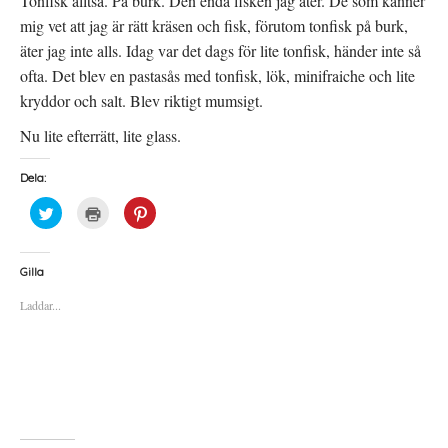
Tonfisk alltså. På burk. Den enda fisken jag äter. De som känner
mig vet att jag är rätt kräsen och fisk, förutom tonfisk på burk,
äter jag inte alls. Idag var det dags för lite tonfisk, händer inte så
ofta. Det blev en pastasås med tonfisk, lök, minifraiche och lite
kryddor och salt. Blev riktigt mumsigt.
Nu lite efterrätt, lite glass.
Dela:
K
K
K
l
l
l
i
i
i
c
c
c
k
k
k
a
a
a
Gilla
f
f
f
ö
ö
ö
Laddar...
r
r
r
a
u
a
t
t
t
t
s
t
d
k
d
e
r
e
l
i
l
a
f
a
p
t
t
å
(
i
T
Ö
l
w
p
l