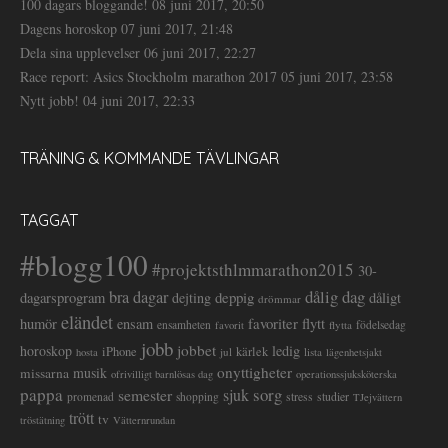
100 dagars bloggande!
08 juni 2017, 20:50
Dagens horoskop
07 juni 2017, 21:48
Dela sina upplevelser
06 juni 2017, 22:27
Race report: Asics Stockholm marathon 2017
05 juni 2017, 23:58
Nytt jobb!
04 juni 2017, 22:33
TRÄNING & KOMMANDE TÄVLINGAR
TAGGAT
#blogg100
#projektsthlmmarathon2015
30-
dålig dag
bra dagar
deppig
dagarsprogram
dejting
dåligt
drömmar
eländet
favoriter
flytt
humör
ensam
ensamheten
flytta
födelsedag
favorit
jobb
jobbet
horoskop
ledig
iPhone
kärlek
jul
lista
hosta
lägenhetsjakt
onyttigheter
musik
missarna
ofrivilligt barnlösas dag
operationssjuksköterska
pappa
sorg
semester
sjuk
stress
studier
promenad
shopping
TJejvättern
trött
tv
tröstätning
Vätternrundan