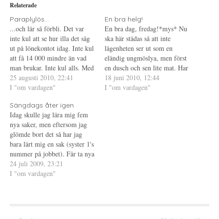
i
p
P
Relaterade
t
n
i
t
a
n
e
s
t
Paraplylös...
En bra helg!
r
i
e
...och lär så förbli. Det var
En bra dag, fredag!*mys* Nu
(
e
r
Ö
t
e
inte kul att se hur illa det såg
ska här städas så att inte
p
t
s
ut på lönekontot idag. Inte kul
p
n
t
lägenheten ser ut som en
n
y
(
att få 14 000 mindre än vad
eländig ungmöslya, men först
a
t
Ö
s
t
p
man brukar. Inte kul alls. Med
en dusch och sen lite mat. Har
i
f
p
lite trixande och fixande så
25 augusti 2010, 22:41
e
ö
n
varit ute och sprungit och blev
18 juni 2010, 12:44
t
n
a
fick jag ihop det (bland annat
I "om vardagen"
genomblöt eftersom himlen
I "om vardagen"
t
s
s
n
t
i
avslutade jag mitt Spotify
valde att öppna sig, och
y
e
e
Sängdags åter igen
Premium), alla…
t
r
t
eftersom jag inte kände för en
t
)
t
Idag skulle jag lära mig fem
dusch på en…
f
n
nya saker, men eftersom jag
ö
y
n
t
glömde bort det så har jag
s
t
t
f
bara lärt mig en sak (syster 1's
e
ö
nummer på jobbet). Får ta nya
r
n
)
s
tag med det i morgon. Det
24 juli 2009, 23:21
t
e
mesta känns fortfarande
I "om vardagen"
r
tråkigt så jobbarkompis A är
)
på mig att jag ska följa…