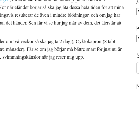
tNor när eländet börjar så ska jag äta dessa hela tiden för att mina
A
ingsvis resulterar de även i mindre blödningar, och om jag har
an det händer. Sen får vi se hur jag mår av dem, det återstår att
K
der om två veckor så ska jag ta 2 dagl), Cyklokapron (8 tabl
 tre månader). Får se om jag börjar må bättre snart för just nu är
et, svimmningskänslor när jag reser mig upp.
S
e
a
r
c
h
f
o
r
: