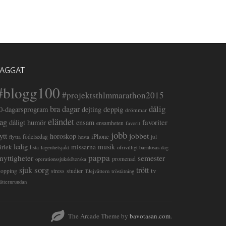
TAGGAT
#blogg100
#projektsthlmmarathon2015
dålig
bra dagar
deppig
0-dagarsprogram
dejting
drömmar
eländet
ag
favoriter
dåligt humör
ensam
ensamheten
favorit
jobb
lytt
jobbet
horoskop
iPhone
flytta
födelsedag
jul
hosta
ledig
musik
missarna
ärlek
lista
lägenhetsjakt
ofrivilligt barnlösas dag
pappa
semester
nyttigheter
promenad
operationssjuksköterska
sorg
sjuk
trött
tv
stress
studier
hopping
TJejvättern
tröstätning
ätternrundan
The Arcade Theme by
bavotasan.com
.