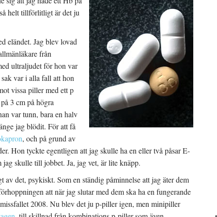
e sig att jag hade ett Hb på
helt tillförlitligt är det ju
med eländet. Jag blev lovad
allmänläkare från
med ultraljudet för hon var
ak var i alla fall att hon
mot vissa piller med ett p
ta på 3 cm på högra
an var tunn, bara en halv
änge jag blödit. För att få
okapron
, och på grund av
er. Hon tyckte egentligen att jag skulle ha en eller två påsar E-
jag skulle till jobbet. Ja, jag vet, är lite knäpp.
igt av det, psykiskt. Som en ständig påminnelse att jag äter dem
s förhoppningen att när jag slutar med dem ska ha en fungerande
 missfallet 2008. Nu blev det ju p-piller igen, men minipiller
tagen
, till skillnad från kombinations p-piller som även