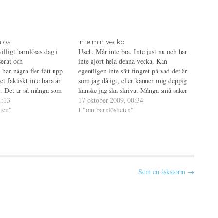
nlös
Inte min vecka
illigt barnlösas dag i
Usch. Mår inte bra. Inte just nu och har
serat och
inte gjort hela denna vecka. Kan
har några fler fått upp
egentligen inte sätt fingret på vad det är
et faktiskt inte bara är
som jag dåligt, eller känner mig deppig
rn. Det är så många som
kanske jag ska skriva. Många små saker
något som går att planera
1:13
som bildar ett stort oöverstigligt hinder.
17 oktober 2009, 00:34
hema precis där man vill.
ten"
Och hur löser jag detta? Jo, som…
I "om barnlösheten"
Som en åskstorm →