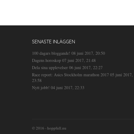
SENASTE INLÄGGEN
100 dagars bloggande!
08 juni 2017, 20:50
Dagens horoskop
07 juni 2017, 21:48
Dela sina upplevelser
06 juni 2017, 22:27
Race report: Asics Stockholm marathon 2017
05 juni 2017,
23:58
Nytt jobb!
04 juni 2017, 22:33
© 2016 - hoppfull.nu