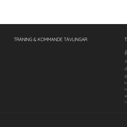
TRÄNING & KOMMANDE TÄVLINGAR
3
d
f
k
o
s
V