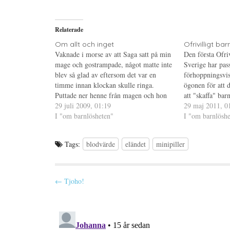
p
t
t
å
(
i
T
Ö
l
w
p
l
i
p
P
Relaterade
t
n
i
t
a
n
e
s
t
Om allt och inget
Ofrivilligt bar
r
i
e
Vaknade i morse av att Saga satt på min
Den första Ofriv
(
e
r
Ö
t
e
mage och gostrampade, något matte inte
Sverige har pas
p
t
s
blev så glad av eftersom det var en
p
n
t
förhoppningsvis 
n
y
(
timme innan klockan skulle ringa.
ögonen för att d
a
t
Ö
s
t
p
Puttade ner henne från magen och hon
att "skaffa" ba
i
f
p
sätter sig och stirrar på mig i stället.
29 juli 2009, 01:19
e
ö
n
tror att det är 
29 maj 2011, 0
t
n
a
Kunde jag somna om, självklart inte.
I "om barnlösheten"
in i sitt tidssc
I "om barnlöshe
t
s
s
n
t
i
Var…
Genom…
y
e
e
t
r
t
t
)
t
Tags:
blodvärde
eländet
minipiller
f
n
ö
y
n
t
s
t
t
f
P
e
ö
← Tjoho!
r
n
)
s
o
t
e
s
r
)
t