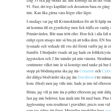
Dag 33 och jag blöder än, inte konstigt då att det visad
91. Fast, det togs kapillärt och dessutom bara en gång så 
inte. Kan lika gärna vara högre eller lägre.
I onsdags var jag till Kvinnokliniken för att få hjälp 
att komma till en gynekolog men fick träffa en vanlig 
Primärvården. Blir man trött eller. Hon fick i alla fall 
enligt egen utsago inte så bra på att tolka dem. EN bra s
lyssnade och verkade till viss del förstå varför jag är e
framför. Ultraljudet visade att jag hade en follikelcys
äggstocken och 2 lite mindre på min vänstra. Slemhinn
centimeter vilket inte är så konstigt med tanke på hur l
stopp på blödningarna ska jag äta
Cerazette
och
Cykl
det dåliga blodvärdet ska jag äta
Duroferon
i tre månad
konc (blod) men jag ville inte, hade ju inte tid eftersom 
Hmm, jag vill ju inte äta p-piller eftersom jag mår dål
fast jag inte behöver, kan ändå inte bli med barn. Plu
ägglossning som resulterar i graviditet, precis som vid
som jag aldrig ätit förut. Minipiller innehåller bara
ges