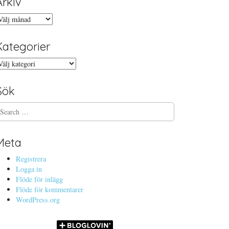
Arkiv
rkiv
Kategorier
ategorier
Sök
Meta
Registrera
Logga in
Flöde för inlägg
Flöde för kommentarer
WordPress.org