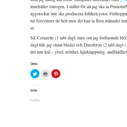
innehåller östrogen. I stället för att jag ska ta Primolu
äggstockar inte ska producera follikelcystor. Förhoppn
tur försvinner de helt men det kan ta flera månader inn
se.
Så, Cerazette (1 tabl dagl, men om jag fortfarande blö
dagl tills jag slutat blöda) och Duroferon (2 tabl dagl i
det inte kul – yrsel, trötthet, hjärklappning, andfåddh
Dela:
K
K
K
l
l
l
i
i
i
c
c
c
k
k
k
a
a
a
Gilla
f
f
f
ö
ö
ö
Laddar...
r
r
r
a
u
a
t
t
t
t
s
t
d
k
d
e
r
e
l
i
l
a
f
a