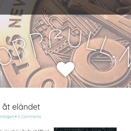
u
f
l
p
l
p
.
o
H
 åt eländet
ardagen
•
2 Comments