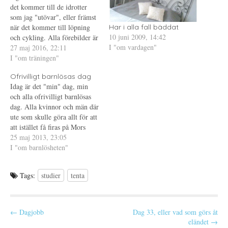
p
t
s
det kommer till de idrotter
p
n
t
n
y
(
som jag "utövar", eller främst
a
t
Ö
s
t
p
när det kommer till löpning
Har i alla fall bäddat
i
f
p
10 juni 2009, 14:42
och cykling. Alla förebilder är
e
ö
n
t
n
a
I "om vardagen"
inte lika självklara. Igår fick
27 maj 2016, 22:11
t
s
s
n
t
i
jag en ny. Personen i fråga är
I "om träningen"
y
e
e
någon jag har haft lite att göra
t
r
t
t
)
t
Ofrivilligt barnlösas dag
med när det kommer till…
f
n
Idag är det "min" dag, min
ö
y
n
t
och alla ofrivilligt barnlösas
s
t
t
f
dag. Alla kvinnor och män där
e
ö
ute som skulle göra allt för att
r
n
)
s
att istället få firas på Mors
t
e
eller Fars dag. Alla de som
25 maj 2013, 23:05
r
längtar, kämpar och hoppas,
I "om barnlösheten"
)
men som om och om igen
möter sorgen i varje
Tags:
studier
tenta
misslyckat…
P
← Dagjobb
Dag 33, eller vad som görs åt
eländet →
o