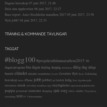
Dagens horoskop
07 juni 2017, 21:48
Dela sina upplevelser
06 juni 2017, 22:27
Race report: Asics Stockholm marathon 2017
05 juni 2017, 23:58
Nytt jobb!
04 juni 2017, 22:33
TRÄNING & KOMMANDE TÄVLINGAR
TAGGAT
#blogg100
#projektsthlmmarathon2015
30-
dålig dag
bra dagar
deppig
dagarsprogram
dejting
dåligt
drömmar
eländet
favoriter
flytt
humör
ensam
ensamheten
flytta
födelsedag
favorit
jobb
jobbet
horoskop
ledig
iPhone
kärlek
jul
lista
hosta
lägenhetsjakt
onyttigheter
musik
missarna
ofrivilligt barnlösas dag
operationssjuksköterska
pappa
sorg
semester
sjuk
stress
studier
promenad
shopping
TJejvättern
trött
tv
tröstätning
Vätternrundan