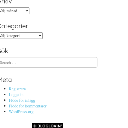
Arkiv
rkiv
Kategorier
ategorier
Sök
Meta
Registrera
Logga in
Flöde för inlägg
Flöde för kommentarer
WordPress.org