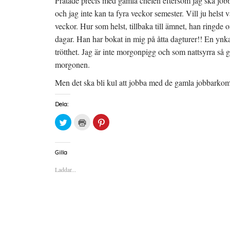
Pratade precis med gamla chefen eftersom jag ska jo
och jag inte kan ta fyra veckor semester. Vill ju helst va
veckor. Hur som helst, tillbaka till ämnet, han ringde
dagar. Han har bokat in mig på åtta dagturer!! En ynka
trötthet. Jag är inte morgonpigg och som nattsyrra så gå
morgonen.
Men det ska bli kul att jobba med de gamla jobbarkompi
Dela:
K
K
K
l
l
l
i
i
i
c
c
c
k
k
k
a
a
a
Gilla
f
f
f
ö
ö
ö
Laddar...
r
r
r
a
u
a
t
t
t
t
s
t
d
k
d
e
r
e
l
i
l
a
f
a
p
t
t
å
(
i