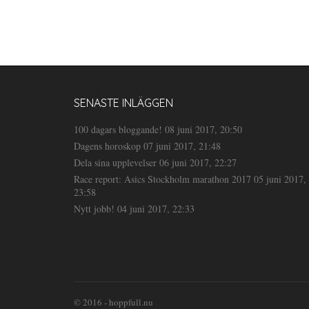
SENASTE INLÄGGEN
100 dagars bloggande!
08 juni 2017, 20:50
Dagens horoskop
07 juni 2017, 21:48
Dela sina upplevelser
06 juni 2017, 22:27
Race report: Asics Stockholm marathon 2017
05 juni 2017,
23:58
Nytt jobb!
04 juni 2017, 22:33
© 2016 - hoppfull.nu