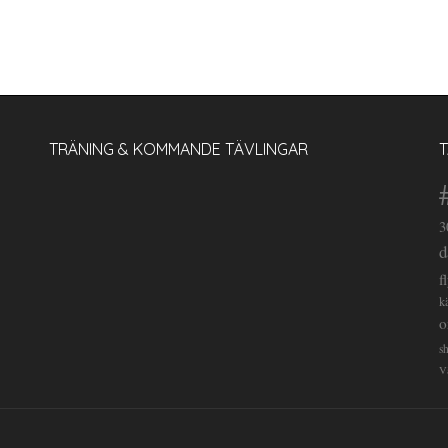
TRÄNING & KOMMANDE TÄVLINGAR
3
d
f
k
o
s
V