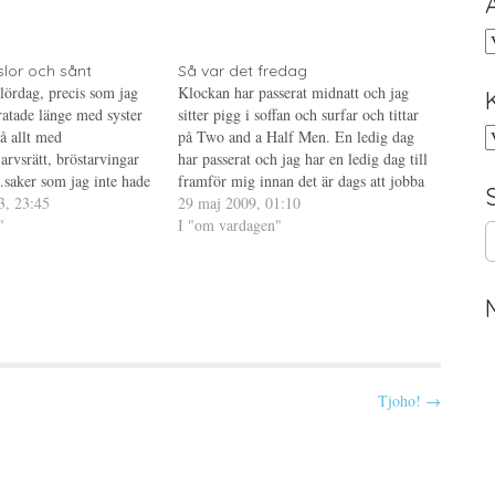
A
slor och sånt
Så var det fredag
lördag, precis som jag
Klockan har passerat midnatt och jag
atade länge med syster
sitter pigg i soffan och surfar och tittar
K
å allt med
på Two and a Half Men. En ledig dag
arvsrätt, bröstarvingar
har passerat och jag har en ledig dag till
..saker som jag inte hade
framför mig innan det är dags att jobba
åt innan pappa dog.
3, 23:45
hela helgen. Har sex stycken arbetspass
29 maj 2009, 01:10
tt jag inte har någon
"
framför mig innan det…
I "om vardagen"
S
a vecka var det ju…
e
a
r
c
h
f
o
Tjoho! →
r
: