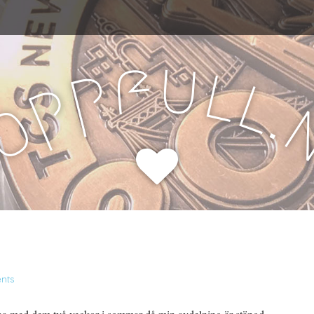
u
f
l
p
l
p
.
o
H
nts