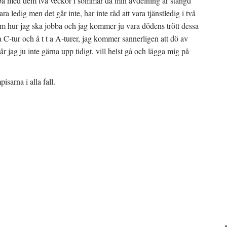
bba med dem två veckor i sommar då min avdelning är stängd
ra ledig men det går inte, har inte råd att vara tjänstledig i två
 om hur jag ska jobba och jag kommer ju vara dödens trött dessa
 C-tur och å t t a A-turer, jag kommer sannerligen att dö av
r jag ju inte gärna upp tidigt, vill helst gå och lägga mig på
sarna i alla fall.