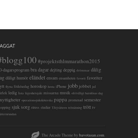
TAGGAT
#blogg100
#projektsthlmmarathon2015
dålig
bra dagar
deppig
0-dagarsprogram
dejting
drömmar
eländet
ag
favoriter
dåligt humör
ensam
ensamheten
favorit
jobb
lytt
jobbet
horoskop
iPhone
flytta
födelsedag
jul
hosta
ledig
musik
missarna
ärlek
lista
lägenhetsjakt
ofrivilligt barnlösas dag
pappa
semester
nyttigheter
promenad
operationssjuksköterska
sorg
sjuk
trött
tv
stress
studier
hopping
TJejvättern
tröstätning
ätternrundan
The Arcade Theme by
bavotasan.com
.