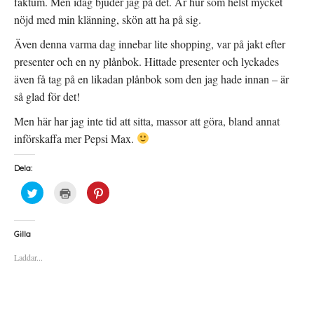
faktum. Men idag bjuder jag på det. Är hur som helst mycket
nöjd med min klänning, skön att ha på sig.
Även denna varma dag innebar lite shopping, var på jakt efter
presenter och en ny plånbok. Hittade presenter och lyckades
även få tag på en likadan plånbok som den jag hade innan – är
så glad för det!
Men här har jag inte tid att sitta, massor att göra, bland annat
införskaffa mer Pepsi Max.
Dela:
K
K
K
l
l
l
i
i
i
c
c
c
k
k
k
a
a
a
Gilla
f
f
f
ö
ö
ö
Laddar...
r
r
r
a
u
a
t
t
t
t
s
t
d
k
d
e
r
e
l
i
l