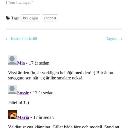
I "om träningen"
Tags:
bra dagar
shoppat
P
← Internetlös kväll
Dagens →
o
s
t
n
a
v
i
g
a
t
i