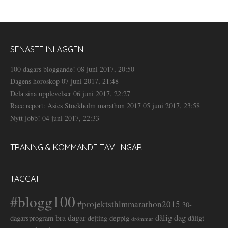
SENASTE INLÄGGEN
100 dagars bloggande!
08 juni 2017, 20:50
Dagens horoskop
07 juni 2017, 21:48
Dela sina upplevelser
06 juni 2017, 22:27
Race report: Asics Stockholm marathon 2017
05 juni 2017, 23:58
Nytt jobb!
04 juni 2017, 22:33
TRÄNING & KOMMANDE TÄVLINGAR
TAGGAT
#blogg100
#projektsthlmmarathon2015
30-
dålig dag
bra dagar
deppig
dagarsprogram
dejting
dåligt
drömmar