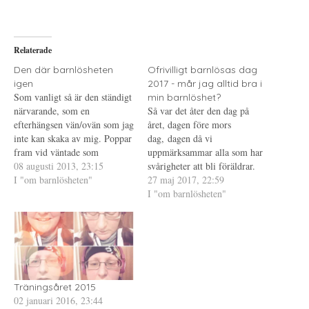
a
f
a
p
t
t
å
(
i
T
Ö
l
w
p
l
i
p
P
Relaterade
t
n
i
t
a
n
e
s
t
Den där barnlösheten
Ofrivilligt barnlösas dag
r
i
e
igen
2017 - mår jag alltid bra i
(
e
r
Ö
t
e
Som vanligt så är den ständigt
min barnlöshet?
p
t
s
närvarande, som en
p
n
t
Så var det åter den dag på
n
y
(
efterhängsen vän/ovän som jag
året, dagen före mors
a
t
Ö
s
t
p
inte kan skaka av mig. Poppar
dag, dagen då vi
i
f
p
fram vid väntade som
e
ö
n
uppmärksammar alla som har
t
n
a
oväntade tillfällen för att
08 augusti 2013, 23:15
svårigheter att bli föräldrar.
t
s
s
n
t
i
skratta mig rakt i ansiktet, för
I "om barnlösheten"
Jag har ett tag tillbaka
27 maj 2017, 22:59
y
e
e
att göra mig ledsen. Ibland är
t
r
t
funderat på vad jag skulle
I "om barnlösheten"
t
)
t
det ren dumhet från min sida
skriva om i år, jag känner att
f
n
ö
y
att jag blir påmind. Så…
mina tidigare inlägg på denna
n
t
s
t
dag har varit ganska
t
f
uttömmande men…
e
ö
r
n
)
s
t
e
Träningsåret 2015
r
02 januari 2016, 23:44
)