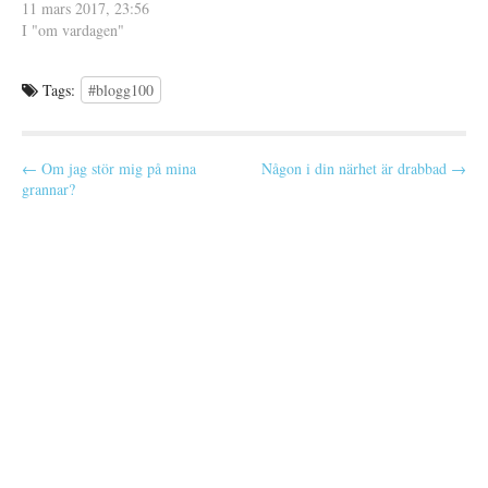
många vinnare efter det som
11 mars 2017, 23:56
jag tyckt om, som Euphoria
I "om vardagen"
med Loreen som jag verkligen
älskar och Måns Zelmerlövs
Tags:
#blogg100
Heroes som inte heller…
P
← Om jag stör mig på mina
Någon i din närhet är drabbad →
grannar?
o
s
t
n
a
v
i
g
a
t
i