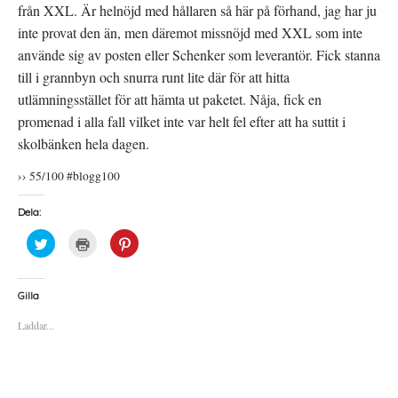
från XXL. Är helnöjd med hållaren så här på förhand, jag har ju
inte provat den än, men däremot missnöjd med XXL som inte
använde sig av posten eller Schenker som leverantör. Fick stanna
till i grannbyn och snurra runt lite där för att hitta
utlämningsstället för att hämta ut paketet. Nåja, fick en
promenad i alla fall vilket inte var helt fel efter att ha suttit i
skolbänken hela dagen.
›› 55/100 #blogg100
Dela:
K
K
K
l
l
l
i
i
i
c
c
c
k
k
k
a
a
a
Gilla
f
f
f
ö
ö
ö
Laddar...
r
r
r
a
u
a
t
t
t
t
s
t
d
k
d
e
r
e
l
i
l