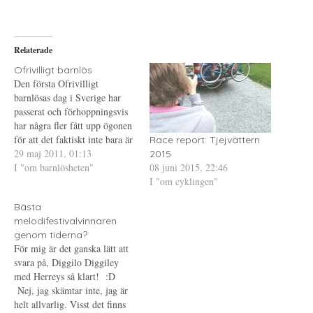
a
f
a
p
t
t
å
(
i
T
Ö
l
w
p
l
i
p
P
Relaterade
t
n
i
t
a
n
e
s
t
Ofrivilligt barnlös
r
i
e
Den första Ofrivilligt
(
e
r
Ö
t
e
barnlösas dag i Sverige har
p
t
s
passerat och förhoppningsvis
p
n
t
n
y
(
har några fler fått upp ögonen
a
t
Ö
s
t
p
för att det faktiskt inte bara är
Race report: Tjejvättern
i
f
p
att "skaffa" barn. Det är så
29 maj 2011, 01:13
e
ö
n
2015
t
n
a
08 juni 2015, 22:46
många som tror att det är
I "om barnlösheten"
t
s
s
n
t
i
I "om cyklingen"
något som går att planera in i
y
e
e
sitt tidsschema precis där man
t
r
t
t
)
t
Bästa
vill. Genom…
f
n
ö
y
melodifestivalvinnaren
n
t
genom tiderna?
s
t
t
f
För mig är det ganska lätt att
e
ö
svara på, Diggilo Diggiley
r
n
)
s
med Herreys så klart! :D
t
e
Nej, jag skämtar inte, jag är
r
helt allvarlig. Visst det finns
)