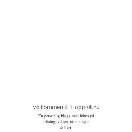
o
n
Välkommen till Hoppfull.nu
En personlig blogg med fokus på
träning, vikten, utmaningar
& livet.