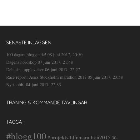
SENASTE INLÄGGEN
100 dagars bloggande!
08 juni 2017, 20:50
Dagens horoskop
07 juni 2017, 21:48
Dela sina upplevelser
06 juni 2017, 22:27
Race report: Asics Stockholm marathon 2017
05 juni 2017, 23:58
Nytt jobb!
04 juni 2017, 22:33
TRÄNING & KOMMANDE TÄVLINGAR
TAGGAT
#blogg100
#projektsthlmmarathon2015
30-