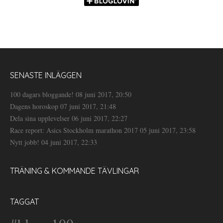
SENASTE INLÄGGEN
100 dagars bloggande!
08 juni 2017, 20:50
Dagens horoskop
07 juni 2017, 21:48
Dela sina upplevelser
06 juni 2017, 22:27
Race report: Asics Stockholm marathon 2017
05 juni 2017, 23:58
Nytt jobb!
04 juni 2017, 22:33
TRÄNING & KOMMANDE TÄVLINGAR
TAGGAT