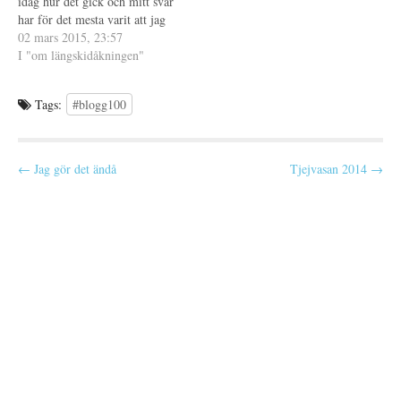
idag hur det gick och mitt svar
t
e
har för det mesta varit att jag
r
kom i mål. Men det var ju
02 mars 2015, 23:57
)
mer än så men jag har inte
I "om längskidåkningen"
orkat pratat så mycket om det
idag, mest för…
Tags:
#blogg100
P
← Jag gör det ändå
Tjejvasan 2014 →
o
s
t
n
a
v
i
g
a