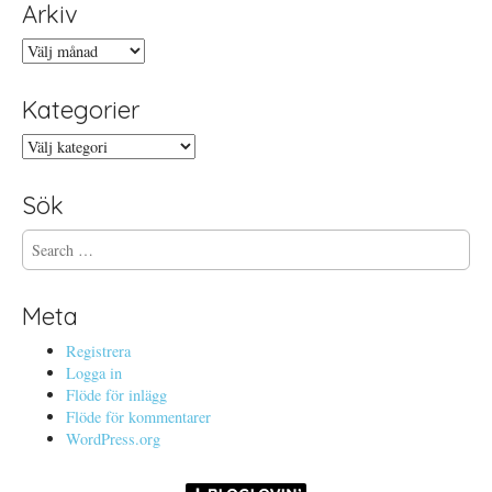
Arkiv
Arkiv
Kategorier
Kategorier
Sök
S
e
a
r
Meta
c
h
Registrera
f
Logga in
o
Flöde för inlägg
r
Flöde för kommentarer
:
WordPress.org