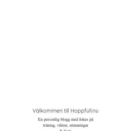
t
i
o
n
Välkommen till Hoppfull.nu
En personlig blogg med fokus på
träning, vikten, utmaningar
& livet.