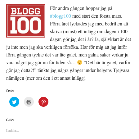
För andra gången hoppar jag på
#blogg100
med start den första mars.
Förra året lyckades jag med bedriften att
skriva (minst) ett inlägg om dagen i 100
dagar, gör jag det i år? Ja, självklart är det
ju inte men jag ska verkligen försöka. Har för mig att jag inför
förra gången tyckte det var lite galet, men galna saker verkar ju
vara något jag gör nu för tiden så…
”Det här är galet, varför
gör jag detta?!” tänkte jag några gånger under helgens Tjejvasa
nämligen (mer om den i ett annat inlägg).
Dela:
K
K
K
l
l
l
i
i
i
c
c
c
k
k
k
a
a
a
Gilla
f
f
f
ö
ö
ö
Laddar...
r
r
r
a
u
a
t
t
t