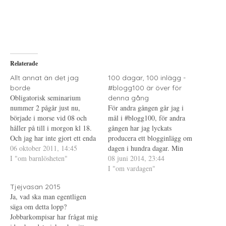
t
s
t
d
k
d
e
r
e
l
i
l
a
f
a
p
t
t
å
(
i
T
Ö
l
w
p
l
i
p
P
Relaterade
t
n
i
t
a
n
e
s
t
Allt annat än det jag
100 dagar, 100 inlägg -
r
i
e
borde
#blogg100 är över för
(
e
r
Ö
t
e
Obligatorisk seminarium
denna gång
p
t
s
nummer 2 pågår just nu,
p
n
t
För andra gången går jag i
n
y
(
började i morse vid 08 och
mål i #blogg100, för andra
a
t
Ö
s
t
p
håller på till i morgon kl 18.
gången har jag lyckats
i
f
p
Och jag har inte gjort ett enda
e
ö
n
producera ett blogginlägg om
t
n
a
inlägg, dels för att det är så
06 oktober 2011, 14:45
dagen i hundra dagar. Min
t
s
s
n
t
i
himla tråkigt så att jag har
I "om barnlösheten"
upplevelse är att det var
08 juni 2014, 23:44
y
e
e
svårt att motivera mig till det
t
r
t
svårare denna gång. Förra året
I "om vardagen"
t
)
t
och dels för att…
var det jobbigt i början men
f
n
ö
y
Tjejvasan 2015
det blev lättare under tiden
n
t
Ja, vad ska man egentligen
s
t
dagarna gick, så var det…
t
f
säga om detta lopp?
e
ö
Jobbarkompisar har frågat mig
r
n
)
s