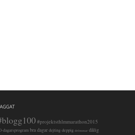
TAGGAT
#blogg100
#projektsthlmmarathon2015
dålig
bra dagar
deppig
0-dagarsprogram
dejting
drömmar