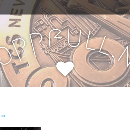
u
f
l
p
l
p
.
o
H
ents