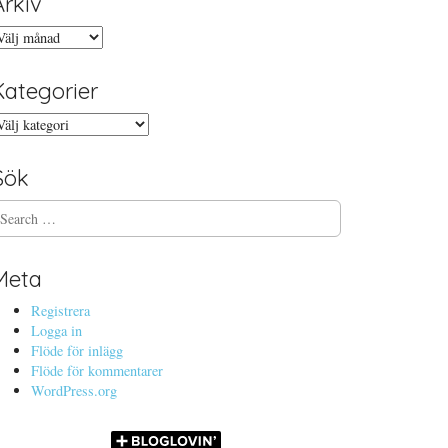
Arkiv
rkiv
Kategorier
ategorier
Sök
Meta
Registrera
Logga in
Flöde för inlägg
Flöde för kommentarer
WordPress.org