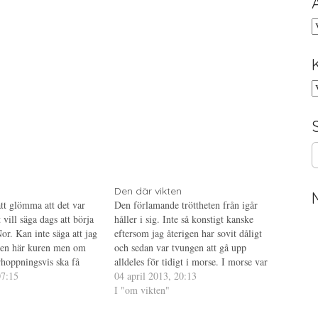
A
K
S
e
a
r
Den där vikten
att glömma att det var
Den förlamande tröttheten från igår
c
 vill säga dags att börja
håller i sig. Inte så konstigt kanske
h
r. Kan inte säga att jag
eftersom jag återigen har sovit dåligt
f
den här kuren men om
och sedan var tvungen att gå upp
o
rhoppningsvis ska få
alldeles för tidigt i morse. I morse var
r
et så är det bara att
07:15
jag så trött att jag till och med glömde
04 april 2013, 20:13
:
n har de…
att ställa mig på vågen, första gången
I "om vikten"
det…