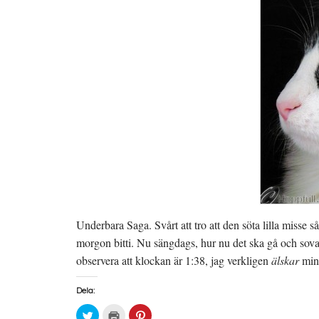
Underbara Saga. Svårt att tro att den söta lilla misse så
morgon bitti. Nu sängdags, hur nu det ska gå och sova
observera att klockan är 1:38, jag verkligen
älskar
min
Dela:
K
K
K