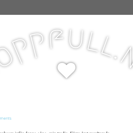
u
f
l
p
l
p
.
o
H
ments