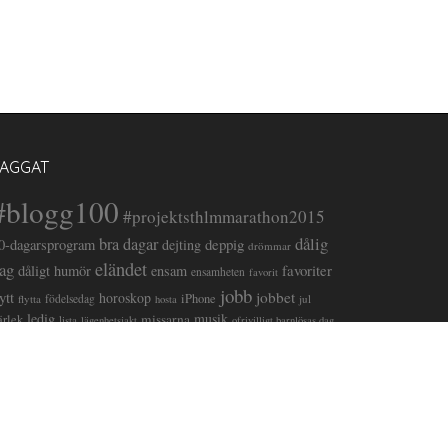
TAGGAT
#blogg100
#projektsthlmmarathon2015
dålig
bra dagar
deppig
0-dagarsprogram
dejting
drömmar
eländet
ag
favoriter
dåligt humör
ensam
ensamheten
favorit
jobb
lytt
jobbet
horoskop
iPhone
flytta
födelsedag
jul
hosta
ledig
musik
missarna
ärlek
lista
lägenhetsjakt
ofrivilligt barnlösas dag
pappa
semester
nyttigheter
promenad
operationssjuksköterska
sorg
sjuk
trött
tv
stress
studier
hopping
TJejvättern
tröstätning
ätternrundan