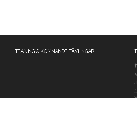
TRÄNING & KOMMANDE TÄVLINGAR
3
d
f
k
o
s
V