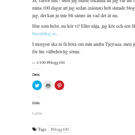
Ja, varför inte? Men jag måste erkänna att jag var lite
mina 100 dagar att jag sedan (nästan) helt slutade blo
jag, det kan ju inte bli sämre än vad det är nu.
Hur som helst, nu kör vi! Eller nåja, jag kör och sen 
bisonblog.se
.
I morgon ska ni få höra om min andra Tjejvasa, men j
för lite välbehövlig sömn.
›› 1/100 #blogg100
Dela:
K
K
K
l
l
l
i
i
i
c
c
c
k
k
k
a
a
a
Gilla
f
f
f
ö
ö
ö
Laddar...
r
r
r
a
u
a
t
t
t
t
s
t
d
k
d
Tags:
#blogg100
e
r
e
l
i
l