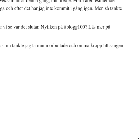
 tveksam inför denna gång, min tredje. Förra året resulterade
gga och efter det har jag inte kommit i gång igen. Men så tänkte
får vi se var det slutar. Nyfiken på #blogg100? Läs mer på
ust nu tänkte jag ta min mörbultade och ömma kropp till sängen