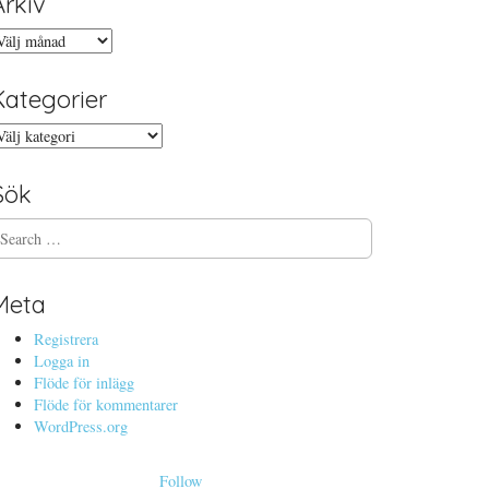
Arkiv
rkiv
Kategorier
ategorier
Sök
Meta
Registrera
Logga in
Flöde för inlägg
Flöde för kommentarer
WordPress.org
Follow