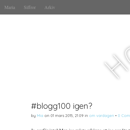
M
S
Maria
Siffror
Arkiv
a
k
i
i
n
p
m
t
e
o
n
c
u
o
n
t
e
n
t
#blogg100 igen?
by
Mia
on
01 mars 2015, 21:09
in
om vardagen
•
0 Com