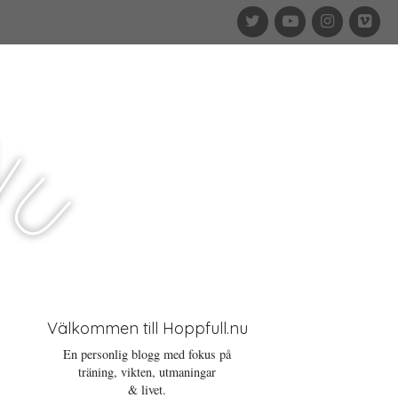
T
Y
I
V
w
o
n
i
i
u
s
m
t
T
t
e
t
u
a
o
e
b
g
n
r
e
r
a
u
m
Välkommen till Hoppfull.nu
En personlig blogg med fokus på
träning, vikten, utmaningar
& livet.