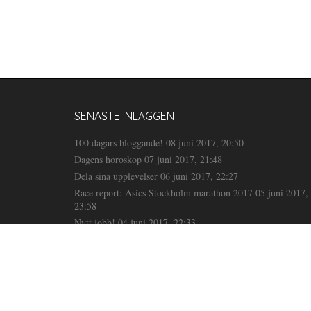
SENASTE INLÄGGEN
100 dagars bloggande!
08 juni 2017, 20:50
Dagens horoskop
07 juni 2017, 21:48
Dela sina upplevelser
06 juni 2017, 22:27
Race report: Asics Stockholm marathon 2017
05 juni 2017,
23:58
Nytt jobb!
04 juni 2017, 22:33