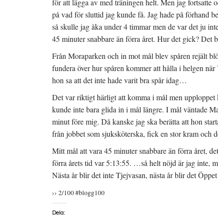
för att lägga av med träningen helt. Men jag fortsatte 
på vad för sluttid jag kunde få. Jag hade på förhand b
så skulle jag åka under 4 timmar men de var det ju inte
45 minuter snabbare än förra året. Hur det gick? Det be
Från Moraparken och in mot mål blev spåren rejält blöta
fundera över hur spåren kommer att hålla i helgen när
hon sa att det inte hade varit bra spår idag…
Det var riktigt härligt att komma i mål men upploppet 
kunde inte bara glida in i mål längre. I mål väntade M
minut före mig. Då kanske jag ska berätta att hon sta
från jobbet som sjuksköterska, fick en stor kram och det
Mitt mål att vara 45 minuter snabbare än förra året, det
förra årets tid var 5:13:55. …så helt nöjd är jag inte, 
Nästa år blir det inte Tjejvasan, nästa år blir det Öppet 
›› 2/100 #blogg100
Dela: