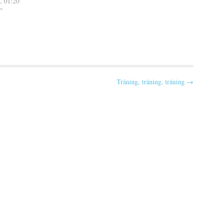
, 01:20
vilket får mig att…
"
Träning, träning, träning →