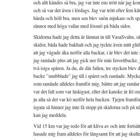
och allt kändes så bra, jag var inte ens trött när jag ko
och så var det även i lördags. Jag var trött efter fem k
hårda och höll bra, men sen blev snön mjukare och spå
rännor med höga vallar med lössnö på båda sidor.
Skidorna hade jag detta år lämnat in till VasaSvahn, s
skidor, båda hade bakhalt och jag tyckte även mitt glid
att jag vågade åka nerför alla backar, i år blev det inte
jag ramlade plus att jag gick ner för min favoritbacke, 
två isiga spåren. Ja du, de där fallen, tre stycken blev d
backe ”snubblade” jag till i spåret och ramlade. Mycket
som ramlade alldeles framför mig, bättre att jag ramlar
var det fall som var läskigast, eller det kanske är fel
ju alla så det var kö nerför hela backen. Tjejen framfö
isgata så hinner jag inte få stopp på skidorna och på n
kan jag meddela.
Vid 15 km var jag redo för att kliva av och inte fortsätt
hasade mig fram alldeles för långsamt för att jag skull