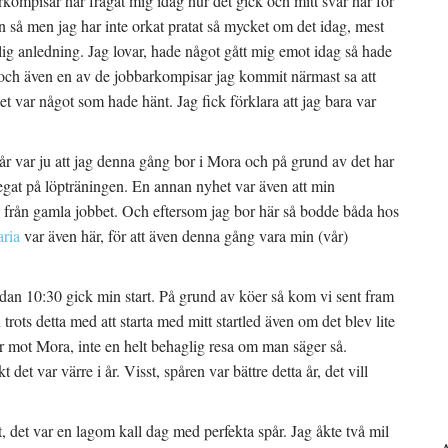
kompisar har frågat mig idag hur det gick och mitt svar har för
n så men jag har inte orkat pratat så mycket om det idag, mest
erlig anledning. Jag lovar, hade något gått mig emot idag så hade
n, och även en av de jobbarkompisar jag kommit närmast sa att
t var något som hade hänt. Jag fick förklara att jag bara var
i år var ju att jag denna gång bor i Mora och på grund av det har
egat på löpträningen. En annan nyhet var även att min
is från gamla jobbet. Och eftersom jag bor här så bodde båda hos
ria
var även här, för att även denna gång vara min (vår)
så redan 10:30 gick min start. På grund av köer så kom vi sent fram
n trots detta med att starta med mitt startled även om det blev lite
ner mot Mora, inte en helt behaglig resa om man säger så.
 det var värre i år. Visst, spåren var bättre detta år, det vill
, det var en lagom kall dag med perfekta spår. Jag åkte två mil