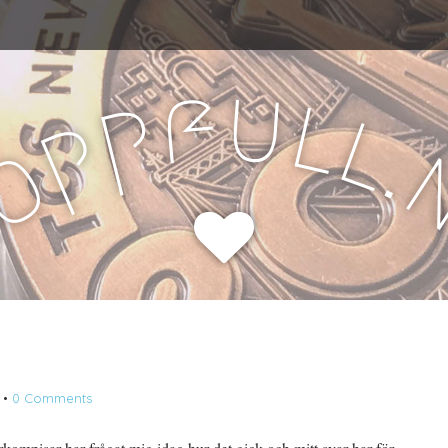
u
f
l
p
l
p
.
o
H
•
0 Comments