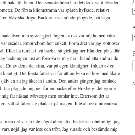
m tillbaka till bilen. Den senaste tiden har det dock varit töväder
ilometer. De första kilometrarna var spåren hyfsade, relativt
A
ren blev sladdriga. Backarna var sönderplogade, två isiga
å hade även min syster gjort. Ingen av oss var nöjda med våra
K
 var sisådär. Smørrebom helt enkelt. Förra året var jag stolt över
 så. Efter ha ramlat i två backar så gick jag ner från den plats där
jag hade ingen lust att försöka ta mig ner i bland alla andra i de
S
et. Ett av dem, det sista, var på egen klantighet: i slutet av en
e
 klantigt. Det första fallet var för att undvika en hög med åkare
a
 själv en att jag åker in i andra. Den andra gången jag ramlade
r
c
 ord. Jag plogade mig ner för en backe efter Hökberg, det gjorde
h
r mig får nästan tvärstopp men ramlar inte. Eftersom det är
f
ågot sätt så faller jag pladask på magen. Inte att rekommendera
o
r
:
a, men det var ju inte något alternativ. Fästet var obefintligt, jag
e vara nöjd, jag var less och trött. Jag surade och bestämde mig