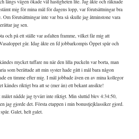
och längs vägen ökade väl hastigheten lite. Jag åkte och räknade
estämt mig för mina mål för dagens lopp, var förutsättningar bra
. Om förutsättningar inte var bra så skulle jag åtminstone vara
rättar jag sen.
 och på ett ställe var asfalten framme, vilket får mig att
 Vasaloppet går. Idag åkte en fd jobbarkompis Öppet spår och
kändes mycket tuffare nu när den lilla puckeln var borta, man
aria som berättade att min syster hade gått i mål bara någon
rtade en timme efter mig. I mål jobbade även en av mina kollegor
 kändes riktigt bra att se (mer än) ett bekant ansikte!
 målet nådde jag tyvärr inte riktigt. Min sluttid blev 4:34:50,
men jag gjorde det. Första etappen i min bonustjejklassiker gjord.
spår. Galet, helt galet.