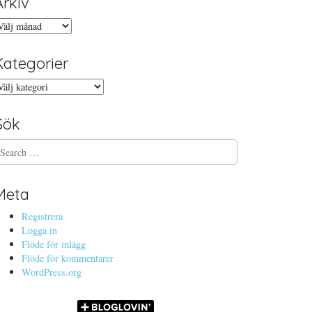
Arkiv
rkiv
Kategorier
ategorier
Sök
Meta
Registrera
Logga in
Flöde för inlägg
Flöde för kommentarer
WordPress.org