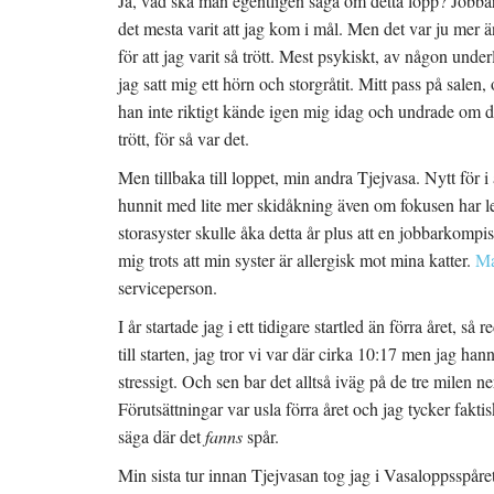
Ja, vad ska man egentligen säga om detta lopp? Jobbar
det mesta varit att jag kom i mål. Men det var ju mer ä
för att jag varit så trött. Mest psykiskt, av någon und
jag satt mig ett hörn och storgråtit. Mitt pass på sale
han inte riktigt kände igen mig idag och undrade om de
trött, för så var det.
Men tillbaka till loppet, min andra Tjejvasa. Nytt för 
hunnit med lite mer skidåkning även om fokusen har l
storasyster skulle åka detta år plus att en jobbarkomp
mig trots att min syster är allergisk mot mina katter.
Ma
serviceperson.
I år startade jag i ett tidigare startled än förra året, 
till starten, jag tror vi var där cirka 10:17 men jag han
stressigt. Och sen bar det alltså iväg på de tre milen 
Förutsättningar var usla förra året och jag tycker faktiskt
säga där det
fanns
spår.
Min sista tur innan Tjejvasan tog jag i Vasaloppsspåret