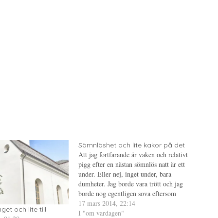
Sömnlöshet och lite kakor på det
Att jag fortfarande är vaken och relativt
pigg efter en nästan sömnlös natt är ett
under. Eller nej, inget under, bara
dumheter. Jag borde vara trött och jag
borde nog egentligen sova eftersom
klockan ringer tidigt även i morgon. En
17 mars 2014, 22:14
et och lite till
trötthetsblogg är vad detta har blivit
I "om vardagen"