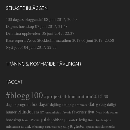
SENASTE INLÄGGEN
100 dagars bloggande!
08 juni 2017, 20:50
Dagens horoskop
07 juni 2017, 21:48
Dela sina upplevelser
06 juni 2017, 22:27
Race report: Asics Stockholm marathon 2017
05 juni 2017, 23:58
Nytt jobb!
04 juni 2017, 22:33
TRÄNING & KOMMANDE TÄVLINGAR
TAGGAT
#blogg100
#projektsthlmmarathon2015
30-
dålig dag
bra dagar
deppig
dagarsprogram
dejting
dåligt
drömmar
eländet
favoriter
flytt
humör
ensam
ensamheten
flytta
födelsedag
favorit
jobb
jobbet
horoskop
ledig
iPhone
kärlek
jul
lista
hosta
lägenhetsjakt
onyttigheter
musik
missarna
ofrivilligt barnlösas dag
operationssjuksköterska