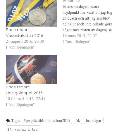
e
s
t
Vecka 12
r
i
e
Eftersom dagens stora
(
e
r
Ö
t
e
höjdpunkt har varit att jag tog
p
t
s
p
n
t
en dusch och att jag sen blev
n
y
(
helt slut (och inte orkade göra
a
t
Ö
s
t
p
något mer resten av dagen) så
Race report:
i
f
p
e
ö
n
fortsätter jag med lite
16 mars 2015, 22:07
Vasastafetten 2016
t
n
a
24 augusti 2016, 20:08
veckorapportering. Vecka 12
I "om träningen"
t
s
s
n
t
i
I "om löpningen"
denna gång och det är nu
y
e
e
t
r
t
mitten av februari. Denna
t
)
t
vecka kändes träningen både
f
n
ö
y
motig…
n
t
s
t
t
f
e
ö
r
n
)
s
Race report:
t
e
Lidingöloppet 2015
r
10 februari 2016, 22:41
)
I "om löpningen"
Tags:
#projektsthlmmarathon2015
5k
bra dagar
f*n vad jag är bra!