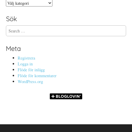
Kategorier
Sök
S
e
a
r
Meta
c
h
Registrera
f
Logga in
o
Flöde för inlägg
r
Flöde för kommentarer
:
WordPress.org