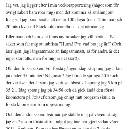
Jag vet, jag ligger efter i min veckorapportering (något som för
övrigt säkert bara roar mig) men det kommer så småningom.
Idag vill jag bara berätta att det är 100 dagar (och 12 timmar och
20 min) kvar till Stockholm marathon – det närmar sig.
Eller bara och bara, det finns andra saker jag vill berätta. Två
saker som får mig att utbrista ”Hurra! F*n vad bra jag är!” (Och
åter igen, jag långsammare än långsammast, så för andra är det
mig
inget stort alls, men för
är det stort!).
Ok, den första saken: För första gången idag så sprang jag 5 km
på under 35 minuter! Någonsin! Jag började springa 2010 och
det var även det år som jag varit snabbast, då sprang jag 5 km på
35:21. Idag sprang jag på 34:58 och då gick ändå den första
kilometern på 7:50 eftersom jag enligt mitt program skulle ta
första kilometern som uppvärmning.
Och den andra saken: Igår när jag ställde mig på vågen så såg
jag en 7:a som första siffra, något jag inte har gjort sedan våren
2011. Äntligen! Som jag har längtat att se den där 7:an de