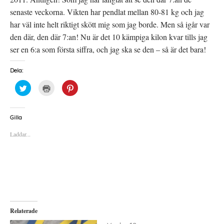
senaste veckorna. Vikten har pendlat mellan 80-81 kg och jag
har väl inte helt riktigt skött mig som jag borde. Men så igår var
den där, den där 7:an! Nu är det 10 kämpiga kilon kvar tills jag
ser en 6:a som första siffra, och jag ska se den – så är det bara!
Dela:
K
K
K
l
l
l
i
i
i
c
c
c
k
k
k
a
a
a
Gilla
f
f
f
ö
ö
ö
Laddar...
r
r
r
a
u
a
t
t
t
t
s
t
d
k
d
e
r
e
l
i
l
a
f
a
p
t
t
å
(
i
T
Ö
l
w
p
l
i
p
P
Relaterade
t
n
i
t
a
n