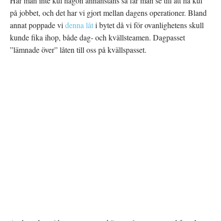
Har man inte kul någon annanstans så får man se till att ha kul
på jobbet, och det har vi gjort mellan dagens operationer. Bland
annat poppade vi
denna låt
i bytet då vi för ovanlighetens skull
kunde fika ihop, både dag- och kvällsteamen. Dagpasset
”lämnade över” låten till oss på kvällspasset.