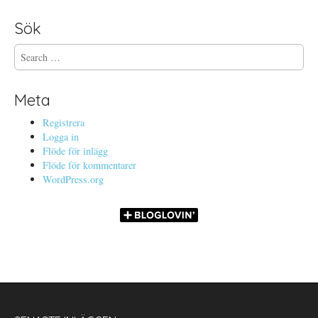
Sök
S
e
a
r
Meta
c
h
Registrera
f
Logga in
o
Flöde för inlägg
r
Flöde för kommentarer
:
WordPress.org