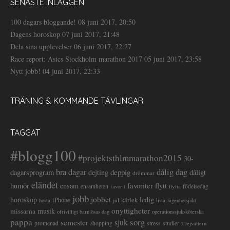
SENASTE INLÄGGEN
100 dagars bloggande!
08 juni 2017, 20:50
Dagens horoskop
07 juni 2017, 21:48
Dela sina upplevelser
06 juni 2017, 22:27
Race report: Asics Stockholm marathon 2017
05 juni 2017, 23:58
Nytt jobb!
04 juni 2017, 22:33
TRÄNING & KOMMANDE TÄVLINGAR
TAGGAT
#blogg100
#projektsthlmmarathon2015
30-
dålig dag
bra dagar
deppig
dagarsprogram
dejting
dåligt
drömmar
eländet
favoriter
flytt
humör
ensam
ensamheten
flytta
födelsedag
favorit
jobb
jobbet
horoskop
ledig
iPhone
kärlek
jul
lista
hosta
lägenhetsjakt
onyttigheter
musik
missarna
ofrivilligt barnlösas dag
operationssjuksköterska
pappa
sorg
semester
sjuk
stress
studier
promenad
shopping
TJejvättern