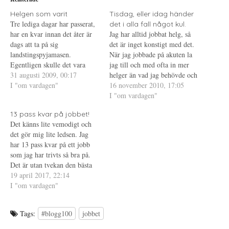
t
n
i
t
a
n
e
s
t
Helgen som varit
Tisdag, eller idag händer
r
i
e
Tre lediga dagar har passerat,
det i alla fall något kul.
(
e
r
Ö
t
e
har en kvar innan det åter är
Jag har alltid jobbat helg, så
p
t
s
dags att ta på sig
p
n
t
det är inget konstigt med det.
n
y
(
landstingspyjamasen.
När jag jobbade på akuten la
a
t
Ö
s
t
p
Egentligen skulle det vara
jag till och med ofta in mer
i
f
p
skönt med fler lediga dagar,
31 augusti 2009, 00:17
e
ö
n
helger än vad jag behövde och
t
n
a
men ändå ska det bli skönt att
I "om vardagen"
trivdes med det. Mer pengar,
16 november 2010, 17:05
t
s
s
n
t
i
jobba igen. Träffa
färre personal och
I "om vardagen"
y
e
e
jobbarkompisarna igen, trivs
t
r
t
förhoppningsvis färre
t
)
t
13 pass kvar på jobbet!
verkligen med de flesta av
patienter. Men nu är det inte
f
n
Det känns lite vemodigt och
ö
y
dem. Har inte gjort så…
lika roligt längre.…
n
t
det gör mig lite ledsen. Jag
s
t
t
f
har 13 pass kvar på ett jobb
e
ö
som jag har trivts så bra på.
r
n
)
s
Det är utan tvekan den bästa
t
e
avdelning jag jobbat på, bra
19 april 2017, 22:14
r
arbetskamrater och bra chefer.
I "om vardagen"
)
Visst har det funnits dåliga
saker, det finns det på alla…
Tags:
#blogg100
jobbet