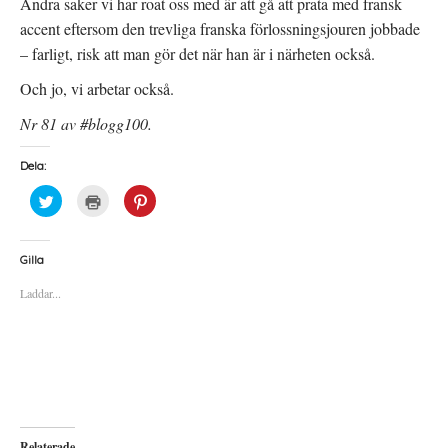
Andra saker vi har roat oss med är att gå att prata med fransk
accent eftersom den trevliga franska förlossningsjouren jobbade
– farligt, risk att man gör det när han är i närheten också.
Och jo, vi arbetar också.
Nr 81 av #blogg100.
Dela:
K
K
K
l
l
l
i
i
i
c
c
c
k
k
k
a
a
a
Gilla
f
f
f
ö
ö
ö
Laddar...
r
r
r
a
u
a
t
t
t
t
s
t
d
k
d
e
r
e
l
i
l
a
f
a
p
t
t
å
(
i
T
Ö
l
w
p
l
i
p
P
Relaterade