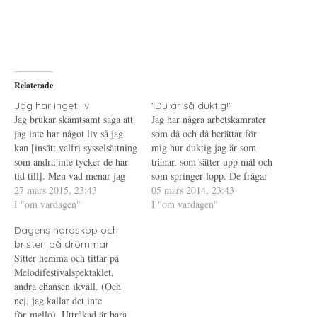
t
s
t
d
k
d
e
r
e
l
i
l
a
f
a
p
t
t
å
(
i
T
Ö
l
w
p
l
i
p
P
Relaterade
t
n
i
t
a
n
e
s
t
Jag har inget liv
"Du är så duktig!"
r
i
e
Jag brukar skämtsamt säga att
Jag har några arbetskamrater
(
e
r
Ö
t
e
jag inte har något liv så jag
som då och då berättar för
p
t
s
kan [insätt valfri sysselsättning
p
n
t
mig hur duktig jag är som
n
y
(
som andra inte tycker de har
tränar, som sätter upp mål och
a
t
Ö
s
t
p
tid till]. Men vad menar jag
som springer lopp. De frågar
i
f
p
med det och varför säger jag
27 mars 2015, 23:43
e
ö
n
hur det går med träningen, jag
05 mars 2014, 23:43
t
n
a
det? För visst är det så att jag
I "om vardagen"
berättar, de säger "du är så
I "om vardagen"
t
s
s
n
t
i
har ett liv, de har ju faktiskt
duktig!". Ja, detta är ett
y
e
e
Dagens horoskop och
de…
t
r
t
gnälligt inlägg för visst borde
t
)
t
bristen på drömmar
jag…
f
n
Sitter hemma och tittar på
ö
y
n
t
Melodifestivalspektaklet,
s
t
t
f
andra chansen ikväll. (Och
e
ö
nej, jag kallar det inte
r
n
)
s
för mello). Uttråkad är bara
t