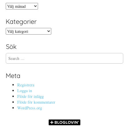
Arkiv
Kategorier
Kategorier
Sök
S
e
a
r
Meta
c
h
Registrera
f
Logga in
o
Flöde för inlägg
r
Flöde för kommentarer
:
WordPress.org