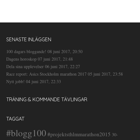
SENASTE INLÄGGEN
100 dagars bloggande!
08 juni 2017, 20:50
Dagens horoskop
07 juni 2017, 21:48
Dela sina upplevelser
06 juni 2017, 22:27
Race report: Asics Stockholm marathon 2017
05 juni 2017, 23:58
Nytt jobb!
04 juni 2017, 22:33
TRÄNING & KOMMANDE TÄVLINGAR
TAGGAT
#blogg100
#projektsthlmmarathon2015
30-