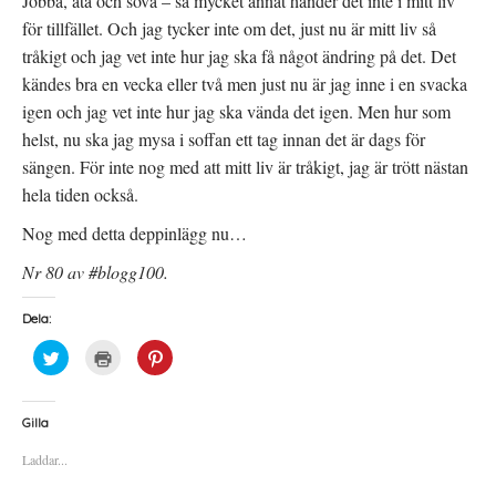
Jobba, äta och sova – så mycket annat händer det inte i mitt liv
för tillfället. Och jag tycker inte om det, just nu är mitt liv så
tråkigt och jag vet inte hur jag ska få något ändring på det. Det
kändes bra en vecka eller två men just nu är jag inne i en svacka
igen och jag vet inte hur jag ska vända det igen. Men hur som
helst, nu ska jag mysa i soffan ett tag innan det är dags för
sängen. För inte nog med att mitt liv är tråkigt, jag är trött nästan
hela tiden också.
Nog med detta deppinlägg nu…
Nr 80 av #blogg100.
Dela:
K
K
K
l
l
l
i
i
i
c
c
c
k
k
k
a
a
a
Gilla
f
f
f
ö
ö
ö
Laddar...
r
r
r
a
u
a
t
t
t