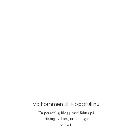
i
o
n
Välkommen till Hoppfull.nu
En personlig blogg med fokus på
träning, vikten, utmaningar
& livet.