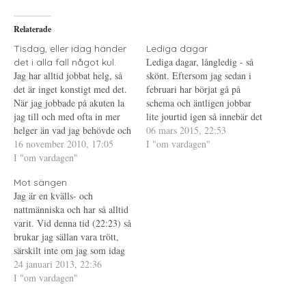
T
Ö
l
w
p
l
i
p
P
Relaterade
t
n
i
t
a
n
e
s
t
Tisdag, eller idag händer
Lediga dagar
r
i
e
Lediga dagar, långledig - så
det i alla fall något kul.
(
e
r
Ö
t
e
Jag har alltid jobbat helg, så
skönt. Eftersom jag sedan i
p
t
s
det är inget konstigt med det.
p
n
t
februari har börjat gå på
n
y
(
När jag jobbade på akuten la
schema och äntligen jobbar
a
t
Ö
s
t
p
jag till och med ofta in mer
lite jourtid igen så innebär det
i
f
p
helger än vad jag behövde och
e
ö
n
också att jag får lite ledigt på
06 mars 2015, 22:53
t
n
a
trivdes med det. Mer pengar,
16 november 2010, 17:05
vardagar ibland. Och var
I "om vardagen"
t
s
s
n
t
i
färre personal och
I "om vardagen"
tolfte vecka är jag ledig i fem
y
e
e
förhoppningsvis färre
t
r
t
dagar. Inför denna ledighet
t
)
t
Mot sängen
patienter. Men nu är det inte
har jag inget…
f
n
Jag är en kvälls- och
ö
y
lika roligt längre.…
n
t
nattmänniska och har så alltid
s
t
t
f
varit. Vid denna tid (22:23) så
e
ö
brukar jag sällan vara trött,
r
n
)
s
särskilt inte om jag som idag
t
e
jobbat kväll och därför haft
24 januari 2013, 22:36
r
sovmorgon och sovit till cirka
I "om vardagen"
)
kl 10. Men idag, helt slut och
trodde ett tag att jag inte…