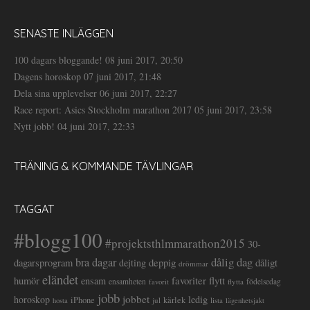
SENASTE INLÄGGEN
100 dagars bloggande!
08 juni 2017, 20:50
Dagens horoskop
07 juni 2017, 21:48
Dela sina upplevelser
06 juni 2017, 22:27
Race report: Asics Stockholm marathon 2017
05 juni 2017, 23:58
Nytt jobb!
04 juni 2017, 22:33
TRÄNING & KOMMANDE TÄVLINGAR
TAGGAT
#blogg100
#projektsthlmmarathon2015
30-
dålig dag
bra dagar
deppig
dagarsprogram
dejting
dåligt
drömmar
eländet
favoriter
flytt
humör
ensam
ensamheten
flytta
födelsedag
favorit
jobb
jobbet
horoskop
ledig
iPhone
kärlek
jul
lista
hosta
lägenhetsjakt