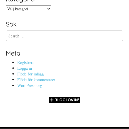
Kategorier
Sök
S
e
a
r
Meta
c
h
Registrera
f
Logga in
o
Flöde för inlägg
r
Flöde för kommentarer
:
WordPress.org