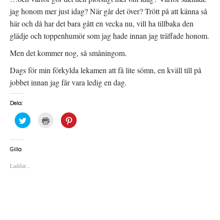
jag honom mer just idag? När går det över? Trött på att känna så
här och då har det bara gått en vecka nu, vill ha tillbaka den
glädje och toppenhumör som jag hade innan jag träffade honom.
Men det kommer nog, så småningom.
Dags för min förkylda lekamen att få lite sömn, en kväll till på
jobbet innan jag får vara ledig en dag.
Dela:
K
K
K
l
l
l
i
i
i
c
c
c
k
k
k
a
a
a
Gilla
f
f
f
ö
ö
ö
Laddar...
r
r
r
a
u
a
t
t
t
t
s
t
d
k
d
e
r
e
l
i
l
a
f
a
p
t
t
å
(
i