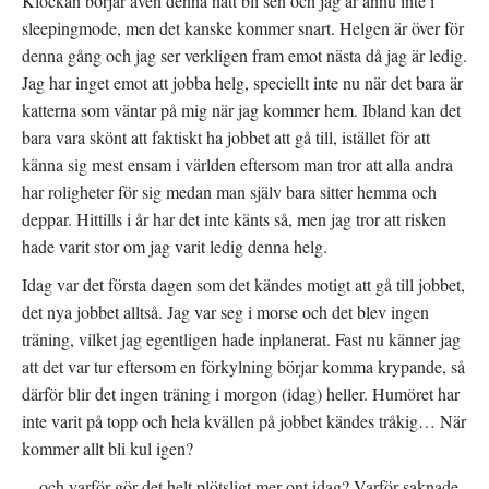
Klockan börjar även denna natt bli sen och jag är ännu inte i
sleepingmode, men det kanske kommer snart. Helgen är över för
denna gång och jag ser verkligen fram emot nästa då jag är ledig.
Jag har inget emot att jobba helg, speciellt inte nu när det bara är
katterna som väntar på mig när jag kommer hem. Ibland kan det
bara vara skönt att faktiskt ha jobbet att gå till, istället för att
känna sig mest ensam i världen eftersom man tror att alla andra
har roligheter för sig medan man själv bara sitter hemma och
deppar. Hittills i år har det inte känts så, men jag tror att risken
hade varit stor om jag varit ledig denna helg.
Idag var det första dagen som det kändes motigt att gå till jobbet,
det nya jobbet alltså. Jag var seg i morse och det blev ingen
träning, vilket jag egentligen hade inplanerat. Fast nu känner jag
att det var tur eftersom en förkylning börjar komma krypande, så
därför blir det ingen träning i morgon (idag) heller. Humöret har
inte varit på topp och hela kvällen på jobbet kändes tråkig… När
kommer allt bli kul igen?
…och varför gör det helt plötsligt mer ont idag? Varför saknade