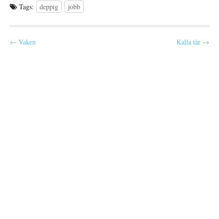
Tags:
deppig
jobb
P
← Vaken
Kalla tår →
o
s
t
n
a
v
i
g
a
t
i
o
n