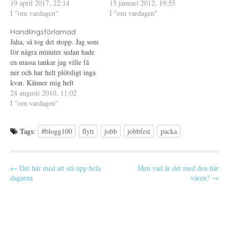
avdelning jag jobbat på, bra
19 april 2017, 22:14
e
ö
n
när man tänker på att detta var
15 januari 2012, 19:55
t
n
a
arbetskamrater och bra chefer.
I "om vardagen"
natt nummer fem och sex för
I "om vardagen"
t
s
s
n
t
i
Visst har det funnits dåliga
mig totalt på nya jobbet. Hade
y
e
e
Handlingsförlamad
saker, det finns det på alla…
t
r
t
innan dessa två nätter då jag
t
)
t
Jaha, så tog det stopp. Jag som
gick med annan för att…
f
n
för några minuter sedan hade
ö
y
n
t
en massa tankar jag ville få
s
t
t
f
ner och har helt plötsligt inga
e
ö
kvar. Känner mig helt
r
n
)
s
handlingsförlamad och har
24 augusti 2010, 11:02
t
e
nog suttit och tittat på
I "om vardagen"
r
skärmen i 10 minuter utan att
)
få ner ett ord. Ute regnar det
Tags:
#blogg100
flytt
jobb
jobbfest
packa
och…
P
← Det här med att stå upp hela
Men vad är det med den här
dagarna
våren? →
o
s
t
n