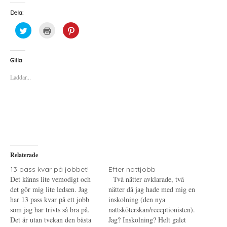
Dela:
K
K
K
l
l
l
i
i
i
c
c
c
k
k
k
a
a
a
Gilla
f
f
f
ö
ö
ö
Laddar...
r
r
r
a
u
a
t
t
t
t
s
t
d
k
d
e
r
e
l
i
l
a
f
a
p
t
t
å
(
i
T
Ö
l
w
p
l
i
p
P
Relaterade
t
n
i
t
a
n
e
s
t
13 pass kvar på jobbet!
Efter nattjobb
r
i
e
Det känns lite vemodigt och
Två nätter avklarade, två
(
e
r
Ö
t
e
det gör mig lite ledsen. Jag
nätter då jag hade med mig en
p
t
s
har 13 pass kvar på ett jobb
p
n
t
inskolning (den nya
n
y
(
som jag har trivts så bra på.
nattsköterskan/receptionisten).
a
t
Ö
s
t
p
Det är utan tvekan den bästa
Jag? Inskolning? Helt galet
i
f
p