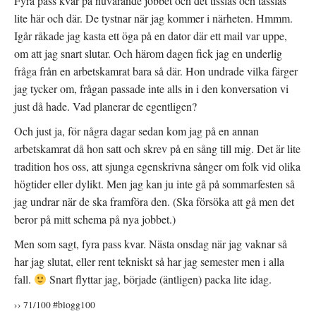
Fyra pass kvar på nuvarande jobbet och det tisslas och tasslas
lite här och där. De tystnar när jag kommer i närheten. Hmmm.
Igår råkade jag kasta ett öga på en dator där ett mail var uppe,
om att jag snart slutar. Och härom dagen fick jag en underlig
fråga från en arbetskamrat bara så där. Hon undrade vilka färger
jag tycker om, frågan passade inte alls in i den konversation vi
just då hade. Vad planerar de egentligen?
Och just ja, för några dagar sedan kom jag på en annan
arbetskamrat då hon satt och skrev på en sång till mig. Det är lite
tradition hos oss, att sjunga egenskrivna sånger om folk vid olika
högtider eller dylikt. Men jag kan ju inte gå på sommarfesten så
jag undrar när de ska framföra den. (Ska försöka att gå men det
beror på mitt schema på nya jobbet.)
Men som sagt, fyra pass kvar. Nästa onsdag när jag vaknar så
har jag slutat, eller rent tekniskt så har jag semester men i alla
fall.
Snart flyttar jag, började (äntligen) packa lite idag.
›› 71/100 #blogg100