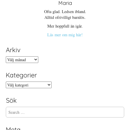
Maria
Ofta glad. Ledsen ibland.
Alltid ofrivilligt barnlös.
Mer hoppfull än igår.
Läs mer om mig här!
Arkiv
Arkiv
Kategorier
Kategorier
Sök
S
e
a
r
Meta