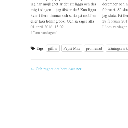
p
t
s
jag har möjlighet är det att ligga och dra
p
n
t
december och nu
n
y
(
mig i sängen - jag älskar det! Kan ligga
februari. Så ska 
a
t
Ö
s
t
p
kvar i flera timmar och surfa på mobilen
jag sluta. På fle
i
f
p
eller läsa tidning/bok. Och så säger alla
e
ö
n
skönt att bara l
28 februari 201
t
n
a
att jag slösar bort dagen, eller inte att…
01 april 2016, 15:02
strunta i att d
I "om vardagen
t
s
s
n
t
i
I "om vardagen"
y
e
e
t
r
t
t
)
t
f
n
Tags:
gifflar
Pepsi Max
promenad
träningsvärk
ö
y
n
t
s
t
t
f
e
ö
r
n
P
← Och regnet det bara öser ner
)
s
t
o
e
r
s
)
t
n
a
v
i