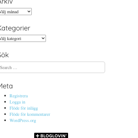
Arkiv
rkiv
Kategorier
ategorier
Sök
Meta
Registrera
Logga in
Flöde för inlägg
Flöde för kommentarer
WordPress.org