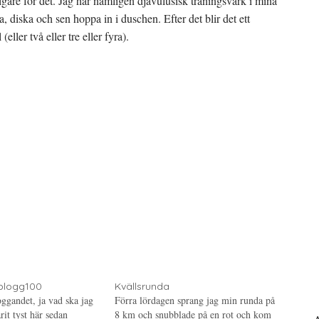
gare för det. Jag har nämligen djävulusisk träningsvärk i mina
diska och sen hoppa in i duschen. Efter det blir det ett
ller två eller tre eller fyra).
blogg100
Kvällsrunda
ggandet, ja vad ska jag
Förra lördagen sprang jag min runda på
rit tyst här sedan
8 km och snubblade på en rot och kom