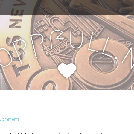
u
f
l
p
l
p
.
o
H
 Comments