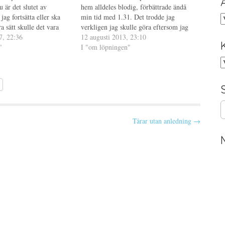
 är det slutet av
hem alldeles blodig, förbättrade ändå
jag fortsätta eller ska
min tid med 1.31. Det trodde jag
A
ra sätt skulle det vara
verkligen jag skulle göra eftersom jag
ägga ner sidan och
7, 22:36
gick mer än planerat. Idag var det dags
12 augusti 2013, 23:10
ela av mig…
"
igen och planen från början var att
I "om löpningen"
springa…
K
S
e
Tårar utan anledning →
a
r
c
h
f
o
r
: