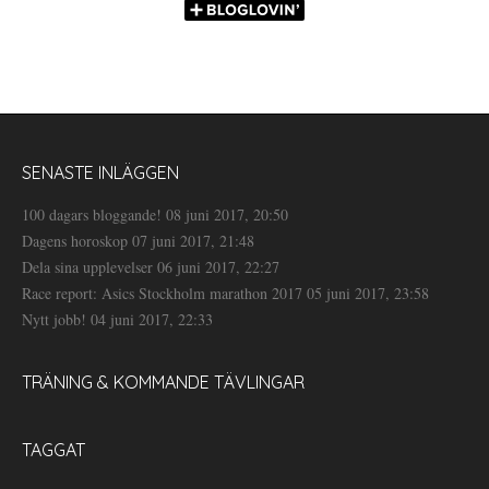
SENASTE INLÄGGEN
100 dagars bloggande!
08 juni 2017, 20:50
Dagens horoskop
07 juni 2017, 21:48
Dela sina upplevelser
06 juni 2017, 22:27
Race report: Asics Stockholm marathon 2017
05 juni 2017, 23:58
Nytt jobb!
04 juni 2017, 22:33
TRÄNING & KOMMANDE TÄVLINGAR
TAGGAT