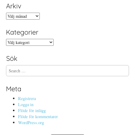
Arkiv
Arkiv
Kategorier
Kategorier
Sök
S
e
a
r
Meta
c
h
Registrera
f
Logga in
o
Flöde för inlägg
r
Flöde för kommentarer
:
WordPress.org