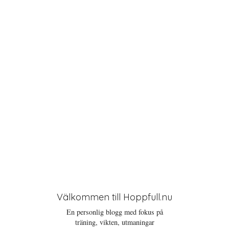
t
i
o
n
Välkommen till Hoppfull.nu
En personlig blogg med fokus på
träning, vikten, utmaningar