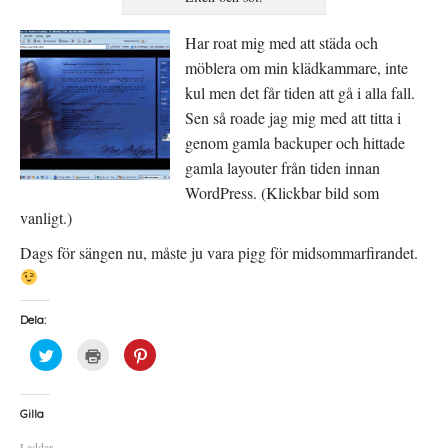
Har roat mig med att städa och
möblera om min klädkammare, inte
kul men det får tiden att gå i alla fall.
Sen så roade jag mig med att titta i
genom gamla backuper och hittade
gamla layouter från tiden innan
WordPress. (Klickbar bild som
vanligt.)
Dags för sängen nu, måste ju vara pigg för midsommarfirandet.
Dela:
K
K
K
l
l
l
i
i
i
c
c
c
k
k
k
a
a
a
Gilla
f
f
f
ö
ö
ö
Laddar...
r
r
r