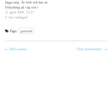
lägga mig. Är trött och har en
r
n
)
s
förkylning på väg och i
t
e
morgon är det dags att jobba
21 april 2009, 23:27
r
igen. En ledig dag är för lite,
I "om vardagen"
)
särskilt med tanke på hur…
Tags:
gammalt
P
← Död scanner
Glad midsommar! →
o
s
t
n
a
v
i
g
a