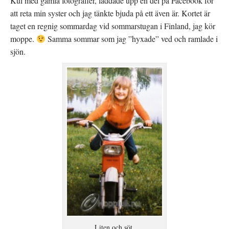
Kul med gamla fotografier, laddade upp en del på Facebook för
att reta min syster och jag tänkte bjuda på ett även är. Kortet är
taget en regnig sommardag vid sommarstugan i Finland, jag kör
moppe.
Samma sommar som jag ”hyxade” ved och ramlade i
sjön.
Liten och söt.