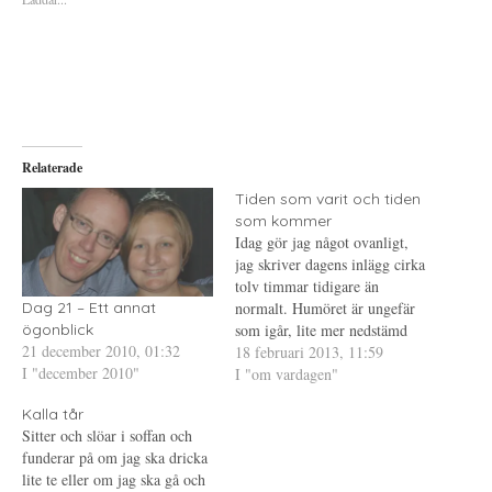
a
u
a
t
t
t
t
s
t
d
k
d
e
r
e
l
i
l
a
f
a
p
t
t
å
(
i
T
Ö
l
w
p
l
i
p
P
Relaterade
t
n
i
t
a
n
e
s
t
Tiden som varit och tiden
r
i
e
som kommer
(
e
r
Ö
t
e
Idag gör jag något ovanligt,
p
t
s
p
n
t
jag skriver dagens inlägg cirka
n
y
(
tolv timmar tidigare än
a
t
Ö
s
t
p
normalt. Humöret är ungefär
Dag 21 – Ett annat
i
f
p
e
ö
n
som igår, lite mer nedstämd
ögonblick
t
n
a
21 december 2010, 01:32
och kanske mindre arg.
18 februari 2013, 11:59
t
s
s
n
t
i
I "december 2010"
Brukar visserligen aldrig vara
I "om vardagen"
y
e
e
t
r
t
på toppenhumör på mina
t
)
t
Kalla tår
endagsledigheter, avskyr att
f
n
Sitter och slöar i soffan och
ö
y
bara vara ledig en dag och har
n
t
funderar på om jag ska dricka
s
t
aldrig förstått varför jag
t
f
lite te eller om jag ska gå och
envisas…
e
ö