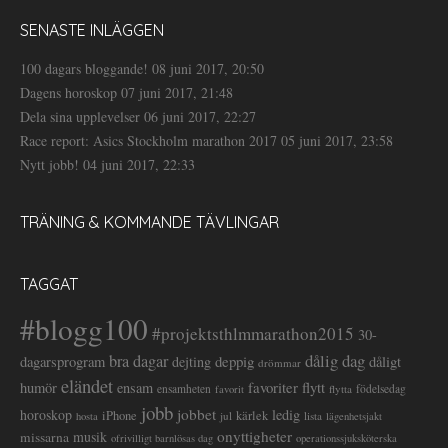
SENASTE INLÄGGEN
100 dagars bloggande!
08 juni 2017, 20:50
Dagens horoskop
07 juni 2017, 21:48
Dela sina upplevelser
06 juni 2017, 22:27
Race report: Asics Stockholm marathon 2017
05 juni 2017, 23:58
Nytt jobb!
04 juni 2017, 22:33
TRÄNING & KOMMANDE TÄVLINGAR
TAGGAT
#blogg100
#projektsthlmmarathon2015
30-
dålig dag
bra dagar
deppig
dagarsprogram
dejting
dåligt
drömmar
eländet
favoriter
flytt
humör
ensam
ensamheten
flytta
födelsedag
favorit
jobb
jobbet
horoskop
ledig
iPhone
kärlek
jul
lista
hosta
lägenhetsjakt
onyttigheter
musik
missarna
ofrivilligt barnlösas dag
operationssjuksköterska