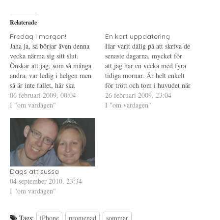
å
(
i
T
Ö
l
w
p
l
i
p
P
Relaterade
t
n
i
t
a
n
e
s
t
Fredag i morgon!
En kort uppdatering
r
i
e
Jaha ja, så börjar även denna
Har varit dålig på att skriva de
(
e
r
Ö
t
e
vecka närma sig sitt slut.
senaste dagarna, mycket för
p
t
s
Önskar att jag, som så många
p
n
t
att jag har en vecka med fyra
n
y
(
andra, var ledig i helgen men
tidiga mornar. Är helt enkelt
a
t
Ö
s
t
p
så är inte fallet, här ska
för trött och tom i huvudet när
i
f
p
jobbas. Visst trivs jag
06 februari 2009, 00:04
e
ö
n
jag väl sätter mig med datorn.
26 februari 2009, 23:04
t
n
a
utomordentligt på mitt nya
I "om vardagen"
Inte mycket har hänt de
I "om vardagen"
t
s
s
n
t
i
jobb, men jag vill ändå vara
senaste dagarna, förutom att
y
e
e
ledig när det är helg. Har
t
r
t
jag idag började blöda efter…
t
)
t
helt…
f
n
ö
y
n
t
s
t
t
f
e
ö
r
n
Dags att sussa
)
s
04 september 2010, 23:34
t
e
I "om vardagen"
r
)
Tags:
iPhone
promenad
sommar