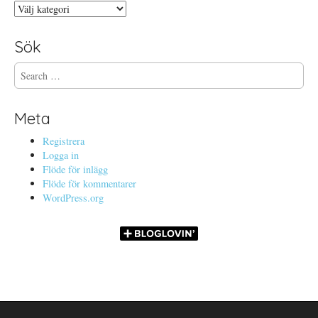
Kategorier
Sök
S
e
a
r
Meta
c
h
Registrera
f
Logga in
o
Flöde för inlägg
r
Flöde för kommentarer
:
WordPress.org