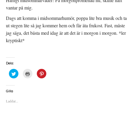
Härligt midsommarväder! På morgonpromenad nu, skulle haft
vantar på mig.
Dags att komma i midsommarhumör, poppa lite bra musik och ta
ut stegen lite så jag kommer hem och får äta frukost. Fast, måste
jag säga, det bästa med idag är att det är i morgon i morgon. *ler
kryptiskt*
Dela:
K
K
K
l
l
l
i
i
i
c
c
c
k
k
k
a
a
a
Gilla
f
f
f
ö
ö
ö
Laddar...
r
r
r
a
u
a
t
t
t
t
s
t
d
k
d
e
r
e
l
i
l
a
f
a
p
t
t