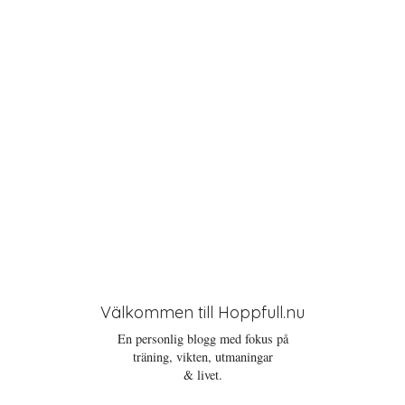
o
n
Välkommen till Hoppfull.nu
En personlig blogg med fokus på
träning, vikten, utmaningar
& livet.