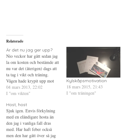
t
t
t
t
s
t
d
k
d
e
r
e
l
i
l
a
f
a
p
t
t
å
(
i
T
Ö
l
w
p
l
i
p
P
Relaterade
t
n
i
t
a
n
e
s
t
Är det nu jag ger upp?
r
i
e
Nio veckor har gått sedan jag
(
e
r
Ö
t
e
la om kosten och bestämde att
p
t
s
nu var det (återigen) dags att
p
n
t
n
y
(
ta tag i vikt och träning.
a
t
Ö
s
t
p
Vågen hade krypit upp mot
Kylskåpsmotivation
i
f
p
18 mars 2015, 21:43
högre siffror, först i långsam
04 mars 2013, 22:02
e
ö
n
t
n
a
I "om träningen"
takt och sen i allt högre. Jag
I "om vikten"
t
s
s
n
t
i
var nästan uppe i den startvikt
y
e
e
Host, host
jag hade när…
t
r
t
t
)
t
Sjuk igen. Envis förkylning
f
n
med en eländigare hosta än
ö
y
n
t
den jag i vanliga fall dras
s
t
t
f
med. Har haft feber också
e
ö
men den har gått över så jag
r
n
)
s