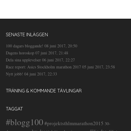
SENASTE INLÄGGEN
100 dagars bloggande!
08 juni 2017, 20:50
Dagens horoskop
07 juni 2017, 21:48
Dela sina upplevelser
06 juni 2017, 22:27
Race report: Asics Stockholm marathon 2017
05 juni 2017, 23:58
Nytt jobb!
04 juni 2017, 22:33
TRÄNING & KOMMANDE TÄVLINGAR
TAGGAT
#blogg100
#projektsthlmmarathon2015
30-