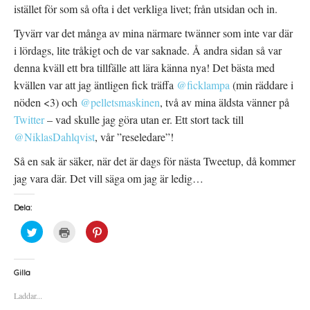
istället för som så ofta i det verkliga livet; från utsidan och in.
Tyvärr var det många av mina närmare twänner som inte var där
i lördags, lite tråkigt och de var saknade. Å andra sidan så var
denna kväll ett bra tillfälle att lära känna nya! Det bästa med
kvällen var att jag äntligen fick träffa
@ficklampa
(min räddare i
nöden <3) och
@pelletsmaskinen
, två av mina äldsta vänner på
Twitter
– vad skulle jag göra utan er. Ett stort tack till
@NiklasDahlqvist
, vår ”reseledare”!
Så en sak är säker, när det är dags för nästa Tweetup, då kommer
jag vara där. Det vill säga om jag är ledig…
Dela:
K
K
K
l
l
l
i
i
i
c
c
c
k
k
k
a
a
a
Gilla
f
f
f
ö
ö
ö
Laddar...
r
r
r
a
u
a