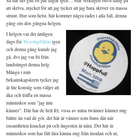
Så har det gått ett par dagar igen… Har verkligen blivit dålig på
att skriva, mycket för att jag tycker att jag bara skriver en massa
strunt. Hur som helst, här kommer några rader i alla fall, denna
gång om den gångna helgen.
I helgen var det äntligen
dags för
TweetupSthlm
igen
och denna gång kunde jag
gå, dvs jag var fri från
landstinget denna helg.
Många i min
bekantskapskrets tycker jag
är lite konstig som väljer att
åka och träffa en massa
människor som ”jag inte
känner”. Där har de helt fel, vissa av mina twänner känner mig
bättre än vad de gör, det här är vänner som finns där när
ensamheten knackar på och ångesten är nära. Det här är
människor som har fått lära känna mig från insidan och ut,