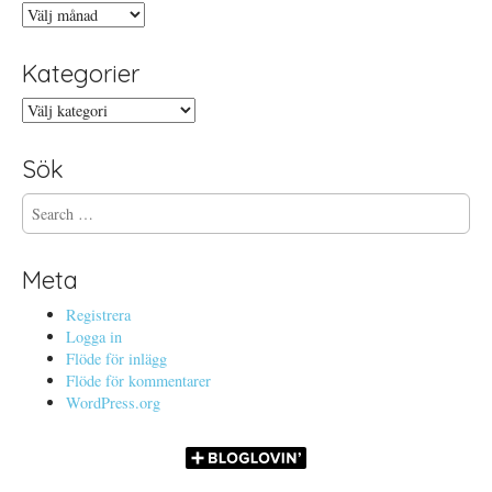
Arkiv
Kategorier
Kategorier
Sök
S
e
a
r
Meta
c
h
Registrera
f
Logga in
o
Flöde för inlägg
r
Flöde för kommentarer
:
WordPress.org