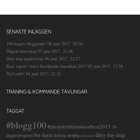
SENASTE INLÄGGEN
100 dagars bloggande!
08 juni 2017, 20:50
Dagens horoskop
07 juni 2017, 21:48
Dela sina upplevelser
06 juni 2017, 22:27
Race report: Asics Stockholm marathon 2017
05 juni 2017, 23:58
Nytt jobb!
04 juni 2017, 22:33
TRÄNING & KOMMANDE TÄVLINGAR
TAGGAT
#blogg100
#projektsthlmmarathon2015
30-
dålig dag
bra dagar
deppig
dagarsprogram
dejting
dåligt
drömmar