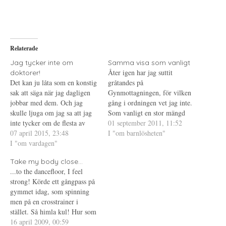
e
r
e
l
i
l
a
f
a
p
t
t
å
(
i
T
Ö
l
w
p
l
i
p
P
Relaterade
t
n
i
t
a
n
e
s
t
Jag tycker inte om
Samma visa som vanligt
r
i
e
Åter igen har jag suttit
doktorer!
(
e
r
Ö
t
e
Det kan ju låta som en konstig
gråtandes på
p
t
s
sak att säga när jag dagligen
p
n
t
Gynmottagningen, för vilken
n
y
(
jobbar med dem. Och jag
gång i ordningen vet jag inte.
a
t
Ö
s
t
p
skulle ljuga om jag sa att jag
Som vanligt en stor mängd
i
f
p
inte tycker om de flesta av
e
ö
n
tårar. För som vanligt så
01 september 2011, 11:52
t
n
a
dem. Det jag menar är att
07 april 2015, 23:48
lyssnar det inte på mig. Vad
I "om barnlösheten"
t
s
s
n
t
i
jag inte är så förtjust i att
I "om vardagen"
spelar det för roll att jag vet
y
e
e
uppsöka dem som
t
r
t
att jag inte äter p-piller för
t
)
t
Take my body close...
privatperson när de är i sin…
den preventiva effekten utan
f
n
...to the dancefloor, I feel
ö
y
för…
n
t
strong! Körde ett gångpass på
s
t
t
f
gymmet idag, som spinning
e
ö
men på en crosstrainer i
r
n
)
s
stället. Så himla kul! Hur som
t
e
helst de körde Velvet's Take
16 april 2009, 00:59
r