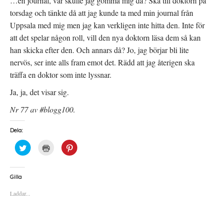
…en journal, var skulle jag gömma mig då? Ska till doktorn på
torsdag och tänkte då att jag kunde ta med min journal från
Uppsala med mig men jag kan verkligen inte hitta den. Inte för
att det spelar någon roll, vill den nya doktorn läsa dem så kan
han skicka efter den. Och annars då? Jo, jag börjar bli lite
nervös, ser inte alls fram emot det. Rädd att jag återigen ska
träffa en doktor som inte lyssnar.
Ja, ja, det visar sig.
Nr 77 av #blogg100.
Dela:
K
K
K
l
l
l
i
i
i
c
c
c
k
k
k
a
a
a
Gilla
f
f
f
ö
ö
ö
Laddar...
r
r
r
a
u
a
t
t
t
t
s
t
d
k
d