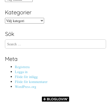
Kategorier
Kategorier
Sök
S
e
a
r
Meta
c
h
Registrera
f
Logga in
o
Flöde för inlägg
r
Flöde för kommentarer
:
WordPress.org