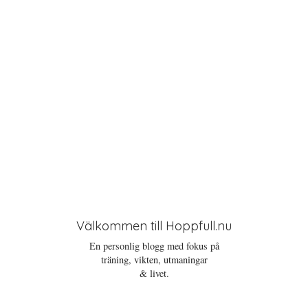
o
n
Välkommen till Hoppfull.nu
En personlig blogg med fokus på
träning, vikten, utmaningar
& livet.