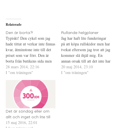
l
i
l
a
f
a
p
t
t
å
(
i
T
Ö
l
w
p
l
i
p
P
Relaterade
t
n
i
t
a
n
e
s
t
Den är borta?!
Rullande helgplaner
r
i
e
Typiskt! Den cykel som jag
Jag har haft lite funderingar
(
e
r
Ö
t
e
hade tittat ut verkar inte finnas
på att köpa rullskidor men har
p
t
s
kvar, åtminstone inte till det
p
n
t
tvekat eftersom jag tror att jag
n
y
(
priset som var förr. Den är
kommer slå ihjäl mig. En
a
t
Ö
s
t
p
borta från butikens sida men
annan orsak till att det inte har
i
f
p
det kan ju hända att de ha kvar
28 mars 2014, 22:16
e
ö
n
blivit av är att jag för denna
20 maj 2014, 23:10
t
n
a
cykeln och erbjudandet i den
I "om träningen"
sommar var tvungen att köpa
I "om träningen"
t
s
s
n
t
i
fysiska butiken. Vad jag stör
cykel och det kostar ju en hel
y
e
e
mig på att jag inte…
t
r
t
del. Nu…
t
)
t
f
n
ö
y
n
t
s
t
t
f
e
ö
r
n
Det är söndag eller om
)
s
allt och inget och lite till
t
e
15 maj 2016, 22:01
r