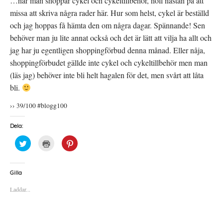
…när man shoppar cykel och cykeltillbehör, höll nästan på att
missa att skriva några rader här. Hur som helst, cykel är beställd
och jag hoppas få hämta den om några dagar. Spännande! Sen
behöver man ju lite annat också och det är lätt att vilja ha allt och
jag har ju egentligen shoppingförbud denna månad. Eller nåja,
shoppingförbudet gällde inte cykel och cykeltillbehör men man
(läs jag) behöver inte bli helt hagalen för det, men svårt att låta
bli.
›› 39/100 #blogg100
Dela:
K
K
K
l
l
l
i
i
i
c
c
c
k
k
k
a
a
a
Gilla
f
f
f
ö
ö
ö
Laddar...
r
r
r
a
u
a
t
t
t
t
s
t
d
k
d
e
r
e