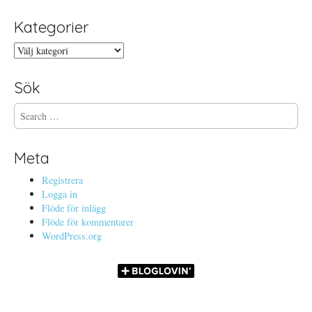
Kategorier
Kategorier
Sök
S
e
a
r
Meta
c
h
Registrera
f
Logga in
o
Flöde för inlägg
r
Flöde för kommentarer
:
WordPress.org