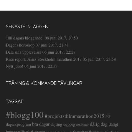
SENASTE INLÄGGEN
100 dagars bloggande!
08 juni 2017, 20:50
Dagens horoskop
07 juni 2017, 21:48
Dela sina upplevelser
06 juni 2017, 22:27
Race report: Asics Stockholm marathon 2017
05 juni 2017, 23:58
Nytt jobb!
04 juni 2017, 22:33
TRÄNING & KOMMANDE TÄVLINGAR
TAGGAT
#blogg100
#projektsthlmmarathon2015
30-
dålig dag
bra dagar
deppig
dagarsprogram
dejting
dåligt
drömmar
eländet
favoriter
flytt
humör
ensam