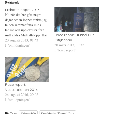
i
p
P
Relaterade
t
n
i
t
a
n
e
s
t
Midnattsloppet 2013
r
i
e
Nu när det har gått några
(
e
r
Ö
t
e
dagar sedan loppet tänkte jag
p
t
s
ta och sammanfatta mina
p
n
t
n
y
(
tankar och upplevelser från
a
t
Ö
s
t
p
mitt andra Midnattslopp. Har
Race report: Tunnel Run
i
f
p
ju sprungit en del lopp vid det
20 augusti 2013, 01:43
e
ö
n
Citybanan
t
n
a
30 mars 2017, 17:43
här laget och Midnattsloppet
I "om löpningen"
t
s
s
n
t
i
I "Race report"
har kommit att bli min
y
e
e
favorit, lördagens lopp var
t
r
t
t
)
t
toppen...om man bortser från
f
n
ö
y
att jag snubblade…
n
t
s
t
t
f
e
ö
r
n
)
s
Race report:
t
e
Vasastafetten 2016
r
24 augusti 2016, 20:08
)
I "om löpningen"
Tags:
#blogg100
Stockholm Tunnel Run