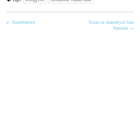
P
← Tumbledown
Testar en shakedryck från
Nutrilett →
o
s
t
n
a
v
i
g
a
t
i
o
n