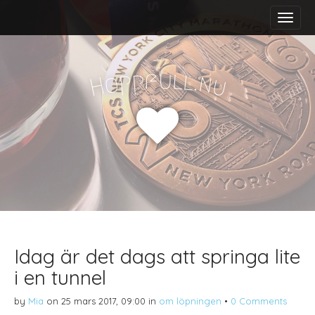
M
S
a
k
i
i
n
p
m
t
f
u
p
l
p
l
.
o
n
H
u
e
o
n
c
u
o
n
t
e
n
t
Idag är det dags att springa lite
i en tunnel
by
Mia
on
25 mars 2017, 09:00
in
om löpningen
•
0 Comments