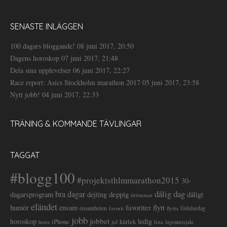
SENASTE INLÄGGEN
100 dagars bloggande!
08 juni 2017, 20:50
Dagens horoskop
07 juni 2017, 21:48
Dela sina upplevelser
06 juni 2017, 22:27
Race report: Asics Stockholm marathon 2017
05 juni 2017, 23:58
Nytt jobb!
04 juni 2017, 22:33
TRÄNING & KOMMANDE TÄVLINGAR
TAGGAT
#blogg100
#projektsthlmmarathon2015
30-
dålig dag
bra dagar
deppig
dagarsprogram
dejting
dåligt
drömmar
eländet
favoriter
flytt
humör
ensam
ensamheten
flytta
födelsedag
favorit
jobb
jobbet
horoskop
ledig
iPhone
kärlek
jul
lista
hosta
lägenhetsjakt