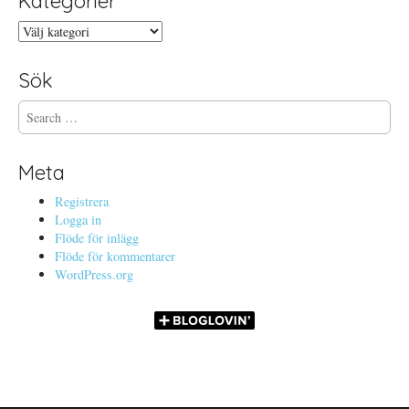
Kategorier
Kategorier
Sök
S
e
a
r
Meta
c
h
Registrera
f
Logga in
o
Flöde för inlägg
r
Flöde för kommentarer
:
WordPress.org