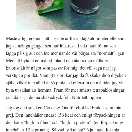
Måste ärligt erkänna att jag inte är för att lågkaloridieter eftersom
jag så många gånger sett hur folk rasat i vikt bara för att sen
lägga på sig allt och lite mer när de väl börjar äta ”normalt” igen.
Men att byta ut en måltid ibland och äta övriga måltider
kalorisnålt är något som passar för mig, det vill säga när jag
verkligen gör det. Vanligtvis brukar jag då få skaka ihop drycken
själv, vilket inte alltid är så praktiskt eftersom de måltider jag vill
byta ut sällan äts hemma. Fram för mer smarta tetrapaklösningar
och då är ju denna shakedryck från Nutrilett toppen!
Jag tog en i smaken Cocoa & Oat för choklad brukar vara min
grej. Den innehåller endast 156 kcal och enligt förpackningen är
den både ”high in fiber” och ”high in protein” (en förpackning
innehåller 12 g protein). Så vad tyckte jag? Nja, inget för mig,