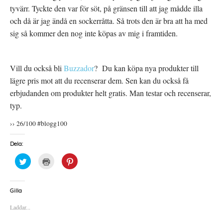
tyvärr. Tyckte den var för söt, på gränsen till att jag mådde illa
och då är jag ändå en sockerråtta. Så trots den är bra att ha med
sig så kommer den nog inte köpas av mig i framtiden.
Vill du också bli
Buzzador
?
Du kan köpa nya produkter till
lägre pris mot att du recenserar dem. Sen kan du också få
erbjudanden om produkter helt gratis. Man testar och recenserar,
typ.
›› 26/100 #blogg100
Dela:
K
K
K
l
l
l
i
i
i
c
c
c
k
k
k
a
a
a
Gilla
f
f
f
ö
ö
ö
Laddar...
r
r
r
a
u
a
t
t
t