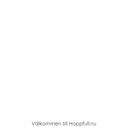
a
t
i
o
n
Välkommen till Hoppfull.nu