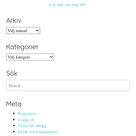
Läs mer om mig här!
Arkiv
Arkiv
Kategorier
Kategorier
Sök
S
e
a
r
Meta
c
h
Registrera
f
Logga in
o
Flöde för inlägg
r
Flöde för kommentarer