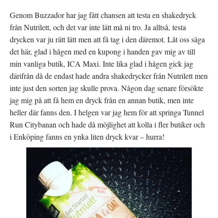
Genom Buzzador har jag fått chansen att testa en shakedryck
från Nutrilett, och det var inte lätt må ni tro. Ja alltså, testa
drycken var ju rätt lätt men att få tag i den däremot. Låt oss säga
det här, glad i hågen med en kupong i handen gav mig av till
min vanliga butik, ICA Maxi. Inte lika glad i hågen gick jag
därifrån då de endast hade andra shakedrycker från Nutrilett men
inte just den sorten jag skulle prova. Någon dag senare försökte
jag mig på att få hem en dryck från en annan butik, men inte
heller där fanns den. I helgen var jag hem för att springa Tunnel
Run Citybanan och hade då möjlighet att kolla i fler butiker och
i Enköping fanns en ynka liten dryck kvar – hurra!