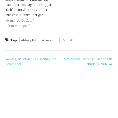
t
e
men så är det. Jag är duktig på
r
att hålla masken trots att det
)
inte är min tanke, det går
automatiskt av gammal vana.
16 maj 2015, 23:34
För många år sedan gick jag i
I "om vardagen"
samtalsterapi när min värld
rasade samman efter…
Tags:
#blogg100
#buzzador
Nutrilett
P
← Idag är det dags att springa lite
’Sex kändes ”onödigt” när de inte
i en tunnel
kunde få barn’ →
o
s
t
n
a
v
i
g