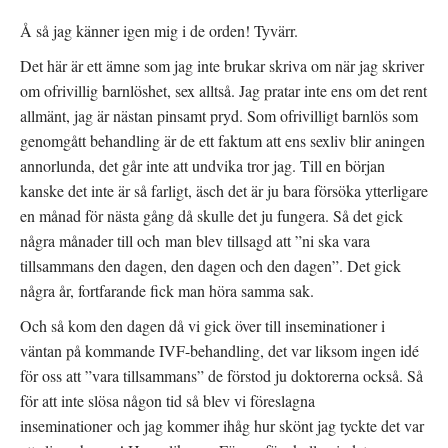
Å så jag känner igen mig i de orden! Tyvärr.
Det här är ett ämne som jag inte brukar skriva om när jag skriver
om ofrivillig barnlöshet, sex alltså. Jag pratar inte ens om det rent
allmänt, jag är nästan pinsamt pryd. Som ofrivilligt barnlös som
genomgått behandling är de ett faktum att ens sexliv blir aningen
annorlunda, det går inte att undvika tror jag. Till en början
kanske det inte är så farligt, äsch det är ju bara försöka ytterligare
en månad för nästa gång då skulle det ju fungera. Så det gick
några månader till och man blev tillsagd att ”ni ska vara
tillsammans den dagen, den dagen och den dagen”. Det gick
några år, fortfarande fick man höra samma sak.
Och så kom den dagen då vi gick över till inseminationer i
väntan på kommande IVF-behandling, det var liksom ingen idé
för oss att ”vara tillsammans” de förstod ju doktorerna också. Så
för att inte slösa någon tid så blev vi föreslagna
inseminationer och jag kommer ihåg hur skönt jag tyckte det var