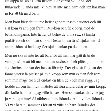
att slippa ha sex! Hurra liksom. För varför skulle vi, det
fungerade ju ändå inte, vi blev ju inte med barn och sex har man
ju för att bli med barn.
Men barn blev det ju inte heller genom inseminationer och till
sist kom vi äntligen fram i IVF-kön och fick börja med de
behandlingarna. Inte heller då behövde vi ha sex, så himla
praktiskt och skönt att slippa. Dessa tankar är så sjuka, men å
andra sidan så hade jag fler sjuka tankar på den tiden.
Men nu ska ni inte tro att bara för att man har gått ifrån de
vanliga sättet att bli med barn att sexlusten helt plötsligt infinner
sig, åtminstone var det inte så för mig. Det gick så långt att det
fanns ytterst få platser på min kropp som min exman fick röra,
som min mage (och då endast en liten del) och min rygg. Jag
trodde att om han fick tillåtelse att röra andra delar av min kropp,
då skulle han tro att jag ville ha sex. Hemska tanke, det ville jag
ju verkligen inte! Så närheten blev lidande. Allt liv blev lidande.
Vi var bara tillsammans för att vi ville ha barn, kändes det
som. Inte konstigt att vårt äktenskap, vårt liv, vår barnlöshet,