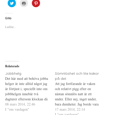
K
K
K
l
l
l
i
i
i
c
c
c
k
k
k
a
a
a
Gilla
f
f
f
ö
ö
ö
Laddar...
r
r
r
a
u
a
t
t
t
t
s
t
d
k
d
e
r
e
l
i
l
a
f
a
p
t
t
å
(
i
T
Ö
l
w
p
l
i
p
P
Relaterade
t
n
i
t
a
n
e
s
t
Jobbhelg
Sömnlöshet och lite kakor
r
i
e
Det här med att behöva jobba
på det
(
e
r
Ö
t
e
helger är inte alltid något jag
Att jag fortfarande är vaken
p
t
s
är förtjust i, speciellt inte om
p
n
t
och relativt pigg efter en
n
y
(
jobbhelgen innebär två
nästan sömnlös natt är ett
a
t
Ö
s
t
p
dagturer eftersom klockan då
under. Eller nej, inget under,
i
f
p
ringer orimligt tidigt. Visst,
08 mars 2014, 22:46
e
ö
n
bara dumheter. Jag borde vara
t
n
a
det kan vara skönt också att
I "om vardagen"
trött och jag borde nog
17 mars 2014, 22:14
t
s
s
n
t
i
jobba helg (förutom den biten
egentligen sova eftersom
I "om vardagen"