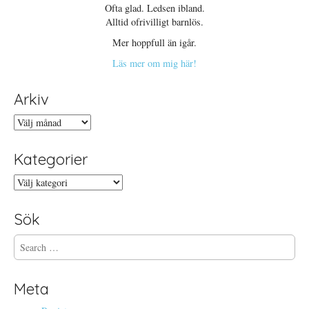
Ofta glad. Ledsen ibland.
Alltid ofrivilligt barnlös.
Mer hoppfull än igår.
Läs mer om mig här!
Arkiv
Arkiv
Kategorier
Kategorier
Sök
S
e
a
r
Meta
c