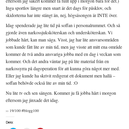
eftersom jag säkert kommer få fullt upp i morgon bara för det.)
Inga sportlov längre men snart är det dags för påsklov, och
skidorterna har inte stängt än, nej, högsäsongen är INTE över.
Idag spenderade jag lite tid på soffan i personalrummet. Och så
gjorde även narkossjuksköterskan och undersköterskan. Vi
jobbade hårt, kan man säga. Visst, jag har lite ansvarsområden
som kunde fått lite av min tid, men jag visste att mitt ena område
kommer de två andra ansvariga jobba med en dag i veckan som
kommer. Och det andra väntar jag på lite material från en
narkossyrra på dagoperation för att kunna göra något mer med.
Eller jag kunde ha skrivit redigerat ett dokument men hallå –
soffan behövde också lite av min tid. :O
Nu lite tv och sen sängen. Kommer ju få jobba hårt i morgon
eftersom jag jinxade det idag.
›› 19/100 #blogg100
Dela: