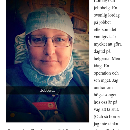
Lördag och
jobbhelg. En
ovanlig lördag
på jobbet
eftersom det
vanligtvis är
mycket att göra
dagtid på
helgerna. Men
idag. En
operation och
sen inget. Jag
undrar om
högsäsongen
hos oss är på
väg att ta slut.
(Och så borde
jag inte tänka