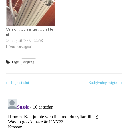
f
n
ö
y
n
t
s
t
t
f
e
ö
r
n
)
s
Om allt och inget och lite
t
e
till
r
23 augusti 2009, 22:58
)
I "om vardagen"
Tags:
dejting
P
← Lugnet slut
Budgivning pågår →
o
s
t
n
a
v