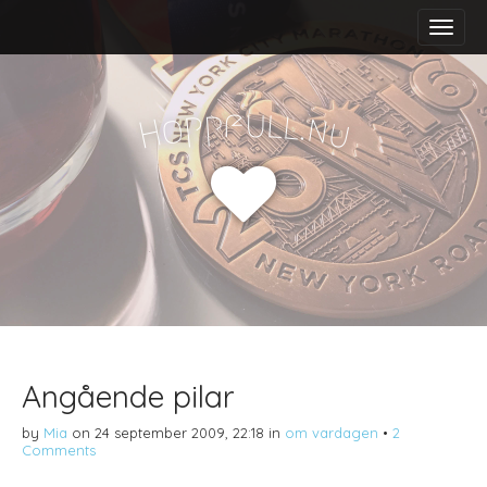
M
S
a
k
i
i
n
p
m
t
f
u
p
l
p
l
.
o
n
H
u
e
o
n
c
u
o
n
t
e
n
t
Angående pilar
by
Mia
on
24 september 2009, 22:18
in
om vardagen
•
2
Comments