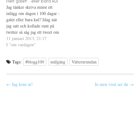
Helt galet! ...eller bara kul.
i slutändan har det åtminstone
t
r
t
åren så vi…
t
)
t
Jag tänker skriva minst ett
kommit…
f
n
inlägg om dagen i 100 dagar -
ö
y
n
t
galet eller bara kul? Idag när
s
t
t
f
jag satt och kollade runt på
e
ö
twitter så såg jag ett tweet om
r
n
)
s
#blogg100 och tyckte det
11 januari 2013, 21:17
t
e
verkade vara en kul idé. Start
I "om vardagen"
r
i morgon! Vad kommer jag
)
skriva om? Allt och…
Tags:
#blogg100
målgång
Vätternrundan
P
← Jag kom ut!
Jo men visst ser du →
o
s
t
n
a
v