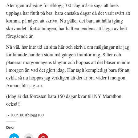
Åter igen målgång för #blogg100! Jag måste säga att årets
upplaga har flutit på bra, bara enstaka dagar då det varit svårt att
komma på något att skriva. Nu gäller det bara att hålla igång
skrivandet i fortsättningen, har haft en tendens att lägga av helt
föregående år.
Nå väl, har inte tid att sitta här och skriva om målgångar när jag
fortfarande har den stora målgången framför mig. Sitter och
planerar morgondagens långtur och hoppas att det blåser mindre
i morgon än vad det gjort idag. Har tagit kompledigt bara för att
cykla så nu hoppas jag verkligen att det är bra väder i morgon.
Annars blir jag sur.
(Idag är det förresten bara 150 dagar kvar till NY Marathon
också!)
›› 100/100 #blogg100
Dela:
K
K
K