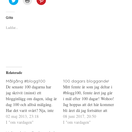
l
l
l
i
i
i
c
c
c
k
k
k
a
a
a
Gilla
f
f
f
ö
ö
ö
Laddar...
r
r
r
a
u
a
t
t
t
t
s
t
d
k
d
e
r
e
l
i
l
a
f
a
p
t
t
å
(
i
T
Ö
l
w
p
l
i
p
P
Relaterade
t
n
i
t
a
n
e
s
t
Målgång #blogg100
100 dagars bloggande!
r
i
e
De senaste 100 dagarna har
Mitt femte år som jag deltar i
(
e
r
Ö
t
e
jag skrivit (minst) ett
#blogg100, femte året jag går
p
t
s
blogginlägg om dagen, idag är
p
n
t
i mål efter 100 dagar! Wohoo!
n
y
(
dag 100 och alltså målgång.
Jag hoppas att det här kommer
a
t
Ö
s
t
p
Har det varit svårt? Nja, inte
bli året då jag fortsätter att
i
f
p
direkt. Jag skulle ljuga om jag
02 maj 2013, 23:18
e
ö
n
skriva efter de här 100
08 juni 2017, 20:50
t
n
a
sa att jag varje dag vetat precis
I "om vardagen"
dagarna, jag har ju inte lyckats
I "om vardagen"
t
s
s
n
t
i
vad jag skulle skriva om, men
med det något av de tidigare
y
e
e