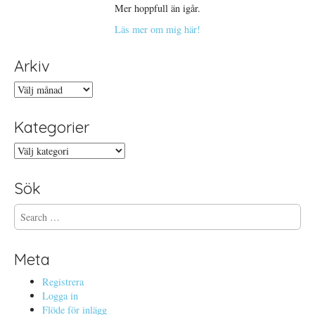
Mer hoppfull än igår.
Läs mer om mig här!
Arkiv
Arkiv
Kategorier
Kategorier
Sök
S
e
a
r
Meta
c
h
Registrera
f
Logga in
o
Flöde för inlägg