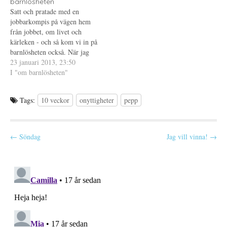
ö
y
barnlösheten
n
t
Satt och pratade med en
s
t
t
f
jobbarkompis på vägen hem
e
ö
från jobbet, om livet och
r
n
)
s
kärleken - och så kom vi in på
t
e
barnlösheten också. När jag
r
berättar att jag varit gift så är
23 januari 2013, 23:50
)
det många som som blir
I "om barnlösheten"
förvånade och höjer på
ögonbrynen och utbrister:
Tags:
10 veckor
onyttigheter
pepp
"Har du varit gift?" Man…
P
← Söndag
Jag vill vinna! →
o
s
t
n
a
v