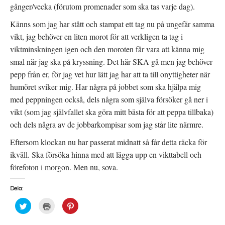
gånger/vecka (förutom promenader som ska tas varje dag).
Känns som jag har stått och stampat ett tag nu på ungefär samma
vikt, jag behöver en liten morot för att verkligen ta tag i
viktminskningen igen och den moroten får vara att känna mig
smal när jag ska på kryssning. Det här SKA gå men jag behöver
pepp från er, för jag vet hur lätt jag har att ta till onyttigheter när
humöret sviker mig. Har några på jobbet som ska hjälpa mig
med peppningen också, dels några som själva försöker gå ner i
vikt (som jag självfallet ska göra mitt bästa för att peppa tillbaka)
och dels några av de jobbarkompisar som jag står lite närmre.
Eftersom klockan nu har passerat midnatt så får detta räcka för
ikväll. Ska försöka hinna med att lägga upp en vikttabell och
förefoton i morgon. Men nu, sova.
Dela:
K
K
K
l
l
l
i
i
i
c
c
c