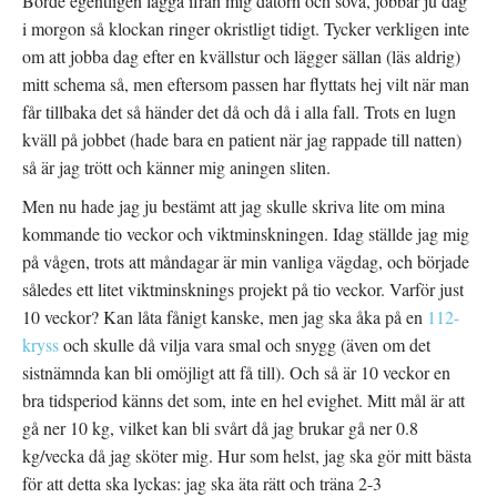
Borde egentligen lägga ifrån mig datorn och sova, jobbar ju dag
i morgon så klockan ringer okristligt tidigt. Tycker verkligen inte
om att jobba dag efter en kvällstur och lägger sällan (läs aldrig)
mitt schema så, men eftersom passen har flyttats hej vilt när man
får tillbaka det så händer det då och då i alla fall. Trots en lugn
kväll på jobbet (hade bara en patient när jag rappade till natten)
så är jag trött och känner mig aningen sliten.
Men nu hade jag ju bestämt att jag skulle skriva lite om mina
kommande tio veckor och viktminskningen. Idag ställde jag mig
på vågen, trots att måndagar är min vanliga vägdag, och började
således ett litet viktminsknings projekt på tio veckor. Varför just
10 veckor? Kan låta fånigt kanske, men jag ska åka på en
112-
kryss
och skulle då vilja vara smal och snygg (även om det
sistnämnda kan bli omöjligt att få till). Och så är 10 veckor en
bra tidsperiod känns det som, inte en hel evighet. Mitt mål är att
gå ner 10 kg, vilket kan bli svårt då jag brukar gå ner 0.8
kg/vecka då jag sköter mig. Hur som helst, jag ska gör mitt bästa
för att detta ska lyckas: jag ska äta rätt och träna 2-3