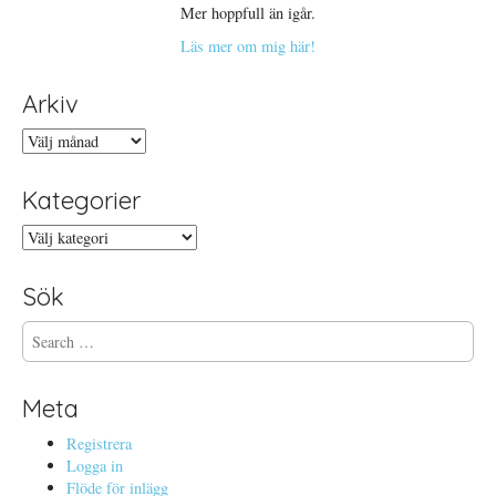
Mer hoppfull än igår.
Läs mer om mig här!
Arkiv
Arkiv
Kategorier
Kategorier
Sök
S
e
a
r
Meta
c
h
Registrera
f
Logga in
o
Flöde för inlägg