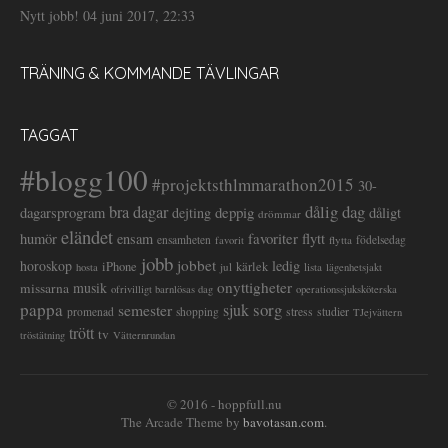
Nytt jobb!
04 juni 2017, 22:33
TRÄNING & KOMMANDE TÄVLINGAR
TAGGAT
#blogg100
#projektsthlmmarathon2015
30-
dålig dag
bra dagar
deppig
dagarsprogram
dejting
dåligt
drömmar
eländet
favoriter
flytt
humör
ensam
ensamheten
flytta
födelsedag
favorit
jobb
jobbet
horoskop
ledig
iPhone
kärlek
jul
lista
hosta
lägenhetsjakt
onyttigheter
musik
missarna
ofrivilligt barnlösas dag
operationssjuksköterska
pappa
sorg
semester
sjuk
stress
studier
promenad
shopping
TJejvättern
trött
tv
tröstätning
Vätternrundan
© 2016 - hoppfull.nu
The Arcade Theme by
bavotasan.com
.