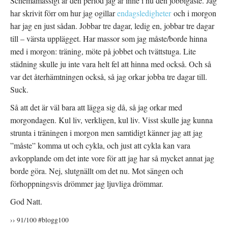
Schemamässigt är den period jag är inne i nu den jobbigaste. Jag
har skrivit förr om hur jag ogillar
endagsledigheter
och i morgon
har jag en just sådan. Jobbar tre dagar, ledig en, jobbar tre dagar
till – värsta upplägget. Har massor som jag måste/borde hinna
med i morgon: träning, möte på jobbet och tvättstuga. Lite
städning skulle ju inte vara helt fel att hinna med också. Och så
var det återhämtningen också, så jag orkar jobba tre dagar till.
Suck.
Så att det är väl bara att lägga sig då, så jag orkar med
morgondagen. Kul liv, verkligen, kul liv. Visst skulle jag kunna
strunta i träningen i morgon men samtidigt känner jag att jag
”måste” komma ut och cykla, och just att cykla kan vara
avkopplande om det inte vore för att jag har så mycket annat jag
borde göra. Nej, slutgnällt om det nu. Mot sängen och
förhoppningsvis drömmer jag ljuvliga drömmar.
God Natt.
›› 91/100 #blogg100