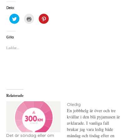
Dela:
K
K
K
l
l
l
i
i
i
c
c
c
k
k
k
a
a
a
Gilla
f
f
f
ö
ö
ö
Laddar...
r
r
r
a
u
a
t
t
t
t
s
t
d
k
d
e
r
e
l
i
l
a
f
a
p
t
t
å
(
i
T
Ö
l
w
p
l
i
p
P
Relaterade
t
n
i
t
a
n
e
s
t
Oledig
r
i
e
En jobbhelg är över och tre
(
e
r
Ö
t
e
kvällar i den blå pyjamasen är
p
t
s
p
n
t
avklarade. I vanliga fall
n
y
(
brukar jag vara ledig både
a
t
Ö
s
t
p
måndag och tisdag efter en
Det är söndag eller om
i
f
p