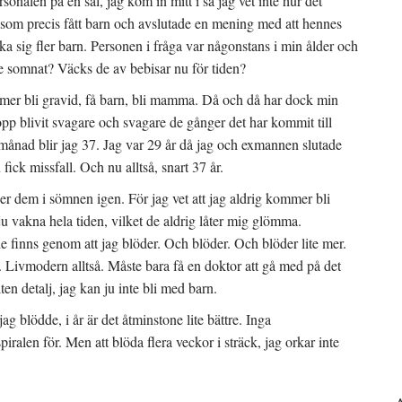
sonalen på en sal, jag kom in mitt i så jag vet inte hur det
n som precis fått barn och avslutade en mening med att hennes
a sig fler barn. Personen i fråga var någonstans i min ålder och
e somnat? Väcks de av bebisar nu för tiden?
mmer bli gravid, få barn, bli mamma. Då och då har dock min
pp blivit svagare och svagare de gånger det har kommit till
n månad blir jag 37. Jag var 29 år då jag och exmannen slutade
fick missfall. Och nu alltså, snart 37 år.
r dem i sömnen igen. För jag vet att jag aldrig kommer bli
u vakna hela tiden, vilket de aldrig låter mig glömma.
e finns genom att jag blöder. Och blöder. Och blöder lite mer.
 Livmodern alltså. Måste bara få en doktor att gå med på det
iten detalj, jag kan ju inte bli med barn.
ag blödde, i år är det åtminstone lite bättre. Inga
piralen för. Men att blöda flera veckor i sträck, jag orkar inte