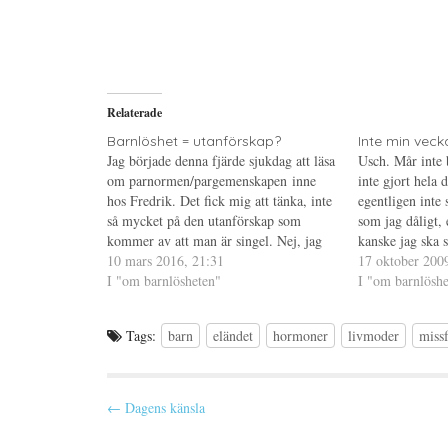
d
k
d
e
r
e
l
i
l
a
f
a
p
t
t
å
(
i
T
Ö
l
w
p
l
i
p
P
Relaterade
t
n
i
t
a
n
e
s
t
Barnlöshet = utanförskap?
Inte min veck
r
i
e
Jag började denna fjärde sjukdag att läsa
Usch. Mår inte b
(
e
r
Ö
t
e
om parnormen/pargemenskapen inne
inte gjort hela
p
t
s
hos Fredrik. Det fick mig att tänka, inte
p
n
t
egentligen inte 
n
y
(
så mycket på den utanförskap som
som jag dåligt,
a
t
Ö
s
t
p
kommer av att man är singel. Nej, jag
kanske jag ska 
i
f
p
tänkte på den utanförskap som kommer
10 mars 2016, 21:31
e
ö
n
som bildar ett s
17 oktober 200
t
n
a
sig av att vara barnlös. Nu har jag ju
I "om barnlösheten"
Och hur löser j
I "om barnlöshe
t
s
s
n
t
i
mer eller mindre valt…
y
e
e
t
r
t
t
)
t
Tags:
barn
eländet
hormoner
livmoder
missf
f
n
ö
y
n
t
s
t
t
f
P
e
ö
← Dagens känsla
r
n
)
s
o
t