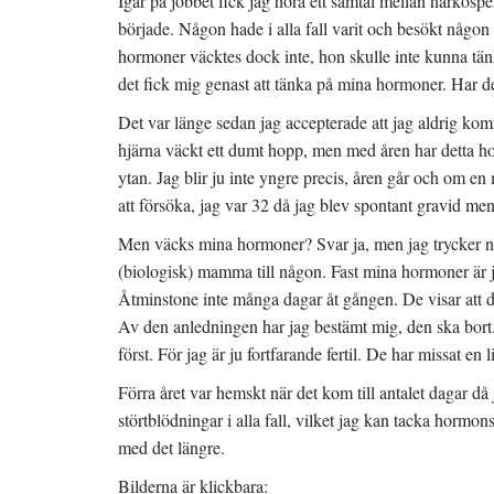
Igår på jobbet fick jag höra ett samtal mellan narkosper
började. Någon hade i alla fall varit och besökt någo
hormoner väcktes dock inte, hon skulle inte kunna tänk
det fick mig genast att tänka på mina hormoner. Har d
Det var länge sedan jag accepterade att jag aldrig ko
hjärna väckt ett dumt hopp, men med åren har detta ho
ytan. Jag blir ju inte yngre precis, åren går och om e
att försöka, jag var 32 då jag blev spontant gravid men 
Men väcks mina hormoner? Svar ja, men jag trycker ne
(biologisk) mamma till någon. Fast mina hormoner är j
Åtminstone inte många dagar åt gången. De visar att d
Av den anledningen har jag bestämt mig, den ska bort.
först. För jag är ju fortfarande fertil. De har missat en l
Förra året var hemskt när det kom till antalet dagar då j
störtblödningar i alla fall, vilket jag kan tacka hormons
med det längre.
Bilderna är klickbara: