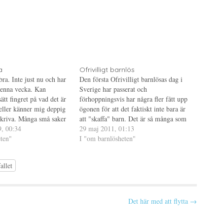
a
Ofrivilligt barnlös
ra. Inte just nu och har
Den första Ofrivilligt barnlösas dag i
 denna vecka. Kan
Sverige har passerat och
sätt fingret på vad det är
förhoppningsvis har några fler fått upp
 eller känner mig deppig
ögonen för att det faktiskt inte bara är
skriva. Många små saker
att "skaffa" barn. Det är så många som
tort oöverstigligt hinder.
9, 00:34
tror att det är något som går att planera
29 maj 2011, 01:13
ag detta? Jo, som…
ten"
in i sitt tidsschema precis där man vill.
I "om barnlösheten"
Genom…
allet
Det här med att flytta →