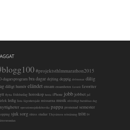
TAGGAT
#blogg100
#projektsthlmmarathon2015
dålig
bra dagar
deppig
0-dagarsprogram
dejting
drömmar
eländet
ag
favoriter
dåligt humör
ensam
ensamheten
favorit
jobb
lytt
jobbet
horoskop
iPhone
flytta
födelsedag
jul
hosta
ledig
musik
missarna
ärlek
lista
lägenhetsjakt
ofrivilligt barnlösas dag
pappa
semester
nyttigheter
promenad
operationssjuksköterska
sorg
sjuk
trött
tv
stress
studier
hopping
TJejvättern
tröstätning
ätternrundan