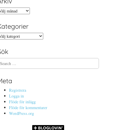
Arkiv
rkiv
Kategorier
ategorier
Sök
Meta
Registrera
Logga in
Flöde för inlägg
Flöde för kommentarer
WordPress.org