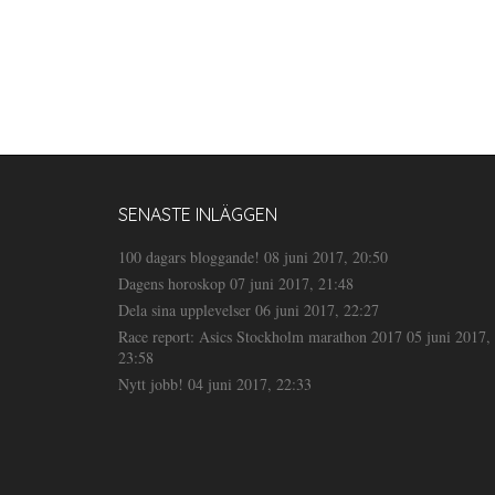
SENASTE INLÄGGEN
100 dagars bloggande!
08 juni 2017, 20:50
Dagens horoskop
07 juni 2017, 21:48
Dela sina upplevelser
06 juni 2017, 22:27
Race report: Asics Stockholm marathon 2017
05 juni 2017,
23:58
Nytt jobb!
04 juni 2017, 22:33