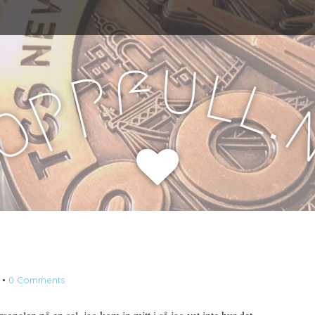
u
f
l
p
l
p
.
o
H
•
0 Comments