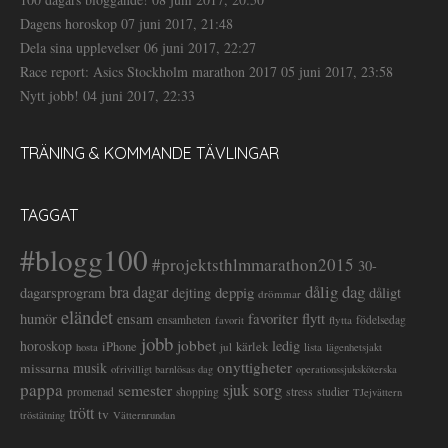
Dagens horoskop
07 juni 2017, 21:48
Dela sina upplevelser
06 juni 2017, 22:27
Race report: Asics Stockholm marathon 2017
05 juni 2017, 23:58
Nytt jobb!
04 juni 2017, 22:33
TRÄNING & KOMMANDE TÄVLINGAR
TAGGAT
#blogg100
#projektsthlmmarathon2015
30-
dålig dag
bra dagar
deppig
dagarsprogram
dejting
dåligt
drömmar
eländet
favoriter
flytt
humör
ensam
ensamheten
flytta
födelsedag
favorit
jobb
jobbet
horoskop
ledig
iPhone
kärlek
jul
lista
hosta
lägenhetsjakt
onyttigheter
musik
missarna
ofrivilligt barnlösas dag
operationssjuksköterska
pappa
sorg
semester
sjuk
stress
studier
promenad
shopping
TJejvättern
trött
tv
tröstätning
Vätternrundan