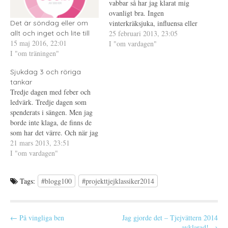
p
n
t
vabbar så har jag klarat mig
n
y
(
ovanligt bra. Ingen
a
t
Ö
s
t
p
vinterkräksjuka, influensa eller
Det är söndag eller om
i
f
p
e
ö
n
förkylning. Eftersom jag
25 februari 2013, 23:05
allt och inget och lite till
t
n
a
15 maj 2016, 22:01
kommit igång med löpningen
I "om vardagen"
t
s
s
n
t
i
I "om träningen"
så känns det som jag verkligen
y
e
e
t
r
t
har haft tur. Och ja, jag
t
)
t
Sjukdag 3 och röriga
skriver haft tur för idag verkar
f
n
ö
y
tankar
det som turen vänt.…
n
t
Tredje dagen med feber och
s
t
t
f
ledvärk. Tredje dagen som
e
ö
spenderats i sängen. Men jag
r
n
)
s
borde inte klaga, de finns de
t
e
som har det värre. Och när jag
r
tänker på två av dem som har
21 mars 2013, 23:51
)
det värre, blir jag så ledsen.
I "om vardagen"
Ledsen över hur orättvist livet
kan vara... Så vad har…
Tags:
#blogg100
#projekttjejklassiker2014
P
← På vingliga ben
Jag gjorde det – Tjejvättern 2014
avklarad! →