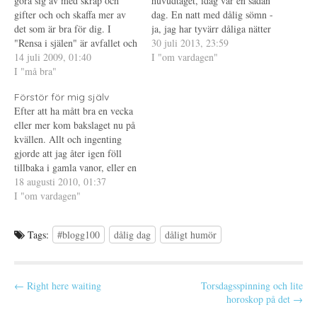
göra sig av med skräp och
huvudtaget, idag var en sådan
n
y
(
gifter och och skaffa mer av
dag. En natt med dålig sömn -
a
t
Ö
s
t
p
det som är bra för dig. I
ja, jag har tyvärr dåliga nätter
i
f
p
"Rensa i själen" är avfallet och
e
ö
n
fortfarande. Natten avbröts
30 juli 2013, 23:59
t
n
a
gifterna de negativa tankar
14 juli 2009, 01:40
mitt i en mardröm av en katt
I "om vardagen"
t
s
s
n
t
i
och de självpåtagna
I "må bra"
som tyckte det var läge att
y
e
e
begränsningar som finns i ditt
t
r
t
hoppa upp på mattes mage,…
t
)
t
Förstör för mig själv
sinne; och det goda är allt som
f
n
Efter att ha mått bra en vecka
ö
y
är positivt,…
n
t
eller mer kom bakslaget nu på
s
t
t
f
kvällen. Allt och ingenting
e
ö
gjorde att jag åter igen föll
r
n
)
s
tillbaka i gamla vanor, eller en
t
e
gammal vana - den att förstöra
18 augusti 2010, 01:37
r
för sig själv. Som att straffa
I "om vardagen"
)
mig själv, för att bevisa för
mig själv att…
Tags:
#blogg100
dålig dag
dåligt humör
P
← Right here waiting
Torsdagsspinning och lite
horoskop på det →
o