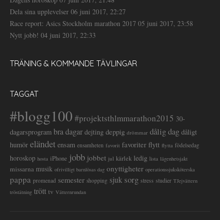
Dela sina upplevelser
06 juni 2017, 22:27
Race report: Asics Stockholm marathon 2017
05 juni 2017, 23:58
Nytt jobb!
04 juni 2017, 22:33
TRÄNING & KOMMANDE TÄVLINGAR
TAGGAT
#blogg100
#projektsthlmmarathon2015
30-
dålig dag
bra dagar
deppig
dagarsprogram
dejting
dåligt
drömmar
eländet
favoriter
flytt
humör
ensam
ensamheten
flytta
födelsedag
favorit
jobb
jobbet
horoskop
ledig
iPhone
kärlek
jul
lista
hosta
lägenhetsjakt
onyttigheter
musik
missarna
ofrivilligt barnlösas dag
operationssjuksköterska
pappa
sorg
semester
sjuk
stress
studier
promenad
shopping
TJejvättern
trött
tv
tröstätning
Vätternrundan