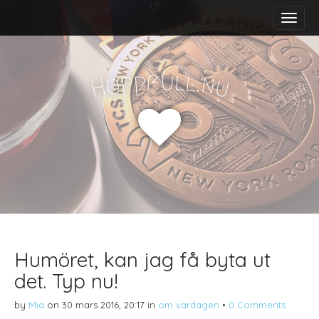
M
S
a
k
i
i
n
p
m
t
f
u
p
l
p
l
.
o
n
H
u
e
o
n
c
u
o
n
t
e
n
t
Humöret, kan jag få byta ut
det. Typ nu!
by
Mia
on
30 mars 2016, 20:17
in
om vardagen
•
0 Comments