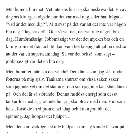
Mitt humör, himmel! Vet inte ens hur jag ska beskriva det. En av
dagens kirurger frågade hur det var med mig, eller han frågade
”vad är det med dig?”. Mitt svar på det var att det inte var någon
bra dag. ”Jag ser det!” Och så var det, det var inte någon bra
dag. Humörmässigt. Jobbmässigt var det det mycket bra och en
kirurg som det från och till kan vara lite knepigt att jobba med sa
att det var ett superteam idag. Så var det också, som sagt –
jobbmässigt var det en bra dag.
Men humöret, när ska det vända? Det känns som jag slår undan
fötterna på mig själv. Tankarna snurrar om vissa saker, saker
som jag inte vet om det stämmer och som jag inte kan sluta tänka
på. Och det är så störande. Denna rastlösa energi som dessa
tankar för med sig, vet inte hur jag ska bli av med den. Hur som
helst, försökte med promenad idag och i morgon blir det
spinning. Jag hoppas det hjälper…
Men det som verkligen skulle hjälpa är om jag kunde få svar på