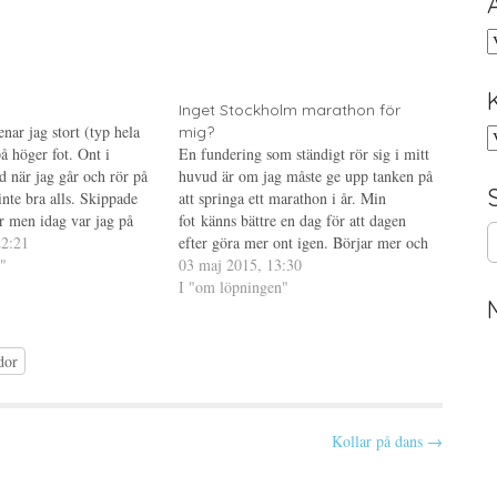
A
Inget Stockholm marathon för
nar jag stort (typ hela
mig?
K
å höger fot. Ont i
En fundering som ständigt rör sig i mitt
ed när jag går och rör på
huvud är om jag måste ge upp tanken på
 inte bra alls. Skippade
att springa ett marathon i år. Min
r men idag var jag på
fot känns bättre en dag för att dagen
S
t stafettlag men
22:21
efter göra mer ont igen. Börjar mer och
e
n hel del övningar för
"
mer tro att jag dragit på mig en
03 maj 2015, 13:30
a
stressfraktur på metarsale…
I "om löpningen"
r
c
h
dor
f
o
r
:
Kollar på dans →