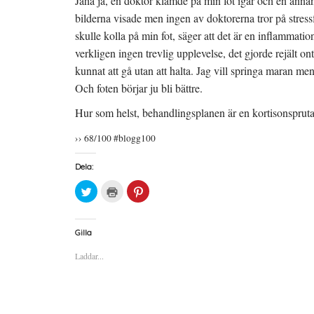
Jaha ja, en doktor klämde på min fot igår och en anna
bilderna visade men ingen av doktorerna tror på stressf
skulle kolla på min fot, säger att det är en inflammati
verkligen ingen trevlig upplevelse, det gjorde rejält ont
kunnat att gå utan att halta. Jag vill springa maran men
Och foten börjar ju bli bättre.
Hur som helst, behandlingsplanen är en kortisonsprut
›› 68/100 #blogg100
Dela:
K
K
K
l
l
l
i
i
i
c
c
c
k
k
k
a
a
a
Gilla
f
f
f
ö
ö
ö
Laddar...
r
r
r
a
u
a
t
t
t
t
s
t
d
k
d
e
r
e
l
i
l