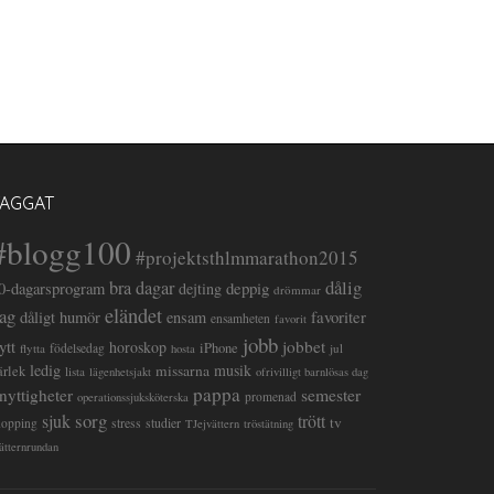
TAGGAT
#blogg100
#projektsthlmmarathon2015
dålig
bra dagar
deppig
0-dagarsprogram
dejting
drömmar
eländet
ag
favoriter
dåligt humör
ensam
ensamheten
favorit
jobb
lytt
jobbet
horoskop
iPhone
flytta
födelsedag
jul
hosta
ledig
musik
missarna
ärlek
lista
lägenhetsjakt
ofrivilligt barnlösas dag
pappa
semester
nyttigheter
promenad
operationssjuksköterska
sorg
sjuk
trött
tv
stress
studier
hopping
TJejvättern
tröstätning
ätternrundan