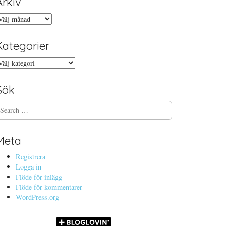
Arkiv
rkiv
Kategorier
ategorier
Sök
Meta
Registrera
Logga in
Flöde för inlägg
Flöde för kommentarer
WordPress.org