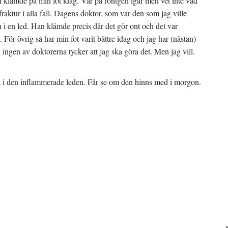
n klämde på min fot idag. Var på röntgen igår men vet inte vad
raktur i alla fall. Dagens doktor, som var den som jag ville
on i en led. Han klämde precis där det gör ont och det var
. För övrig så har min fot varit bättre idag och jag har (nästan)
 ingen av doktorerna tycker att jag ska göra det. Men jag vill.
a i den inflammerade leden. Får se om den hinns med i morgon.