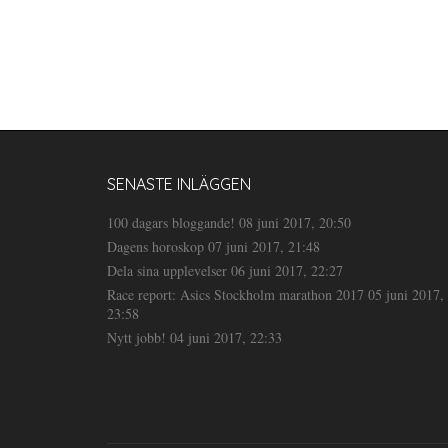
SENASTE INLÄGGEN
100 dagars bloggande!
08 juni 2017, 20:50
Dagens horoskop
07 juni 2017, 21:48
Dela sina upplevelser
06 juni 2017, 22:27
Race report: Asics Stockholm marathon 2017
05 juni 2017,
23:58
Nytt jobb!
04 juni 2017, 22:33