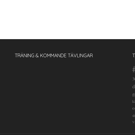
TRÄNING & KOMMANDE TÄVLINGAR
3
d
f
k
o
s
V