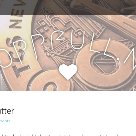
u
f
l
p
l
p
.
o
H
tter
ments