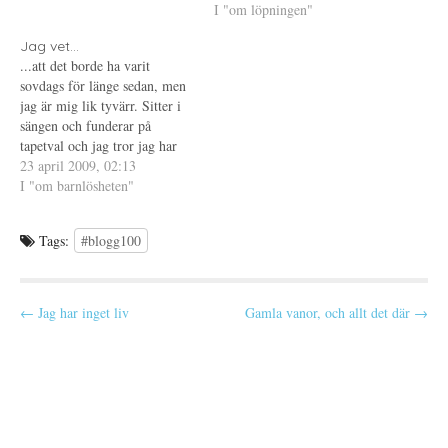
n
t
i
I "om löpningen"
ätande. Och jag förundras
y
e
e
över att jag redan efter två
t
r
t
t
)
t
Jag vet...
veckor är tillbaka på mitt
f
n
...att det borde ha varit
ö
y
gamla…
n
t
sovdags för länge sedan, men
s
t
t
f
jag är mig lik tyvärr. Sitter i
e
ö
sängen och funderar på
r
n
)
s
tapetval och jag tror jag har
t
e
bestämt mig. Det är nämligen
23 april 2009, 02:13
r
dags för mig att få nya tapeter
I "om barnlösheten"
)
i hela lägenheten med start i
morgon - underbart! De
Tags:
#blogg100
ringde…
P
← Jag har inget liv
Gamla vanor, och allt det där →
o
s
t
n
a