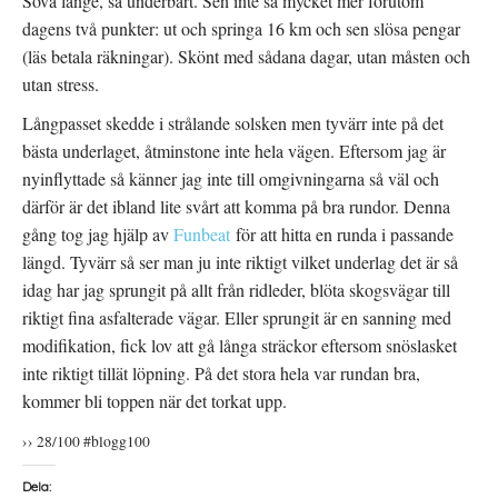
Sova länge, så underbart. Sen inte så mycket mer förutom
dagens två punkter: ut och springa 16 km och sen slösa pengar
(läs betala räkningar). Skönt med sådana dagar, utan måsten och
utan stress.
Långpasset skedde i strålande solsken men tyvärr inte på det
bästa underlaget, åtminstone inte hela vägen. Eftersom jag är
nyinflyttade så känner jag inte till omgivningarna så väl och
därför är det ibland lite svårt att komma på bra rundor. Denna
gång tog jag hjälp av
Funbeat
för att hitta en runda i passande
längd. Tyvärr så ser man ju inte riktigt vilket underlag det är så
idag har jag sprungit på allt från ridleder, blöta skogsvägar till
riktigt fina asfalterade vägar. Eller sprungit är en sanning med
modifikation, fick lov att gå långa sträckor eftersom snöslasket
inte riktigt tillät löpning. På det stora hela var rundan bra,
kommer bli toppen när det torkat upp.
›› 28/100 #blogg100
Dela: