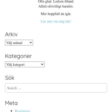
Ofta glad. Ledsen ibland.
Alltid ofrivilligt barnlös.
Mer hoppfull än igår.
Läs mer om mig här!
Arkiv
Arkiv
Kategorier
Kategorier
Sök
S
e
a
r
Meta
c
h
Registrera