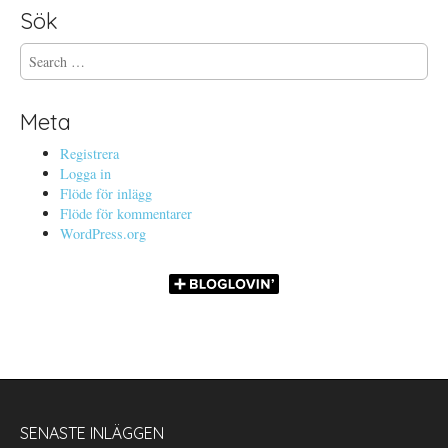
Sök
S
e
a
r
Meta
c
h
Registrera
f
Logga in
o
Flöde för inlägg
r
Flöde för kommentarer
:
WordPress.org
SENASTE INLÄGGEN