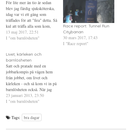
För lite mer än tio år sedan
(
e
r
Ö
t
e
blev jag färdig sjuksköterska,
p
t
s
idag var vi ett gäng som
p
n
t
n
y
(
träffades för att "fira" detta. Så
a
t
Ö
s
t
p
kul att träffa alla som kom,
Race report: Tunnel Run
i
f
p
höra hur deras liv såg ut nu
13 maj 2017, 22:51
e
ö
n
Citybanan
t
n
a
30 mars 2017, 17:43
och var de jobbar och
I "om barnlösheten"
t
s
s
n
t
i
I "Race report"
sånt. Visst, vi var 110 som
y
e
e
startade och cirka 80…
t
r
t
t
)
t
Livet, kärleken och
f
n
ö
y
barnlösheten
n
t
Satt och pratade med en
s
t
t
f
jobbarkompis på vägen hem
e
ö
från jobbet, om livet och
r
n
)
s
kärleken - och så kom vi in på
t
e
barnlösheten också. När jag
r
berättar att jag varit gift så är
23 januari 2013, 23:50
)
det många som som blir
I "om barnlösheten"
förvånade och höjer på
ögonbrynen och utbrister:
Tags:
bra dagar
"Har du varit gift?" Man…