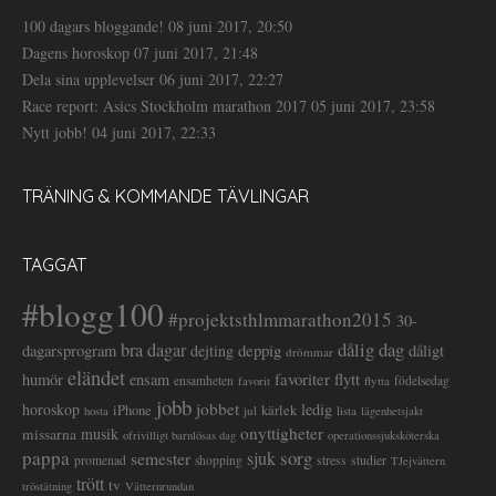
100 dagars bloggande!
08 juni 2017, 20:50
Dagens horoskop
07 juni 2017, 21:48
Dela sina upplevelser
06 juni 2017, 22:27
Race report: Asics Stockholm marathon 2017
05 juni 2017, 23:58
Nytt jobb!
04 juni 2017, 22:33
TRÄNING & KOMMANDE TÄVLINGAR
TAGGAT
#blogg100
#projektsthlmmarathon2015
30-
dålig dag
bra dagar
deppig
dagarsprogram
dejting
dåligt
drömmar
eländet
favoriter
flytt
humör
ensam
ensamheten
flytta
födelsedag
favorit
jobb
jobbet
horoskop
ledig
iPhone
kärlek
jul
lista
hosta
lägenhetsjakt
onyttigheter
musik
missarna
ofrivilligt barnlösas dag
operationssjuksköterska
pappa
sorg
semester
sjuk
stress
studier
promenad
shopping
TJejvättern
trött
tv
tröstätning
Vätternrundan