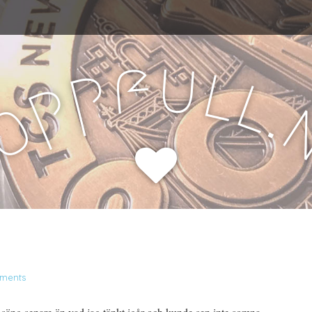
u
f
l
p
l
p
.
o
H
ments