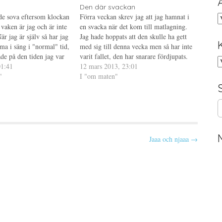
Den där svackan
rde sova eftersom klockan
Förra veckan skrev jag att jag hamnat i
A
vaken är jag och är inte
en svacka när det kom till matlagning.
När jag är själv så har jag
Jag hade hoppats att den skulle ha gett
ma i säng i "normal" tid,
med sig till denna vecka men så har inte
de på den tiden jag var
varit fallet, den har snarare fördjupats.
K
d exmannen. Kunde helt
01:41
Eländet började ju igår och jag hade på
12 mars 2013, 23:01
"
känn redan förra veckan…
I "om maten"
S
e
a
r
Jaaa och njaaa →
c
h
f
o
r
: