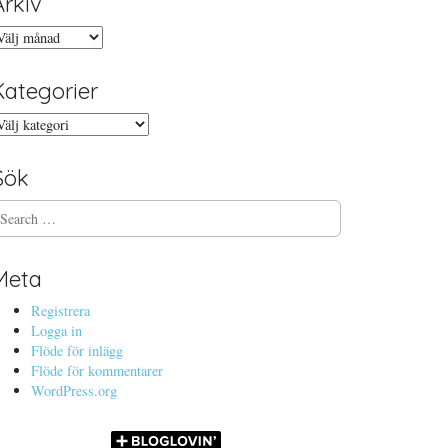
Arkiv
rkiv
Kategorier
ategorier
Sök
Meta
Registrera
Logga in
Flöde för inlägg
Flöde för kommentarer
WordPress.org