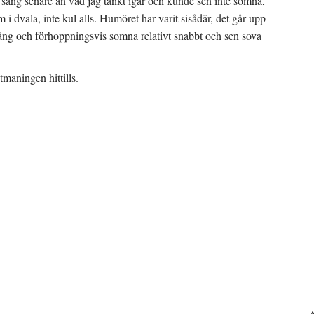
säng senare än vad jag tänkt igår och kunde sen inte somna,
 i dvala, inte kul alls. Humöret har varit sisådär, det går upp
i säng och förhoppningsvis somna relativt snabbt och sen sova
utmaningen hittills.