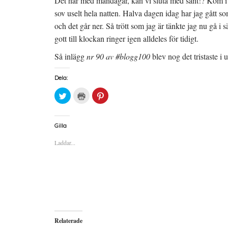
Det här med måndagar, kan vi sluta med sånt!? Kom i 
sov uselt hela natten. Halva dagen idag har jag gått som
och det går ner. Så trött som jag är tänkte jag nu gå 
gott till klockan ringer igen alldeles för tidigt.
Så inlägg
nr 90 av #blogg100
blev nog det tristaste i 
Dela:
K
K
K
l
l
l
i
i
i
c
c
c
k
k
k
a
a
a
Gilla
f
f
f
ö
ö
ö
Laddar...
r
r
r
a
u
a
t
t
t
t
s
t
d
k
d
e
r
e
l
i
l
a
f
a
p
t
t
å
(
i
T
Ö
l
w
p
l
i
p
P
Relaterade
t
n
i