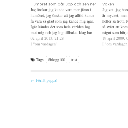
t
a
n
e
s
t
Humöret som går upp och sen ner
Vaken
r
i
e
Jag önskar jag kunde vara mer jämn i
Jag vet, jag bo
(
e
r
Ö
t
e
humöret, jag önskar att jag alltid kunde
är mycket, men 
p
t
s
få vara så glad som jag kände mig igår.
p
n
t
heller så trött. 
n
y
(
Igår kändes det som hela världen log
så svårt att kom
a
t
Ö
s
t
p
mot mig och jag log tillbaka. Idag har
något som börja
i
f
p
det inte varit så, det har på inget sätt
02 april 2013, 21:28
e
ö
n
tillsammans me
19 april 2009, 
t
n
a
varit en…
I "om vardagen"
enkelt inte…
I "om vardagen
t
s
s
n
t
i
y
e
e
t
r
t
t
)
t
Tags:
#blogg100
trist
f
n
ö
y
n
t
s
t
t
f
P
e
ö
← Förlåt pappa!
r
n
)
s
o
t
e
s
r
)
t
n
a
v