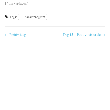
jag inte är så förtjust i att
I "om vardagen"
uppsöka dem som
privatperson när de är i sin…
Tags:
30-dagarsprogram
P
← Positiv idag
Dag 15 – Positivt tänkande →
o
s
t
n
a
v
i
g
a
t
i