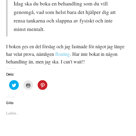
Idag ska du boka en behandling som du vill
genomgå, vad som helst bara det hjälper dig att
rensa tankarna och slappna av fysiskt och inte
minst mentalt.
I boken ges en del förslag och jag fastnade för något jag länge
har velat prova, nämligen
floating
. Har inte bokat in någon
behandling än, men jag ska. I can’t wait!!
Dela:
K
K
K
l
l
l
i
i
i
c
c
c
k
k
k
a
a
a
Gilla
f
f
f
ö
ö
ö
Laddar...
r
r
r
a
u
a
t
t
t
t
s
t
d
k
d
e
r
e
l
i
l