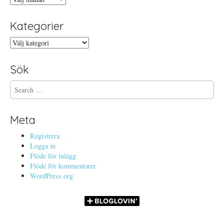
Kategorier
Kategorier
Sök
S
e
a
r
Meta
c
h
Registrera
f
Logga in
o
Flöde för inlägg
r
Flöde för kommentarer
:
WordPress.org