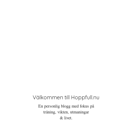
o
n
Välkommen till Hoppfull.nu
En personlig blogg med fokus på
träning, vikten, utmaningar
& livet.