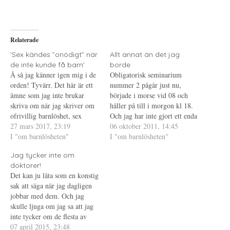
a
f
a
p
t
t
å
(
i
T
Ö
l
w
p
l
i
p
P
Relaterade
t
n
i
t
a
n
e
s
t
'Sex kändes ”onödigt” när
Allt annat än det jag
r
i
e
de inte kunde få barn'
borde
(
e
r
Ö
t
e
Å så jag känner igen mig i de
Obligatorisk seminarium
p
t
s
orden! Tyvärr. Det här är ett
p
n
t
nummer 2 pågår just nu,
n
y
(
ämne som jag inte brukar
började i morse vid 08 och
a
t
Ö
s
t
p
skriva om när jag skriver om
håller på till i morgon kl 18.
i
f
p
ofrivillig barnlöshet, sex
e
ö
n
Och jag har inte gjort ett enda
t
n
a
alltså. Jag pratar inte ens om
27 mars 2017, 23:19
inlägg, dels för att det är så
06 oktober 2011, 14:45
t
s
s
n
t
i
det rent allmänt, jag är nästan
I "om barnlösheten"
himla tråkigt så att jag har
I "om barnlösheten"
y
e
e
pinsamt pryd. Som ofrivilligt
t
r
t
svårt att motivera mig till det
t
)
t
Jag tycker inte om
barnlös som genomgått
och dels för att…
f
n
ö
y
doktorer!
behandling är de…
n
t
Det kan ju låta som en konstig
s
t
t
f
sak att säga när jag dagligen
e
ö
jobbar med dem. Och jag
r
n
)
s
skulle ljuga om jag sa att jag
t
e
inte tycker om de flesta av
r
dem. Det jag menar är att
07 april 2015, 23:48
)