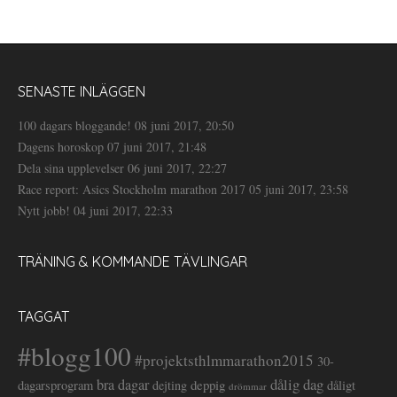
SENASTE INLÄGGEN
100 dagars bloggande!
08 juni 2017, 20:50
Dagens horoskop
07 juni 2017, 21:48
Dela sina upplevelser
06 juni 2017, 22:27
Race report: Asics Stockholm marathon 2017
05 juni 2017, 23:58
Nytt jobb!
04 juni 2017, 22:33
TRÄNING & KOMMANDE TÄVLINGAR
TAGGAT
#blogg100
#projektsthlmmarathon2015
30-
dålig dag
bra dagar
deppig
dagarsprogram
dejting
dåligt
drömmar