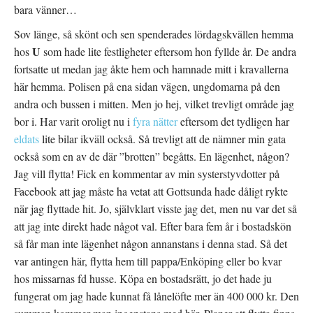
bara vänner…
Sov länge, så skönt och sen spenderades lördagskvällen hemma
U
hos
som hade lite festligheter eftersom hon fyllde år. De andra
fortsatte ut medan jag åkte hem och hamnade mitt i kravallerna
här hemma. Polisen på ena sidan vägen, ungdomarna på den
andra och bussen i mitten. Men jo hej, vilket trevligt område jag
bor i. Har varit oroligt nu i
fyra nätter
eftersom det tydligen har
eldats
lite bilar ikväll också. Så trevligt att de nämner min gata
också som en av de där ”brotten” begåtts. En lägenhet, någon?
Jag vill flytta! Fick en kommentar av min systerstyvdotter på
Facebook att jag måste ha vetat att Gottsunda hade dåligt rykte
när jag flyttade hit. Jo, självklart visste jag det, men nu var det så
att jag inte direkt hade något val. Efter bara fem år i bostadskön
så får man inte lägenhet någon annanstans i denna stad. Så det
var antingen här, flytta hem till pappa/Enköping eller bo kvar
hos missarnas fd husse. Köpa en bostadsrätt, jo det hade ju
fungerat om jag hade kunnat få lånelöfte mer än 400 000 kr. Den