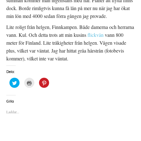
summan kommer man ingenstans med här. Planer att flytta finns
dock. Borde rimligtvis kunna få lån på mer nu när jag har ökat
min lön med 4000 sedan förra gången jag provade.
Lite roligt från helgen, Finnkampen. Både damerna och herrarna
vann. Kul. Och detta trots att min kusins
flickvän
vann 800
meter för Finland. Lite tråkigheter från helgen. Vågen visade
plus, vilket var väntat. Jag har hittat gråa hårstrån (fotobevis
kommer), vilket inte var väntat.
Dela:
K
K
K
l
l
l
i
i
i
c
c
c
k
k
k
a
a
a
Gilla
f
f
f
ö
ö
ö
Laddar...
r
r
r
a
u
a
t
t
t
t
s
t
d
k
d
e
r
e
l
i
l
a
f
a