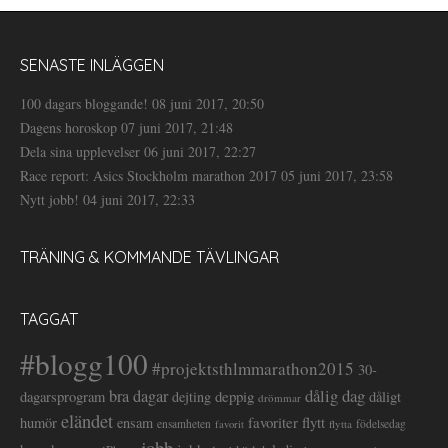
SENASTE INLÄGGEN
100 dagars bloggande!
08 juni 2017, 20:50
Dagens horoskop
07 juni 2017, 21:48
Dela sina upplevelser
06 juni 2017, 22:27
Race report: Asics Stockholm marathon 2017
05 juni 2017, 23:58
Nytt jobb!
04 juni 2017, 22:33
TRÄNING & KOMMANDE TÄVLINGAR
TAGGAT
#blogg100
#projektsthlmmarathon2015
30-
dålig dag
bra dagar
deppig
dagarsprogram
dejting
dåligt
drömmar
eländet
favoriter
flytt
humör
ensam
ensamheten
flytta
födelsedag
favorit
jobb