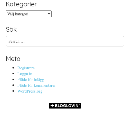
Kategorier
Kategorier
Sök
S
e
a
r
Meta
c
h
Registrera
f
Logga in
o
Flöde för inlägg
r
Flöde för kommentarer
:
WordPress.org