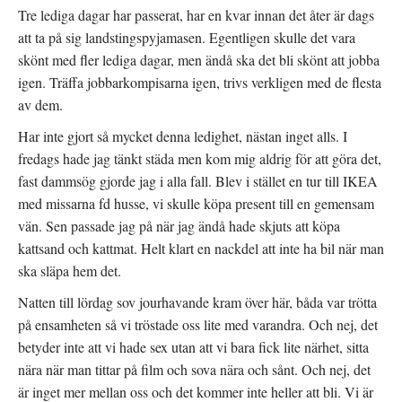
Tre lediga dagar har passerat, har en kvar innan det åter är dags
att ta på sig landstingspyjamasen. Egentligen skulle det vara
skönt med fler lediga dagar, men ändå ska det bli skönt att jobba
igen. Träffa jobbarkompisarna igen, trivs verkligen med de flesta
av dem.
Har inte gjort så mycket denna ledighet, nästan inget alls. I
fredags hade jag tänkt städa men kom mig aldrig för att göra det,
fast dammsög gjorde jag i alla fall. Blev i stället en tur till IKEA
med missarna fd husse, vi skulle köpa present till en gemensam
vän. Sen passade jag på när jag ändå hade skjuts att köpa
kattsand och kattmat. Helt klart en nackdel att inte ha bil när man
ska släpa hem det.
Natten till lördag sov jourhavande kram över här, båda var trötta
på ensamheten så vi tröstade oss lite med varandra. Och nej, det
betyder inte att vi hade sex utan att vi bara fick lite närhet, sitta
nära när man tittar på film och sova nära och sånt. Och nej, det
är inget mer mellan oss och det kommer inte heller att bli. Vi är