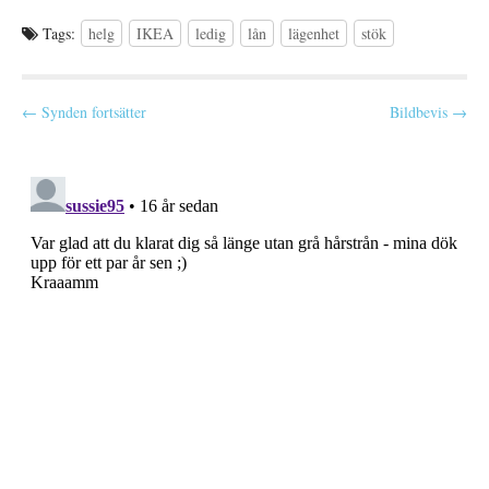
sitt tidsschema precis där man
Tags:
helg
IKEA
ledig
lån
lägenhet
stök
vill. Genom…
P
← Synden fortsätter
Bildbevis →
o
s
t
n
a
v
i
g
a
t
i
o
n