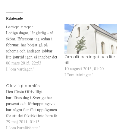
p
t
t
å
(
i
T
Ö
l
w
p
l
i
p
P
Relaterade
t
n
i
t
a
n
e
s
t
Lediga dagar
r
i
e
Lediga dagar, långledig - så
(
e
r
Ö
t
e
skönt. Eftersom jag sedan i
p
t
s
februari har börjat gå på
p
n
t
n
y
(
schema och äntligen jobbar
a
t
Ö
s
t
p
lite jourtid igen så innebär det
Om allt och inget och lite
i
f
p
också att jag får lite ledigt på
06 mars 2015, 22:53
e
ö
n
till
t
n
a
10 augusti 2015, 01:20
vardagar ibland. Och var
I "om vardagen"
t
s
s
n
t
i
I "om träningen"
tolfte vecka är jag ledig i fem
y
e
e
dagar. Inför denna ledighet
t
r
t
t
)
t
Ofrivilligt barnlös
har jag inget…
f
n
Den första Ofrivilligt
ö
y
n
t
barnlösas dag i Sverige har
s
t
t
f
passerat och förhoppningsvis
e
ö
har några fler fått upp ögonen
r
n
)
s
för att det faktiskt inte bara är
t
e
att "skaffa" barn. Det är så
29 maj 2011, 01:13
r
många som tror att det är
I "om barnlösheten"
)
något som går att planera in i