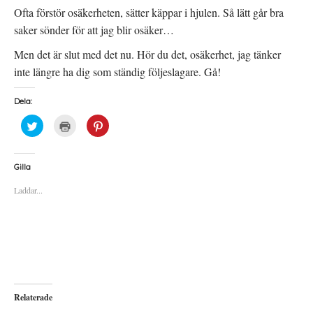
Ofta förstör osäkerheten, sätter käppar i hjulen. Så lätt går bra
saker sönder för att jag blir osäker…
Men det är slut med det nu. Hör du det, osäkerhet, jag tänker
inte längre ha dig som ständig följeslagare. Gå!
Dela:
K
K
K
l
l
l
i
i
i
c
c
c
k
k
k
a
a
a
Gilla
f
f
f
ö
ö
ö
Laddar...
r
r
r
a
u
a
t
t
t
t
s
t
d
k
d
e
r
e
l
i
l
a
f
a
p
t
t
å
(
i
T
Ö
l
w
p
l
i
p
P
Relaterade
t
n
i
t
a
n