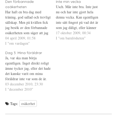
e
s
t
Den förbannade
Inte min vecka
r
i
e
Usch. Mår inte bra. Inte just
osäkerheten
(
e
r
Ö
t
e
Har haft en bra dag med
nu och har inte gjort hela
p
t
s
träning, god sallad och trevligt
p
n
t
denna vecka. Kan egentligen
n
y
(
sällskap. Men på kvällen fick
inte sätt fingret på vad det är
a
t
Ö
s
t
p
jag besök av den förbannade
som jag dåligt, eller känner
i
f
p
osäkerheten som säger att jag
e
ö
n
mig deppig kanske jag ska
17 oktober 2009, 00:34
t
n
a
inte duger, det var ett tag
04 april 2009, 01:58
skriva. Många små saker som
I "om barnlösheten"
t
s
s
n
t
i
sedan senast och jag hade inte
I "om vardagen"
bildar ett stort oöverstigligt
y
e
e
saknat den det minsta. Stora
t
r
t
hinder. Och hur löser jag
t
)
t
Dag 3: Mina föräldrar
tårar hade den med sig också,
detta? Jo, som…
f
n
Ja, var ska man börja
ö
y
så…
n
t
egentligen. Inget direkt roligt
s
t
t
f
ämne tycker jag, eller det hade
e
ö
det kanske varit om mina
r
n
)
s
föräldrar inte var som de är.
t
e
För ett par veckor sedan så
03 december 2010, 23:30
r
gick jag och funderade på om
I "december 2010"
)
jag kunde välja något av allt
elände som funnits/finns i mitt
Tags:
osäkerhet
liv…