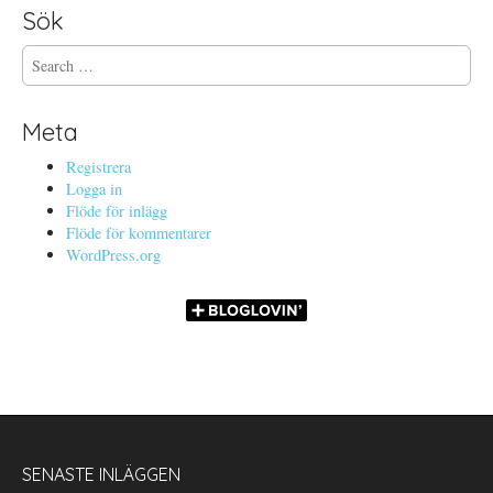
Sök
S
e
a
r
Meta
c
h
Registrera
f
Logga in
o
Flöde för inlägg
r
Flöde för kommentarer
:
WordPress.org
SENASTE INLÄGGEN