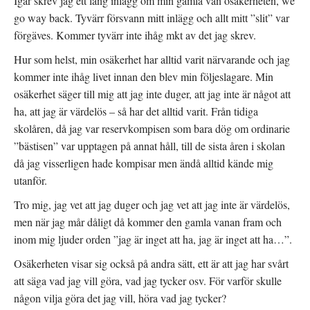
Igår skrev jag ett lång inlägg om min gamla vän osäkerheten, we
go way back. Tyvärr försvann mitt inlägg och allt mitt ”slit” var
förgäves. Kommer tyvärr inte ihåg mkt av det jag skrev.
Hur som helst, min osäkerhet har alltid varit närvarande och jag
kommer inte ihåg livet innan den blev min följeslagare. Min
osäkerhet säger till mig att jag inte duger, att jag inte är något att
ha, att jag är värdelös – så har det alltid varit. Från tidiga
skolåren, då jag var reservkompisen som bara dög om ordinarie
”bästisen” var upptagen på annat håll, till de sista åren i skolan
då jag visserligen hade kompisar men ändå alltid kände mig
utanför.
Tro mig, jag vet att jag duger och jag vet att jag inte är värdelös,
men när jag mår dåligt då kommer den gamla vanan fram och
inom mig ljuder orden ”jag är inget att ha, jag är inget att ha…”.
Osäkerheten visar sig också på andra sätt, ett är att jag har svårt
att säga vad jag vill göra, vad jag tycker osv. För varför skulle
någon vilja göra det jag vill, höra vad jag tycker?