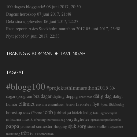
100 dagars bloggande!
08 juni 2017, 20:50
Dagens horoskop
07 juni 2017, 21:48
Dela sina upplevelser
06 juni 2017, 22:27
Race report: Asics Stockholm marathon 2017
05 juni 2017, 23:58
Nytt jobb!
04 juni 2017, 22:33
TRÄNING & KOMMANDE TÄVLINGAR
TAGGAT
#blogg100
#projektsthlmmarathon2015
30-
dålig dag
bra dagar
deppig
dagarsprogram
dejting
dåligt
drömmar
eländet
favoriter
flytt
humör
ensam
ensamheten
flytta
födelsedag
favorit
jobb
jobbet
horoskop
ledig
iPhone
kärlek
jul
lista
hosta
lägenhetsjakt
onyttigheter
musik
missarna
ofrivilligt barnlösas dag
operationssjuksköterska
pappa
sorg
semester
sjuk
stress
studier
promenad
shopping
TJejvättern
trött
tv
tröstätning
Vätternrundan