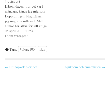
t
)
t
Nattsvart
f
n
Härom dagen, tror det var i
ö
y
n
t
måndags, kände jag mig som
s
t
t
f
Hoppfull igen. Idag känner
e
ö
jag mig som nattsvart. Mitt
r
n
)
s
humör har alltså fortsätt att gå
t
e
upp och ner, denna kväll
05 april 2013, 21:54
r
tillåter jag mig att se världen i
I "om vardagen"
)
svart. Mitt huvud skriker om
godis och sötsaker, hade jag
Tags:
#blogg100
sjuk
haft ett…
P
← Ett hopkok blev det
Sjukdom och ensamheten →
o
s
t
n
a
v