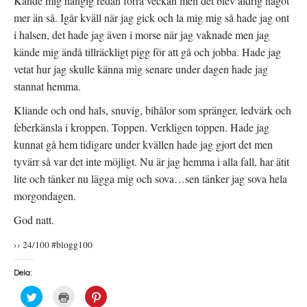
Kände mig hängig redan förra veckan men det blev aldrig något
mer än så. Igår kväll när jag gick och la mig mig så hade jag ont
i halsen, det hade jag även i morse när jag vaknade men jag
kände mig ändå tillräckligt pigg för att gå och jobba. Hade jag
vetat hur jag skulle känna mig senare under dagen hade jag
stannat hemma.
Kliande och ond hals, snuvig, bihålor som spränger, ledvärk och
feberkänsla i kroppen. Toppen. Verkligen toppen. Hade jag
kunnat gå hem tidigare under kvällen hade jag gjort det men
tyvärr så var det inte möjligt. Nu är jag hemma i alla fall, har ätit
lite och tänker nu lägga mig och sova…sen tänker jag sova hela
morgondagen.
God natt.
›› 24/100 #blogg100
Dela:
K
K
K
l
l
l