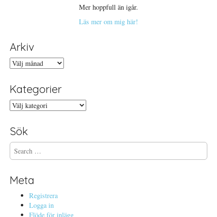
Mer hoppfull än igår.
Läs mer om mig här!
Arkiv
Arkiv
Kategorier
Kategorier
Sök
S
e
a
r
Meta
c
h
Registrera
f
Logga in
o
Flöde för inlägg