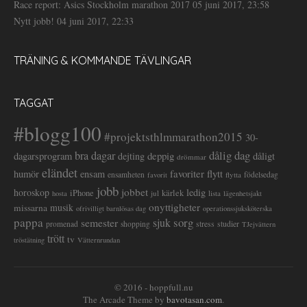
Race report: Asics Stockholm marathon 2017
05 juni 2017, 23:58
Nytt jobb!
04 juni 2017, 22:33
TRÄNING & KOMMANDE TÄVLINGAR
TAGGAT
#blogg100
#projektsthlmmarathon2015
30-
dålig dag
bra dagar
deppig
dagarsprogram
dejting
dåligt
drömmar
eländet
favoriter
flytt
humör
ensam
ensamheten
flytta
födelsedag
favorit
jobb
jobbet
horoskop
ledig
iPhone
kärlek
jul
lista
hosta
lägenhetsjakt
onyttigheter
musik
missarna
ofrivilligt barnlösas dag
operationssjuksköterska
pappa
sorg
semester
sjuk
stress
studier
promenad
shopping
TJejvättern
trött
tv
tröstätning
Vätternrundan
© 2016 - hoppfull.nu
The Arcade Theme by
bavotasan.com
.