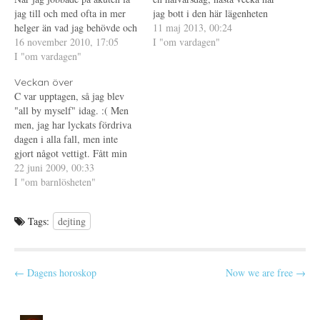
a
t
Ö
s
t
p
jag till och med ofta in mer
jag bott i den här lägenheten
i
f
p
helger än vad jag behövde och
e
ö
n
ett halvår. Då är det också ett
11 maj 2013, 00:24
t
n
a
trivdes med det. Mer pengar,
16 november 2010, 17:05
halvår sedan jag såg dig i
I "om vardagen"
t
s
s
n
t
i
färre personal och
I "om vardagen"
livet. Ett halvår? Hur kan det
y
e
e
förhoppningsvis färre
t
r
t
redan vara ett…
t
)
t
Veckan över
patienter. Men nu är det inte
f
n
C var upptagen, så jag blev
ö
y
lika roligt längre.…
n
t
"all by myself" idag. :( Men
s
t
t
f
men, jag har lyckats fördriva
e
ö
dagen i alla fall, men inte
r
n
)
s
gjort något vettigt. Fått min
t
e
dagliga promenad och även
22 juni 2009, 00:33
r
den obligatoriska regnskuren
I "om barnlösheten"
)
(så klart). Har ont i magen
också ty jag har syndat. Det
Tags:
dejting
följde med mig…
P
← Dagens horoskop
Now we are free →
o
s