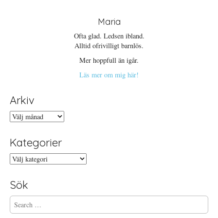
Maria
Ofta glad. Ledsen ibland.
Alltid ofrivilligt barnlös.
Mer hoppfull än igår.
Läs mer om mig här!
Arkiv
Arkiv
Kategorier
Kategorier
Sök
S
e