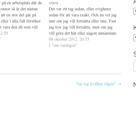
 på en arbetsplats där de
vara
innor så är det nästan
Det var ett tag sedan, eller evigheter
A
att en stor del går på
sedan för att vara exakt. Och nu vet jag
eller i alla fall försöker
inte om jag vill fortsätta eller inte. Fast
tt vara den då som vill
jag tror jag vill fortsätta, men om jag
omma i form, men ändå
22:50
vill göra det här eller någon annanstans
K
"
vet jag inte. Saker och ting händer, livet
08 oktober 2012, 20:55
förändras och det…
I "om vardagen"
S
e
a
r
Var tog kvällen vägen? →
c
h
f
o
r
: