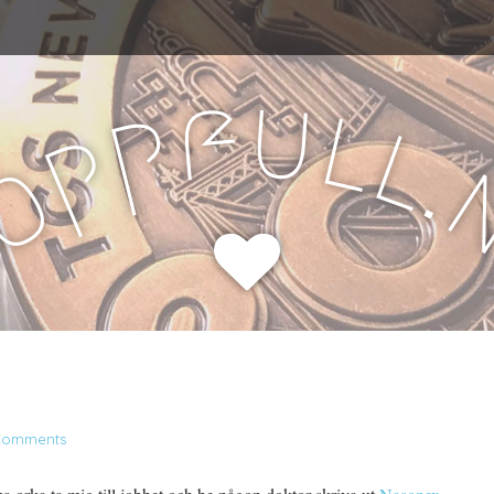
u
f
l
p
l
p
.
o
H
Comments