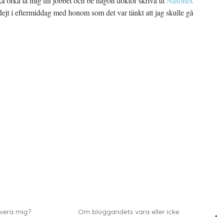
a orka ta mig till jobbet och be någon doktor skriva ut
Nasonex
ikadejt i eftermiddag med honom som det var tänkt att jag skulle gå
vera mig?
Om bloggandets vara eller icke