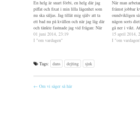
En helg är snart förbi, en helg där jag
När man arbetar
(
e
r
Ö
t
e
piffat och fixat i min lilla lägenhet som
främst jobbar kv
p
t
s
nu ska säljas. Jag tillät mig själv att ta
p
n
t
oundvikligen så 
n
y
(
ett bad nu på kvällen och när jag låg där
någon sorts diet 
a
t
Ö
s
t
p
och tänkte fastnade jag vid frågan: När
gå ner i vikt. A
i
f
p
valde jag ensamheten? Att lägenheten
01 juni 2014, 23:19
e
ö
n
gå ner i vikt/k
15 april 2014, 
t
n
a
ska säljas…
I "om vardagen"
inte…
I "om vardagen
t
s
s
n
t
i
y
e
e
t
r
t
t
)
t
f
n
Tags:
dans
dejting
sjuk
ö
y
n
t
s
t
t
f
e
ö
r
n
P
← Om vi säger så här
)
s
t
o
e
r
s
)
t
n
a
v