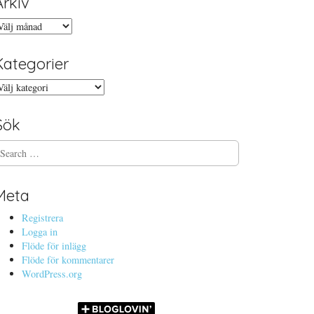
Arkiv
rkiv
Kategorier
ategorier
Sök
Meta
Registrera
Logga in
Flöde för inlägg
Flöde för kommentarer
WordPress.org