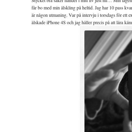
Mycket bra saker händer i mitt liv just nu… Min lägenh
får bo med min älskling på heltid. Jag har 10 pass kvar
är någon utmaning. Var på intervju i torsdags för ett 
älskade iPhone 4S och jag håller precis på att lära kä