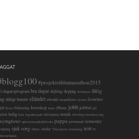
TAGGAT
#blogg100
#projektsthlmmarathon2015
dålig
bra dagar
deppig
0-dagarsprogram
dejting
drömmar
eländet
ag
favoriter
dåligt humör
ensam
ensamheten
favorit
jobb
lytt
jobbet
horoskop
iPhone
flytta
födelsedag
jul
hosta
ledig
musik
missarna
ärlek
lista
lägenhetsjakt
ofrivilligt barnlösas dag
pappa
semester
nyttigheter
promenad
operationssjuksköterska
sorg
sjuk
trött
tv
stress
studier
hopping
TJejvättern
tröstätning
ätternrundan