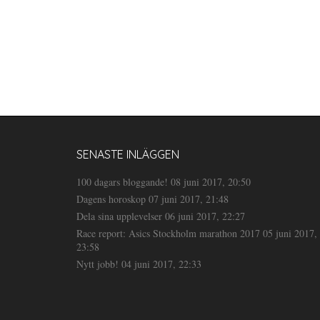
SENASTE INLÄGGEN
100 dagars bloggande!
08 juni 2017, 20:50
Dagens horoskop
07 juni 2017, 21:48
Dela sina upplevelser
06 juni 2017, 22:27
Race report: Asics Stockholm marathon 2017
05 juni 2017,
23:58
Nytt jobb!
04 juni 2017, 22:33