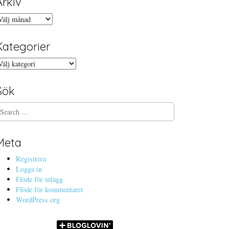
Arkiv
rkiv
Kategorier
ategorier
Sök
Meta
Registrera
Logga in
Flöde för inlägg
Flöde för kommentarer
WordPress.org