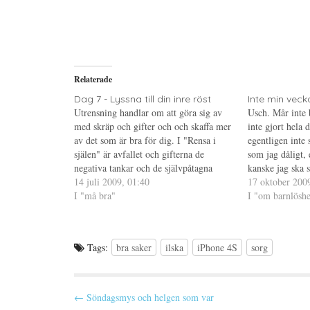
d
k
d
e
r
e
l
i
l
a
f
a
p
t
t
å
(
i
T
Ö
l
w
p
l
i
p
P
Relaterade
t
n
i
t
a
n
e
s
t
Dag 7 - Lyssna till din inre röst
Inte min veck
r
i
e
Utrensning handlar om att göra sig av
Usch. Mår inte b
(
e
r
Ö
t
e
med skräp och gifter och och skaffa mer
inte gjort hela
p
t
s
av det som är bra för dig. I "Rensa i
p
n
t
egentligen inte 
n
y
(
själen" är avfallet och gifterna de
som jag dåligt,
a
t
Ö
s
t
p
negativa tankar och de självpåtagna
kanske jag ska 
i
f
p
begränsningar som finns i ditt sinne; och
14 juli 2009, 01:40
e
ö
n
som bildar ett s
17 oktober 200
t
n
a
det goda är allt som är positivt,…
I "må bra"
Och hur löser j
I "om barnlöshe
t
s
s
n
t
i
y
e
e
t
r
t
t
)
t
f
n
Tags:
bra saker
ilska
iPhone 4S
sorg
ö
y
n
t
s
t
t
f
e
ö
r
n
P
← Söndagsmys och helgen som var
)
s
t