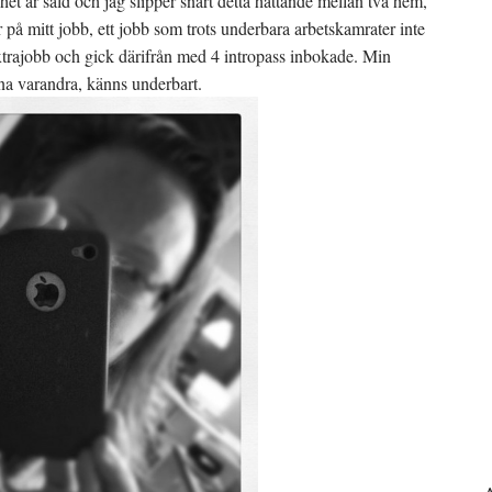
et är såld och jag slipper snart detta hattande mellan två hem,
 på mitt jobb, ett jobb som trots underbara arbetskamrater inte
extrajobb och gick därifrån med 4 intropass inbokade. Min
nna varandra, känns underbart.