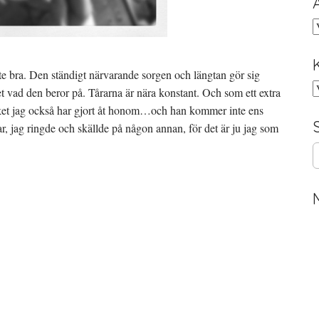
A
t inte bra. Den ständigt närvarande sorgen och längtan gör sig
K
et vad den beror på. Tårarna är nära konstant. Och som ett extra
 vilket jag också har gjort åt honom…och han kommer inte ens
far, jag ringde och skällde på någon annan, för det är ju jag som
S
e
a
r
c
h
f
o
r
: