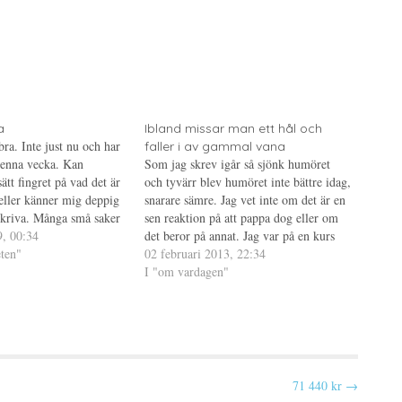
a
Ibland missar man ett hål och
ra. Inte just nu och har
faller i av gammal vana
 denna vecka. Kan
Som jag skrev igår så sjönk humöret
sätt fingret på vad det är
och tyvärr blev humöret inte bättre idag,
 eller känner mig deppig
snarare sämre. Jag vet inte om det är en
skriva. Många små saker
sen reaktion på att pappa dog eller om
tort oöverstigligt hinder.
9, 00:34
det beror på annat. Jag var på en kurs
ag detta? Jo, som…
ten"
genom jobbet i veckan, en kurs som
02 februari 2013, 22:34
innebar en 22-timmars…
I "om vardagen"
71 440 kr →