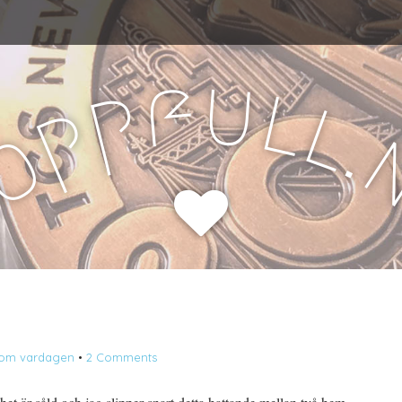
u
f
l
p
l
p
.
o
H
om vardagen
•
2 Comments