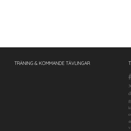
TRÄNING & KOMMANDE TÄVLINGAR
3
d
f
k
o
s
V