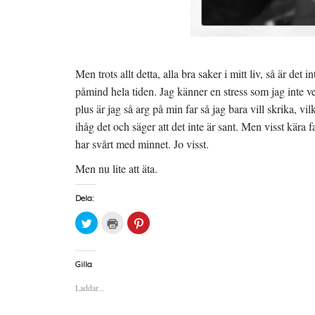
Men trots allt detta, alla bra saker i mitt liv, så är de
påmind hela tiden. Jag känner en stress som jag inte v
plus är jag så arg på min far så jag bara vill skrika,
ihåg det och säger att det inte är sant. Men visst kära 
har svårt med minnet. Jo visst.
Men nu lite att äta.
Dela:
K
K
K
l
l
l
i
i
i
c
c
c
k
k
k
a
a
a
Gilla
f
f
f
ö
ö
ö
Laddar...
r
r
r
a
u
a
t
t
t
t
s
t