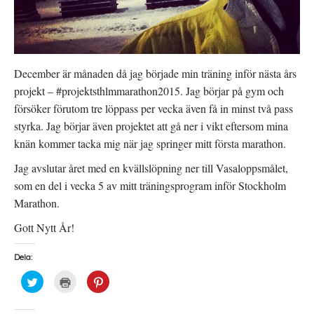
December är månaden då jag började min träning inför nästa års
projekt – #projektsthlmmarathon2015. Jag börjar på gym och
försöker förutom tre löppass per vecka även få in minst två pass
styrka. Jag börjar även projektet att gå ner i vikt eftersom mina
knän kommer tacka mig när jag springer mitt första marathon.
Jag avslutar året med en kvällslöpning ner till Vasaloppsmålet,
som en del i vecka 5 av mitt träningsprogram inför Stockholm
Marathon.
Gott Nytt År!
Dela:
K
K
K
l
l
l
i
i
i
c
c
c
k
k
k