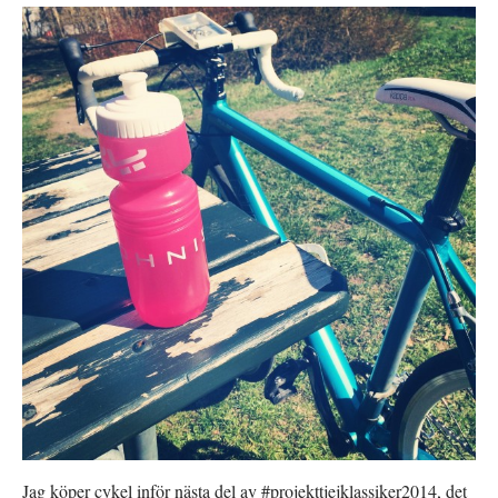
Jag köper cykel inför nästa del av #projekttjejklassiker2014, det