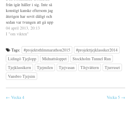
n
t
från igår håller i sig. Inte så
s
t
t
f
konstigt kanske eftersom jag
e
ö
återigen har sovit dåligt och
r
n
)
s
sedan var tvungen att gå upp
t
e
alldeles för tidigt i morse. I
04 april 2013, 20:13
r
morse var jag så trött att jag
I "om vikten"
)
till och med glömde att ställa
mig på vågen, första gången
Tags:
#projektsthlmmarathon2015
#projekttjejklassiker2014
det…
Lidingö Tjejlopp
Midnattsloppet
Stockholm Tunnel Run
Tjejklassikern
Tjejmilen
Tjejvasan
TJejvättern
Tjurruset
Vansbro Tjejsim
P
← Vecka 4
Vecka 5 →
o
s
t
n