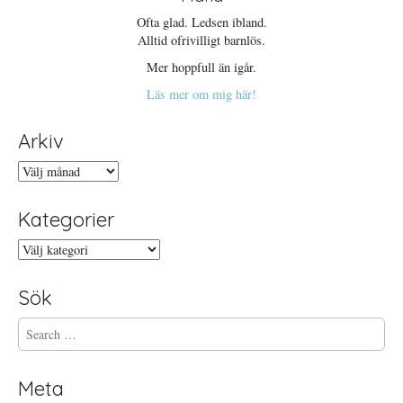
Ofta glad. Ledsen ibland.
Alltid ofrivilligt barnlös.
Mer hoppfull än igår.
Läs mer om mig här!
Arkiv
Arkiv
Kategorier
Kategorier
Sök
S
e
a
r
Meta
c