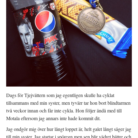
Dags för Tjejvättern som jag egentligen skulle ha cyklat
tillsammans med min syster, men tyvärr tar hon bort blindtarmen
två veckor innan och får inte cykla. Hon följer ändå med till
Motala eftersom jag annars inte hade kommit dit.
Jag ondgör mig över hur långt loppet är, helt galet långt säger jag
till min syster. Jag startar i spöregn men sen blir vädret bättre och