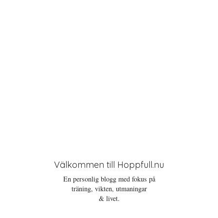
o
n
Välkommen till Hoppfull.nu
En personlig blogg med fokus på
träning, vikten, utmaningar
& livet.