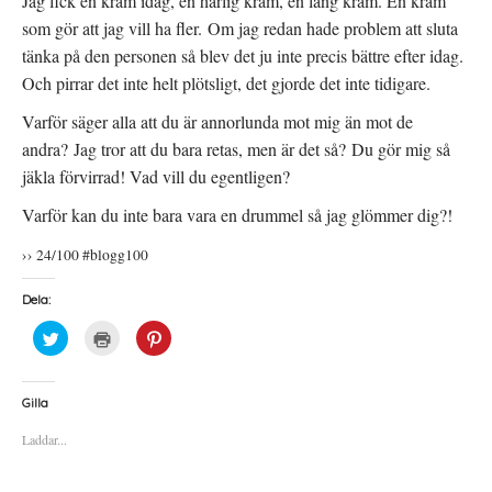
Jag fick en kram idag, en härlig kram, en lång kram. En kram
som gör att jag vill ha fler. Om jag redan hade problem att sluta
tänka på den personen så blev det ju inte precis bättre efter idag.
Och pirrar det inte helt plötsligt, det gjorde det inte tidigare.
Varför säger alla att du är annorlunda mot mig än mot de
andra? Jag tror att du bara retas, men är det så? Du gör mig så
jäkla förvirrad! Vad vill du egentligen?
Varför kan du inte bara vara en drummel så jag glömmer dig?!
›› 24/100 #blogg100
Dela:
K
K
K
l
l
l
i
i
i
c
c
c
k
k
k
a
a
a
Gilla
f
f
f
ö
ö
ö
Laddar...
r
r
r
a
u
a
t
t
t
t
s
t