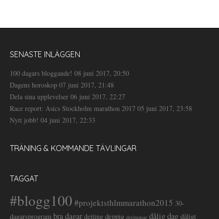
SENASTE INLÄGGEN
100 dagars bloggande!
08 juni 2017, 20:50
Dagens horoskop
07 juni 2017, 21:48
Dela sina upplevelser
06 juni 2017, 22:27
Race report: Asics Stockholm marathon 2017
05 juni 2017, 23:58
Nytt jobb!
04 juni 2017, 22:33
TRÄNING & KOMMANDE TÄVLINGAR
TAGGAT
#blogg100
#projektsthlmmarathon2015
30-
dålig dag
bra dagar
deppig
dagarsprogram
dejting
dåligt
drömmar