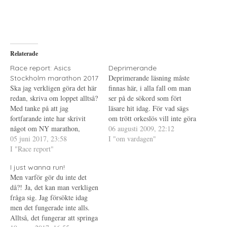
d
k
d
e
r
e
l
i
l
a
f
a
p
t
t
å
(
i
T
Ö
l
w
p
l
i
p
P
Relaterade
t
n
i
t
a
n
e
s
t
Race report: Asics
Deprimerande
r
i
e
Deprimerande läsning måste
Stockholm marathon 2017
(
e
r
Ö
t
e
Ska jag verkligen göra det här
finnas här, i alla fall om man
p
t
s
redan, skriva om loppet alltså?
p
n
t
ser på de sökord som fört
n
y
(
Med tanke på att jag
läsare hit idag. För vad sägs
a
t
Ö
s
t
p
fortfarande inte har skrivit
om trött orkeslös vill inte göra
i
f
p
något om NY marathon,
e
ö
n
någonting, för att inte tala om
06 augusti 2009, 22:12
t
n
a
Öppet spår eller för den delen
05 juni 2017, 23:58
ensam.ledsen.bortglömd.tom.
I "om vardagen"
t
s
s
n
t
i
Vätternrundan. Tankarna och
I "Race report"
Eller den sorgligaste av dem
y
e
e
känslorna om loppet är
t
r
t
alla, tom hinnsäck - en stor
t
)
t
I just wanna run!
fortfarande lite "all over the
kram till dig som…
f
n
Men varför gör du inte det
ö
y
place" för att använda prins
n
t
då?! Ja, det kan man verkligen
Daniels ord. Jag…
s
t
t
f
fråga sig. Jag försökte idag
e
ö
men det fungerade inte alls.
r
n
)
s
Alltså, det fungerar att springa
t
e