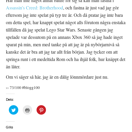
Har man inte något annat bättre för sig så kan man fastna i
Assassin’s Creed: Brotherhood
, och fastna är just vad jag gör
eftersom jag inte spelat på typ tre år. Och då pratar jag inte bara
om detta spel, har knappt spelat något alls förutom några enstaka
tillfällen då jag spelat Lego Star Wars. Senaste gången jag
spelade var dessutom på en annans Xbox 360 så jag hade inget
sparat på min, men med tanke på att jag är på nybörjarnivå så
kanske det är bra att jag tar allt från början. Jag tycker om att
springa runt i ett medeltida Rom och ha ihjäl folk, hur knäppt det
än låter.
Om vi säger så här, jag är en dålig lönnmördare just nu.
›› 73/100 #blogg100
Dela:
K
K
K
l
l
l
i
i
i
c
c
c
k
k
k
a
a
a
Gilla
f
f
f