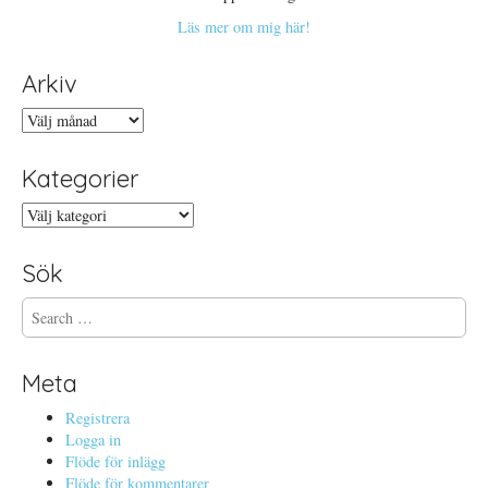
Läs mer om mig här!
Arkiv
Arkiv
Kategorier
Kategorier
Sök
S
e
a
r
Meta
c
h
Registrera
f
Logga in
o
Flöde för inlägg
r
Flöde för kommentarer