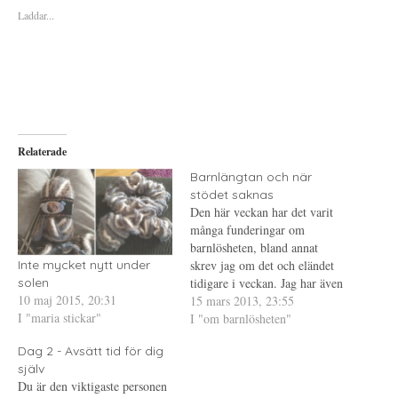
ö
ö
ö
Laddar...
r
r
r
a
u
a
t
t
t
t
s
t
d
k
d
e
r
e
l
i
l
a
f
a
p
t
t
å
(
i
T
Ö
l
w
p
l
i
p
P
Relaterade
t
n
i
t
a
n
e
s
t
Barnlängtan och när
r
i
e
stödet saknas
(
e
r
Ö
t
e
Den här veckan har det varit
p
t
s
p
n
t
många funderingar om
n
y
(
barnlösheten, bland annat
a
t
Ö
s
t
p
skrev jag om det och eländet
Inte mycket nytt under
i
f
p
e
ö
n
tidigare i veckan. Jag har även
solen
t
n
a
10 maj 2015, 20:31
kommit i diskussion angående
15 mars 2013, 23:55
t
s
s
n
t
i
I "maria stickar"
barnlängtan och vad vi
I "om barnlösheten"
y
e
e
t
r
t
ofrivilligt barnlösa kan utsätta
t
)
t
Dag 2 - Avsätt tid för dig
oss för i vår önskan att bli
f
n
ö
y
själv
gravida. Jag hade tänkt vara
n
t
Du är den viktigaste personen
s
t
tyst och…