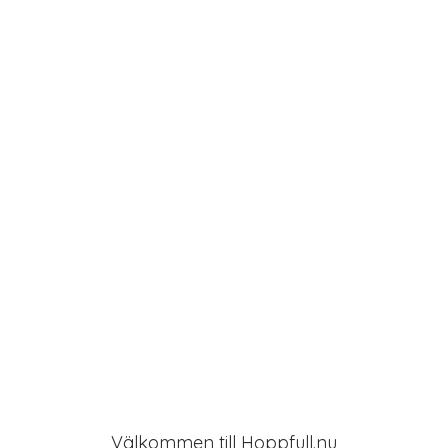
a
t
i
o
n
Välkommen till Hoppfull.nu