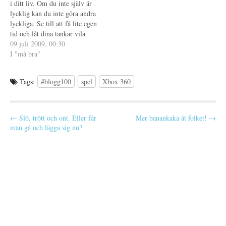
t
f
i ditt liv. Om du inte själv är
e
ö
lycklig kan du inte göra andra
r
n
)
s
lyckliga. Se till att få lite egen
t
e
tid och låt dina tankar vila
r
tillsammans med dig. Uppgift
09 juli 2009, 00:30
)
nummer två, att planera in tid
I "må bra"
varje dag då du gör något för
dig…
Tags:
#blogg100
spel
Xbox 360
P
← Slö, trött och ont. Eller får
Mer banankaka åt folket! →
man gå och lägga sig nu?
o
s
t
n
a
v
i
g