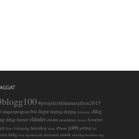
TAGGAT
#blogg100
#projektsthlmmarathon2015
dålig
bra dagar
deppig
0-dagarsprogram
dejting
drömmar
eländet
ag
favoriter
dåligt humör
ensam
ensamheten
favorit
jobb
lytt
jobbet
horoskop
iPhone
flytta
födelsedag
jul
hosta
ledig
musik
missarna
ärlek
lista
lägenhetsjakt
ofrivilligt barnlösas dag