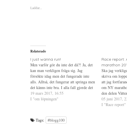
f
f
f
ö
ö
ö
Laddar...
r
r
r
a
u
a
t
t
t
t
s
t
d
k
d
e
r
e
l
i
l
a
f
a
p
t
t
å
(
i
T
Ö
l
w
p
l
i
p
P
Relaterade
t
n
i
t
a
n
e
s
t
I just wanna run!
Race report: 
r
i
e
Men varför gör du inte det då?! Ja, det
marathon 20
(
e
r
Ö
t
e
kan man verkligen fråga sig. Jag
Ska jag verklig
p
t
s
försökte idag men det fungerade inte
p
n
t
skriva om loppe
n
y
(
alls. Alltså, det fungerar att springa men
att jag fortfara
a
t
Ö
s
t
p
det känns inte bra. I alla fall gjorde det
om NY marathon
i
f
p
inte idag. Jag gav mig ut på
19 mars 2017, 16:55
e
ö
n
den delen Vätte
t
n
a
förmiddagen idag och bara det är en…
I "om löpningen"
känslorna om lop
05 juni 2017, 2
t
s
s
n
t
i
"all over the pl
I "Race report"
y
e
e
t
r
t
Daniels ord. J
t
)
t
f
n
Tags:
#blogg100
ö
y
n
t
s
t