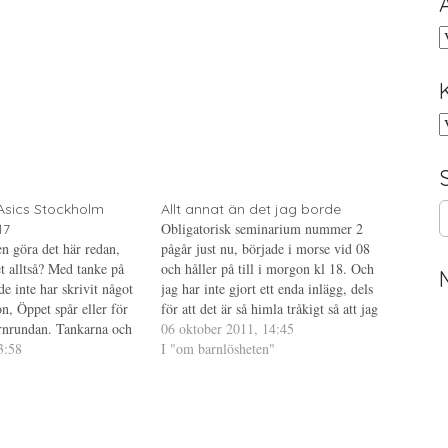
A
K
S
Asics Stockholm
Allt annat än det jag borde
Obligatorisk seminarium nummer 2
e
17
en göra det här redan,
pågår just nu, började i morse vid 08
a
t alltså? Med tanke på
och håller på till i morgon kl 18. Och
r
nde inte har skrivit något
jag har inte gjort ett enda inlägg, dels
c
, Öppet spår eller för
för att det är så himla tråkigt så att jag
h
rnrundan. Tankarna och
har svårt att motivera mig till det och
06 oktober 2011, 14:45
f
pet är fortfarande lite
3:58
dels för att…
I "om barnlösheten"
o
ace" för att använda prins
r
ag…
: