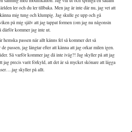
r en sanning med modifikation. Jag vill ut och springa en sådant
lden ler och du ler tillbaka. Men jag är inte där nu, jag vet att
a känna mig tung och klumpig. Jag skulle ge upp och gå
viken på mig själv att jag tappat formen (om jag nu någonsin
å därför kommer jag inte ut.
där hemska passen när allt känns fel så kommer det så
 de passen, jag längtar efter att känna att jag orkar milen igen.
ider. Så varför kommer jag då inte iväg?! Jag skyller på att jag
att jag precis varit förkyld, att det är så mycket skönare att lägga
inser….jag skyller på allt.