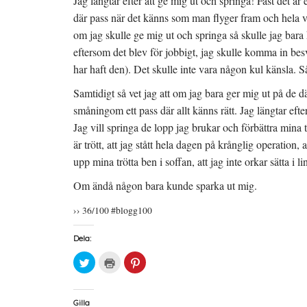
Jag längtar efter att ge mig ut och springa! Fast det ä
där pass när det känns som man flyger fram och hela vär
om jag skulle ge mig ut och springa så skulle jag bar
eftersom det blev för jobbigt, jag skulle komma in bes
har haft den). Det skulle inte vara någon kul känsla. S
Samtidigt så vet jag att om jag bara ger mig ut på de 
småningom ett pass där allt känns rätt. Jag längtar efter
Jag vill springa de lopp jag brukar och förbättra mina t
är trött, att jag stått hela dagen på krånglig operation, 
upp mina trötta ben i soffan, att jag inte orkar sätta i l
Om ändå någon bara kunde sparka ut mig.
›› 36/100 #blogg100
Dela:
K
K
K
l
l
l
i
i
i
c
c
c
k
k
k
a
a
a
Gilla