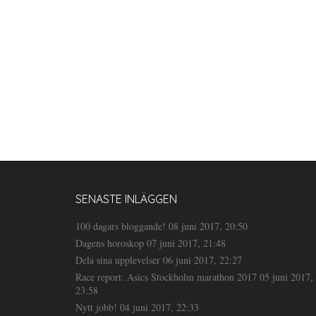
SENASTE INLÄGGEN
100 dagars bloggande!
08 juni 2017, 20:50
Dagens horoskop
07 juni 2017, 21:48
Dela sina upplevelser
06 juni 2017, 22:27
Race report: Asics Stockholm marathon 2017
05 juni 2017,
23:58
Nytt jobb!
04 juni 2017, 22:33