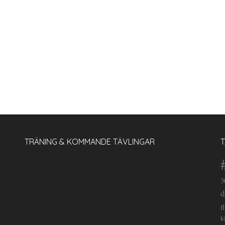
TRÄNING & KOMMANDE TÄVLINGAR
3
d
f
k