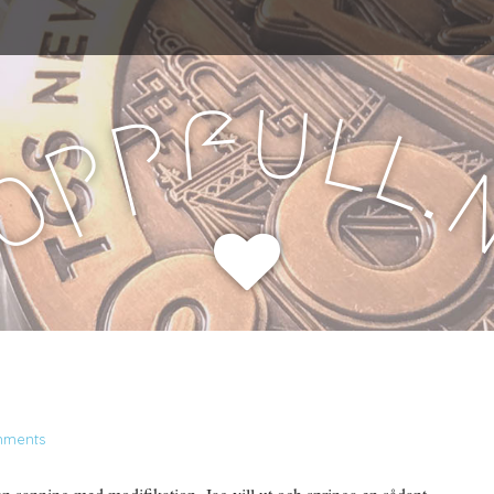
u
f
l
p
l
p
.
o
H
mments