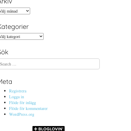
Arkiv
rkiv
Kategorier
ategorier
Sök
Meta
Registrera
Logga in
Flöde för inlägg
Flöde för kommentarer
WordPress.org