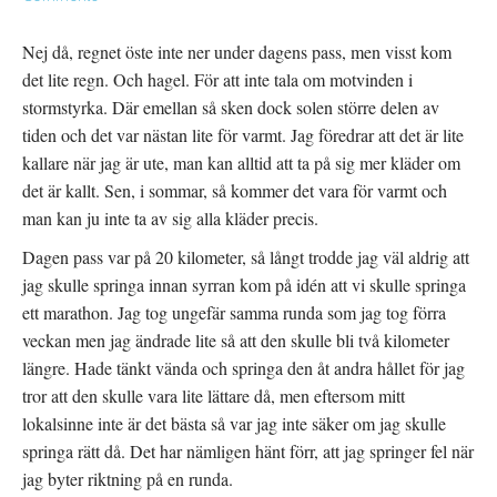
Nej då, regnet öste inte ner under dagens pass, men visst kom
det lite regn. Och hagel. För att inte tala om motvinden i
stormstyrka. Där emellan så sken dock solen större delen av
tiden och det var nästan lite för varmt. Jag föredrar att det är lite
kallare när jag är ute, man kan alltid att ta på sig mer kläder om
det är kallt. Sen, i sommar, så kommer det vara för varmt och
man kan ju inte ta av sig alla kläder precis.
Dagen pass var på 20 kilometer, så långt trodde jag väl aldrig att
jag skulle springa innan syrran kom på idén att vi skulle springa
ett marathon. Jag tog ungefär samma runda som jag tog förra
veckan men jag ändrade lite så att den skulle bli två kilometer
längre. Hade tänkt vända och springa den åt andra hållet för jag
tror att den skulle vara lite lättare då, men eftersom mitt
lokalsinne inte är det bästa så var jag inte säker om jag skulle
springa rätt då. Det har nämligen hänt förr, att jag springer fel när
jag byter riktning på en runda.