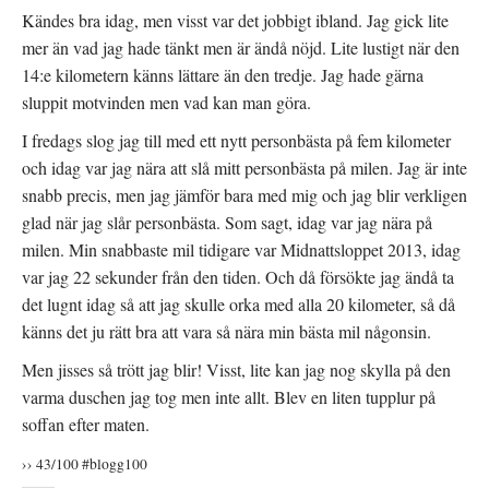
Kändes bra idag, men visst var det jobbigt ibland. Jag gick lite
mer än vad jag hade tänkt men är ändå nöjd. Lite lustigt när den
14:e kilometern känns lättare än den tredje. Jag hade gärna
sluppit motvinden men vad kan man göra.
I fredags slog jag till med ett nytt personbästa på fem kilometer
och idag var jag nära att slå mitt personbästa på milen. Jag är inte
snabb precis, men jag jämför bara med mig och jag blir verkligen
glad när jag slår personbästa. Som sagt, idag var jag nära på
milen. Min snabbaste mil tidigare var Midnattsloppet 2013, idag
var jag 22 sekunder från den tiden. Och då försökte jag ändå ta
det lugnt idag så att jag skulle orka med alla 20 kilometer, så då
känns det ju rätt bra att vara så nära min bästa mil någonsin.
Men jisses så trött jag blir! Visst, lite kan jag nog skylla på den
varma duschen jag tog men inte allt. Blev en liten tupplur på
soffan efter maten.
›› 43/100 #blogg100