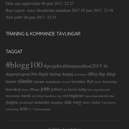
Dela sina upplevelser
06 juni 2017, 22:27
Race report: Asics Stockholm marathon 2017
05 juni 2017, 23:58
Nytt jobb!
04 juni 2017, 22:33
TRÄNING & KOMMANDE TÄVLINGAR
TAGGAT
#blogg100
#projektsthlmmarathon2015
30-
dålig dag
bra dagar
deppig
dagarsprogram
dejting
dåligt
drömmar
eländet
favoriter
flytt
humör
ensam
ensamheten
flytta
födelsedag
favorit
jobb
jobbet
horoskop
ledig
iPhone
kärlek
jul
lista
hosta
lägenhetsjakt
onyttigheter
musik
missarna
ofrivilligt barnlösas dag
operationssjuksköterska
pappa
sorg
semester
sjuk
stress
studier
promenad
shopping
TJejvättern
trött
tv
tröstätning
Vätternrundan
© 2016 - hoppfull.nu