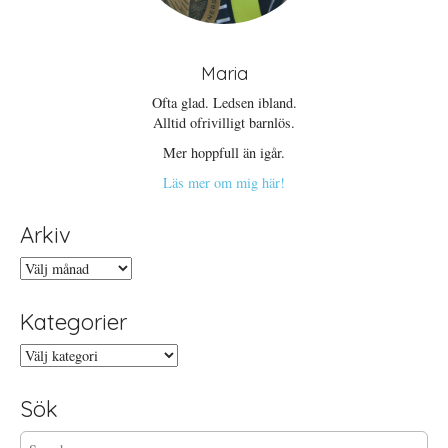
Maria
Ofta glad. Ledsen ibland.
Alltid ofrivilligt barnlös.
Mer hoppfull än igår.
Läs mer om mig här!
Arkiv
Arkiv
Kategorier
Kategorier
Sök
S