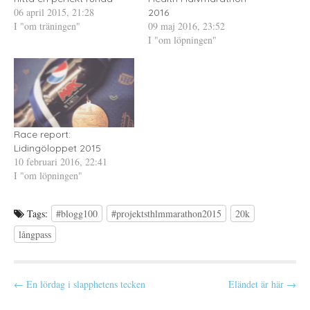
t
n
a
06 april 2015, 21:28
2016
t
s
s
n
t
i
I "om träningen"
09 maj 2016, 23:52
y
e
e
I "om löpningen"
t
r
t
t
)
t
f
n
ö
y
n
t
s
t
t
f
e
ö
r
n
)
s
t
e
Race report:
r
Lidingöloppet 2015
)
10 februari 2016, 22:41
I "om löpningen"
Tags:
#blogg100
#projektsthlmmarathon2015
20k
långpass
P
← En lördag i slapphetens tecken
Eländet är här →
o