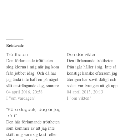
a
u
a
t
t
t
t
s
t
d
k
d
e
r
e
l
i
l
a
f
a
p
t
t
å
(
i
T
Ö
l
w
p
l
i
p
P
Relaterade
t
n
i
t
a
n
e
s
t
Tröttheten
Den där vikten
r
i
e
Den förlamande tröttheten
Den förlamande tröttheten
(
e
r
Ö
t
e
slog klorna i mig när jag kom
från igår håller i sig. Inte så
p
t
s
från jobbet idag. Och då har
p
n
t
konstigt kanske eftersom jag
n
y
(
jag ändå inte haft en på något
återigen har sovit dåligt och
a
t
Ö
s
t
p
sätt ansträngande dag, snarare
sedan var tvungen att gå upp
i
f
p
tvärtom. Mindre ingrepp som
04 april 2016, 20:58
e
ö
n
alldeles för tidigt i morse. I
04 april 2013, 20:13
t
n
a
inte kräver så mycket
I "om vardagen"
morse var jag så trött att jag
I "om vikten"
t
s
s
n
t
i
tankeverksamhet. Trots detta
till och med glömde att ställa
y
e
e
"Kära dagbok, idag är jag
var jag tvungen att lägga mig
t
r
t
mig på vågen, första gången
t
)
t
trött"
på soffan och sova lite när…
det…
f
n
Den här förlamande tröttheten
ö
y
n
t
som kommer av att jag inte
s
t
t
f
skött mig vare sig kost- eller
e
ö