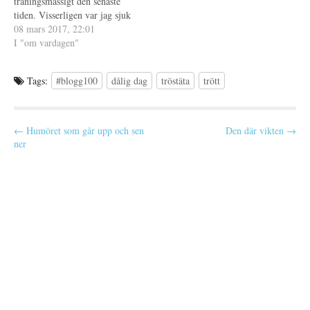
träningsmässigt den senaste
r
n
)
s
tiden. Visserligen var jag sjuk
t
e
förra veckan och det gör mig
08 mars 2017, 22:01
r
lite tröttare än vanligt men till
I "om vardagen"
)
största delen beror det på ett
enkelt faktum - jag tränar och
Tags:
#blogg100
dålig dag
tröstäta
trött
äter inte…
P
← Humöret som går upp och sen
Den där vikten →
ner
o
s
t
n
a
v
i
g
a