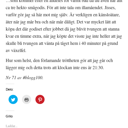
…som kommer efter ett alldeles för varmt bad då du även har ätit
ca tre hekto smågodis. För att inte tala om illamåendet. Jisses,
varför gör jag så här mot mig själv. Är verkligen en känsloätare,
äter när jag mår bra och när mår dåligt. Det var mycket lätt att
köpa det där godiset efter jobbet då jag blivit tvungen att stanna
kvar en timme extra, när jag köpte det visste jag inte heller att jag
skulle bli tvungen att vänta på tåget hem i 40 minuter på grund
av växelfel.
Hur som helst, den förlamande tröttheten gör att jag går och
lägger mig och detta trots att klockan inte ens är 21:30.
Nr 71 av #blogg100.
Dela:
K
K
K
l
l
l
i
i
i
c
c
c
k
k
k
a
a
a
Gilla
f
f
f
ö
ö
ö
Laddar...
r
r
r