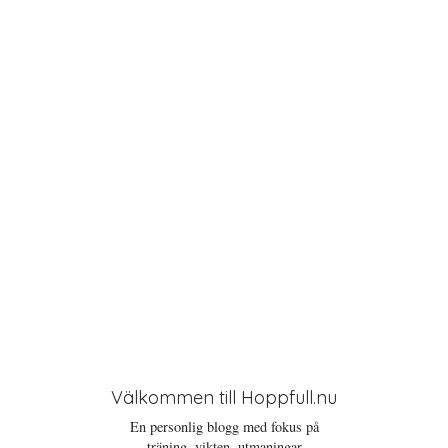
t
i
o
n
Välkommen till Hoppfull.nu
En personlig blogg med fokus på
träning, vikten, utmaningar