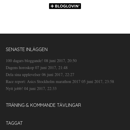
SENASTE INLÄGGEN
100 dagars bloggande!
08 juni 2017, 20:50
Dagens horoskop
07 juni 2017, 21:48
Dela sina upplevelser
06 juni 2017, 22:27
Race report: Asics Stockholm marathon 2017
05 juni 2017, 23:58
Nytt jobb!
04 juni 2017, 22:33
TRÄNING & KOMMANDE TÄVLINGAR
TAGGAT