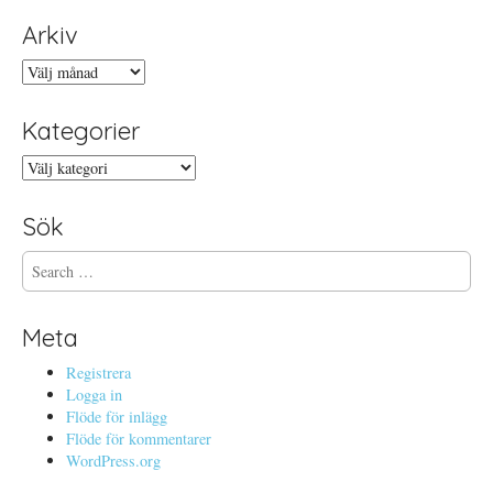
Arkiv
Arkiv
Kategorier
Kategorier
Sök
S
e
a
r
Meta
c
h
Registrera
f
Logga in
o
Flöde för inlägg
r
Flöde för kommentarer
:
WordPress.org