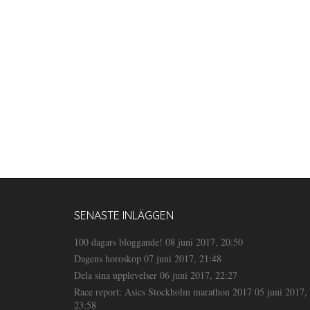
SENASTE INLÄGGEN
100 dagars bloggande!
08 juni 2017, 20:50
Dagens horoskop
07 juni 2017, 21:48
Dela sina upplevelser
06 juni 2017, 22:27
Race report: Asics Stockholm marathon 2017
05 juni 2017,
23:58