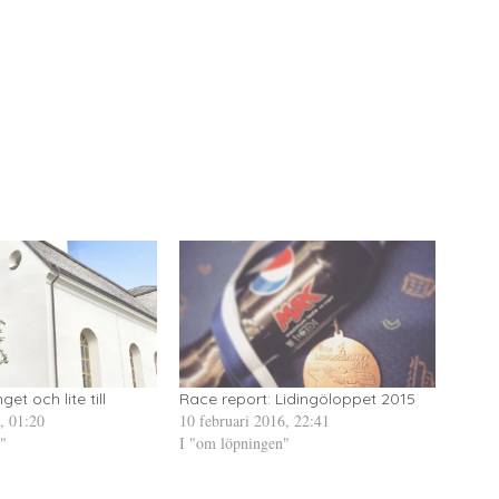
et och lite till
Race report: Lidingöloppet 2015
, 01:20
10 februari 2016, 22:41
"
I "om löpningen"