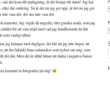
ka
när det kom till matlagning, är det början till slutet? Jag har
, eller där omkring. Så är det nu jag ger upp, är det nu jag ger
A
 inte vara det, det ska inte vara det.
r på semester. Jag vägde då ungefär, eller ganska exakt, som jag
å istället för att vara nöjd med vad jag åstadkommit de här
K
 som vanligt alltså.
kar jag kämpar med dagligen, det här att jag inte duger, att
er, att det faktiskt finns människor som tycker om mig, som
S
allt det där. Men det är alltid lättast att tänka i negativa banor,
e
a
n.
r
gen kommer ta fotografier på mig!
c
h
f
o
r
: