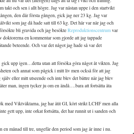
 att nu var det (återigen) dags att ta tag i vikt och träning.
 takt och sen i allt högre. Jag var nästan uppe i den startvikt
ången, den där första gången, gick jag ner 23 kg. Jag var
målvikt som jag då hade satt till 63 kg. Det här var när jag och
 försökte bli gravida och jag besökte
Reproduktionscentrum
var
av doktorerna en kommentar som gjorde att jag tappade
stätande beteende. Och var det något jag hade så var det
, gick upp igen…detta utan att försöka göra något åt vikten. Jag
sheten och annat som pågick i mitt liv men också för att jag
ig själv eller mitt utseende och inte blev det bättre när jag blev
äter man, ingen tycker ju om en ändå….bara att fortsätta äta
sök med Viktväktarna, jag har ätit GI, kört strikt LCHF men alla
nte gett upp, inte orkat fortsätta, det har runnit ut i sanden och
ån en månad till tre, ungefär den period som jag är inne i nu.