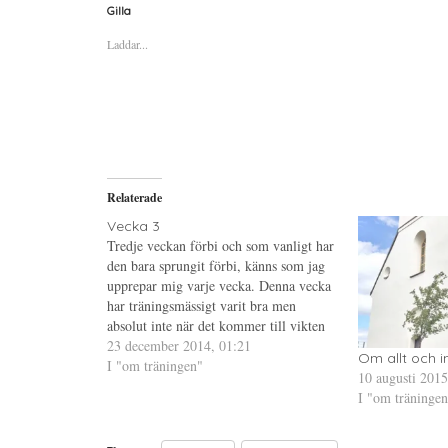
a
a
a
Gilla
f
f
f
ö
ö
ö
Laddar...
r
r
r
a
u
a
t
t
t
t
s
t
d
k
d
e
r
e
l
i
l
a
f
a
p
t
t
å
(
i
T
Ö
l
w
p
l
i
p
P
Relaterade
t
n
i
t
a
n
e
s
t
Vecka 3
r
i
e
Tredje veckan förbi och som vanligt har
(
e
r
Ö
t
e
den bara sprungit förbi, känns som jag
p
t
s
upprepar mig varje vecka. Denna vecka
p
n
t
n
y
(
har träningsmässigt varit bra men
a
t
Ö
s
t
p
absolut inte när det kommer till vikten
i
f
p
och mitt ätande. Och jag förundras över
23 december 2014, 01:21
e
ö
n
t
n
a
Om allt och ing
att jag redan efter två veckor är tillbaka
I "om träningen"
t
s
s
10 augusti 2015
n
t
i
på mitt gamla…
y
e
e
I "om träningen
t
r
t
t
)
t
f
n
ö
y