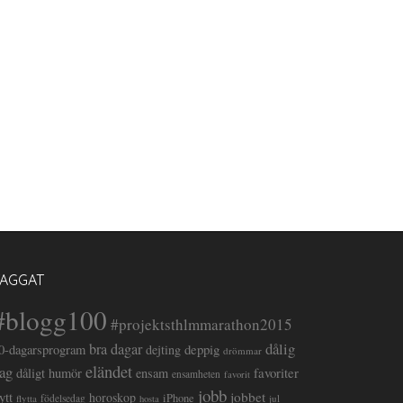
TAGGAT
#blogg100
#projektsthlmmarathon2015
dålig
bra dagar
deppig
0-dagarsprogram
dejting
drömmar
eländet
ag
favoriter
dåligt humör
ensam
ensamheten
favorit
jobb
lytt
jobbet
horoskop
iPhone
flytta
födelsedag
jul
hosta