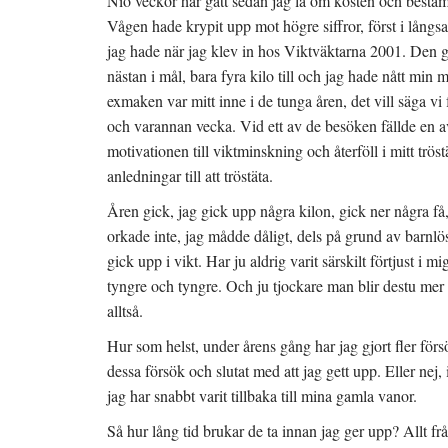
Nio veckor har gått sedan jag la om kosten och bestämde
Vågen hade krypit upp mot högre siffror, först i långsam
jag hade när jag klev in hos Viktväktarna 2001. Den g
nästan i mål, bara fyra kilo till och jag hade nått min 
exmaken var mitt inne i de tunga åren, det vill säga vi
och varannan vecka. Vid ett av de besöken fällde en 
motivationen till viktminskning och återföll i mitt trö
anledningar till att tröstäta.
Åren gick, jag gick upp några kilon, gick ner några få
orkade inte, jag mådde dåligt, dels på grund av barnlö
gick upp i vikt. Har ju aldrig varit särskilt förtjust i m
tyngre och tyngre. Och ju tjockare man blir destu mer 
alltså.
Hur som helst, under årens gång har jag gjort fler för
dessa försök och slutat med att jag gett upp. Eller nej, i
jag har snabbt varit tillbaka till mina gamla vanor.
Så hur lång tid brukar de ta innan jag ger upp? Allt fr