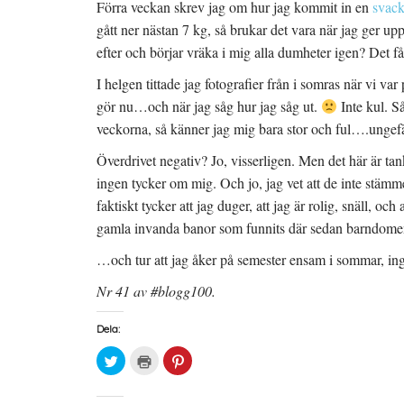
Förra veckan skrev jag om hur jag kommit in en
svac
gått ner nästan 7 kg, så brukar det vara när jag ger upp
efter och börjar vräka i mig alla dumheter igen? Det får
I helgen tittade jag fotografier från i somras när vi va
gör nu…och när jag såg hur jag såg ut.
Inte kul. S
veckorna, så känner jag mig bara stor och ful….ungefär
Överdrivet negativ? Jo, visserligen. Men det här är tan
ingen tycker om mig. Och jo, jag vet att de inte stämm
faktiskt tycker att jag duger, att jag är rolig, snäll, och 
gamla invanda banor som funnits där sedan barndome
…och tur att jag åker på semester ensam i sommar, in
Nr 41 av #blogg100.
Dela:
K
K
K
l
l
l
i
i
i
c
c
c
k
k
k