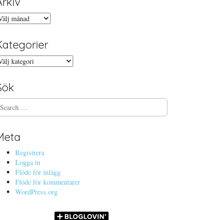
Arkiv
rkiv
Kategorier
ategorier
Sök
Meta
Registrera
Logga in
Flöde för inlägg
Flöde för kommentarer
WordPress.org