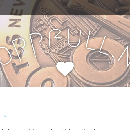
u
f
l
p
l
p
.
o
H
nts